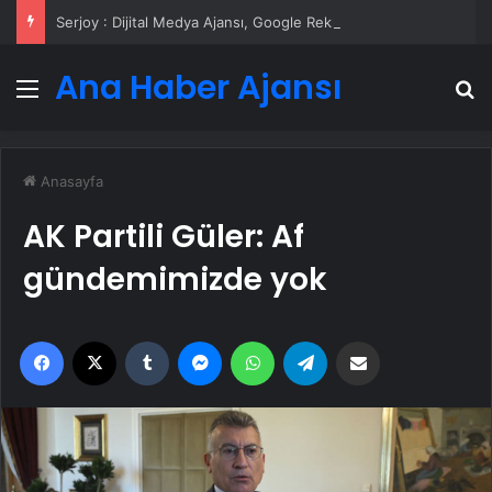
Serjoy : Dijital Medya Ajansı, Google Reklam Ajansı, SEO Ajansı ve Web Tasarım Ajansı
Ana Haber Ajansı
Menü
A
Anasayfa
AK Partili Güler: Af
gündemimizde yok
Facebook
X
Tumblr
Messenger
WhatsApp
Telegram
Email'den paylaş