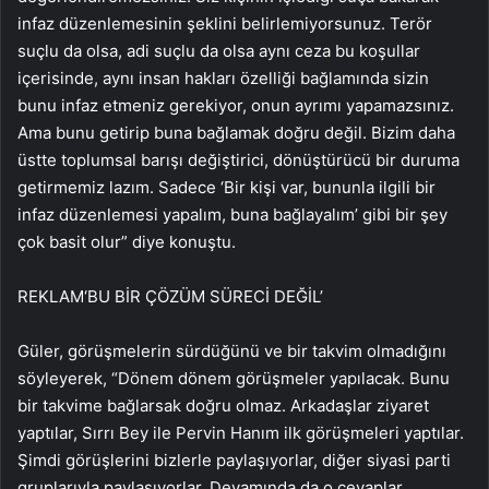
infaz düzenlemesinin şeklini belirlemiyorsunuz. Terör
suçlu da olsa, adi suçlu da olsa aynı ceza bu koşullar
içerisinde, aynı insan hakları özelliği bağlamında sizin
bunu infaz etmeniz gerekiyor, onun ayrımı yapamazsınız.
Ama bunu getirip buna bağlamak doğru değil. Bizim daha
üstte toplumsal barışı değiştirici, dönüştürücü bir duruma
getirmemiz lazım. Sadece ‘Bir kişi var, bununla ilgili bir
infaz düzenlemesi yapalım, buna bağlayalım’ gibi bir şey
çok basit olur” diye konuştu.
REKLAM
‘BU BİR ÇÖZÜM SÜRECİ DEĞİL’
Güler, görüşmelerin sürdüğünü ve bir takvim olmadığını
söyleyerek, “Dönem dönem görüşmeler yapılacak. Bunu
bir takvime bağlarsak doğru olmaz. Arkadaşlar ziyaret
yaptılar, Sırrı Bey ile Pervin Hanım ilk görüşmeleri yaptılar.
Şimdi görüşlerini bizlerle paylaşıyorlar, diğer siyasi parti
gruplarıyla paylaşıyorlar. Devamında da o cevaplar,