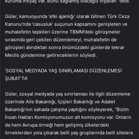
kuruma ihtiyaç var. Bunu sağlamış olacağız inşallah” dedi.
Güler, kamuoyunda ‘etki ajanlığı’ olarak bilinen Türk Ceza
Kanunu’nda ‘casusluk’ suçunun kapsamını genişleten ve
muhalefetin tepkileri üzerine TBMM’deki görüşmeler
sırasında geri çekilen düzenlemeyi, muhalefetin de
görüşleri alındıktan sonra önümüzdeki günlerde tekrar
Meclis gündemine getireceklerini söyledi.
‘SOSYAL MEDYADA YAŞ SINIRLAMASI DÜZENLEMESİ
ŞUBAT’TA’
Güler, sosyal medyada yaş sınırlaması ile ilgili düzenleme
üzerinde Aile Bakanlığı, İçişleri Bakanlığı ve Adalet
Bakanlığı’nın sahada çalışma yaptığını söyleyerek, “Bizim
İnsan Hakları Komisyonumuzun alt komisyonu var. Onların
da hem Avrupa örneği hem gelişmiş ülkelerdeki
örneklerden yola çıkarak belli yaş gruplarında belli sitelere