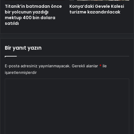
Titanik’in batmadan önce
Konya’daki Gevele Kalesi
bir yolcunun yazdığı
turizme kazandırılacak
mektup 400 bin dolara
satıldı
Bir yanıt yazın
E-posta adresiniz yayınlanmayacak.
Gerekli alanlar
*
ile
işaretlenmişlerdir
Y
o
r
u
m
*