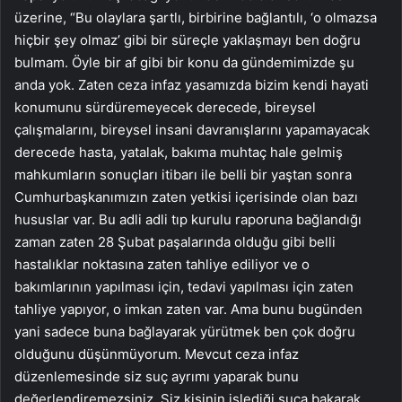
üzerine, “Bu olaylara şartlı, birbirine bağlantılı, ‘o olmazsa
hiçbir şey olmaz’ gibi bir süreçle yaklaşmayı ben doğru
bulmam. Öyle bir af gibi bir konu da gündemimizde şu
anda yok. Zaten ceza infaz yasamızda bizim kendi hayati
konumunu sürdüremeyecek derecede, bireysel
çalışmalarını, bireysel insani davranışlarını yapamayacak
derecede hasta, yatalak, bakıma muhtaç hale gelmiş
mahkumların sonuçları itibarı ile belli bir yaştan sonra
Cumhurbaşkanımızın zaten yetkisi içerisinde olan bazı
hususlar var. Bu adli adli tıp kurulu raporuna bağlandığı
zaman zaten 28 Şubat paşalarında olduğu gibi belli
hastalıklar noktasına zaten tahliye ediliyor ve o
bakımlarının yapılması için, tedavi yapılması için zaten
tahliye yapıyor, o imkan zaten var. Ama bunu bugünden
yani sadece buna bağlayarak yürütmek ben çok doğru
olduğunu düşünmüyorum. Mevcut ceza infaz
düzenlemesinde siz suç ayrımı yaparak bunu
değerlendiremezsiniz. Siz kişinin işlediği suça bakarak