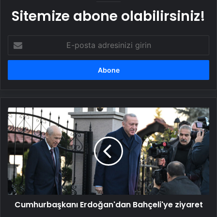
Sitemize abone olabilirsiniz!
E-
posta
adresinizi
girin
Cumhurbaşkanı
Erdoğan'dan
Bahçeli'ye
ziyaret
Cumhurbaşkanı Erdoğan'dan Bahçeli'ye ziyaret