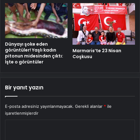
Dünyayı şoke eden
görüntüler! Yaşlı kadın
Marmaris’te 23 Nisan
pitonun midesinden çıktı:
Coşkusu
İşte o görüntüler
Bir yanıt yazın
E-posta adresiniz yayınlanmayacak.
Gerekli alanlar
*
ile
işaretlenmişlerdir
Y
o