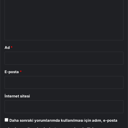
r
u
m
*
Ad
*
E-posta
*
İnternet sitesi
Daha sonraki yorumlarımda kullanılması için adım, e-posta