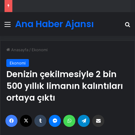
Ana Haber Ajansı
Menü
A
Anasayfa
/
Ekonomi
Ekonomi
Denizin çekilmesiyle 2 bin
500 yıllık limanın kalıntıları
ortaya çıktı
Facebook
X
Tumblr
Messenger
WhatsApp
Telegram
Email'den paylaş