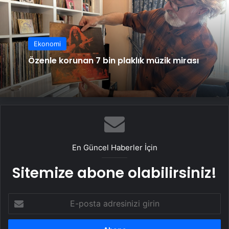
Ekonomi
Özenle korunan 7 bin plaklık müzik mirası
En Güncel Haberler İçin
Sitemize abone olabilirsiniz!
E-
posta
adresinizi