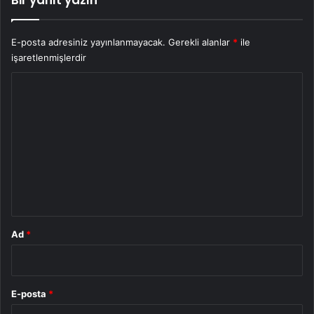
E-posta adresiniz yayınlanmayacak.
Gerekli alanlar
*
ile
işaretlenmişlerdir
Y
o
r
u
m
*
Ad
*
E-posta
*