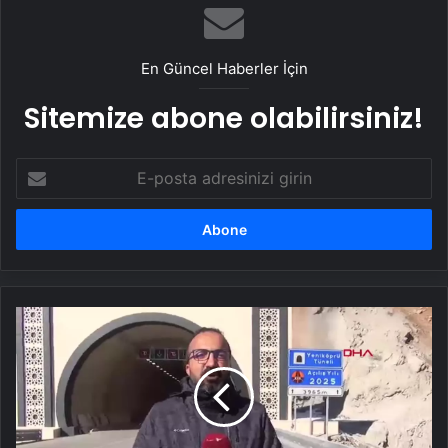
En Güncel Haberler İçin
Sitemize abone olabilirsiniz!
E-
posta
adresinizi
girin
Yeni
Köprü
Tüneli
Araç
Trafiğine
Açıldı