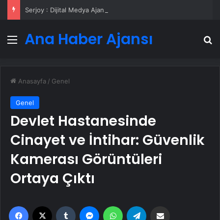
Serjoy : Dijital Medya Ajansı, Google Reklam Ajansı, SEO Ajansı ve Web Tasarım Ajansı
Ana Haber Ajansı
Menü
A
Anasayfa
/
Genel
Genel
Devlet Hastanesinde
Cinayet ve İntihar: Güvenlik
Kamerası Görüntüleri
Ortaya Çıktı
Facebook
X
Tumblr
Messenger
WhatsApp
Telegram
Email'den paylaş