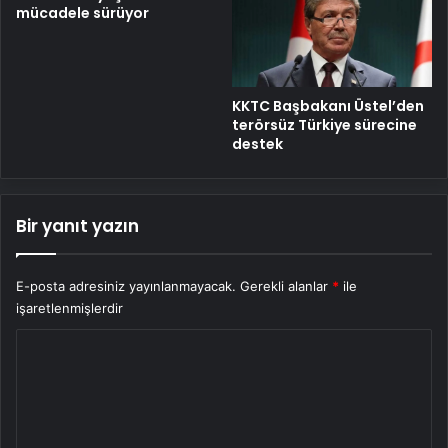
mücadele sürüyor
KKTC Başbakanı Üstel’den
terörsüz Türkiye sürecine
destek
Bir yanıt yazın
E-posta adresiniz yayınlanmayacak.
Gerekli alanlar
*
ile
işaretlenmişlerdir
Y
o
r
u