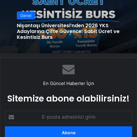
Genel
Nişantaşı Üniversitesi’nden 2026 YKS
Adaylarına Çifte Güvence: Sabit Ücret ve
Kesintisiz Burs
En Güncel Haberler İçin
Sitemize abone olabilirsiniz!
E-
posta
adresinizi
girin