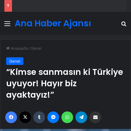
Ana Haber Ajansı
Menü
A
Anasayfa
/
Genel
Genel
“Kimse sanmasın ki Türkiye
uyuyor! Hayır biz
ayaktayız!”
Facebook
X
Tumblr
Messenger
WhatsApp
Telegram
Email'den paylaş