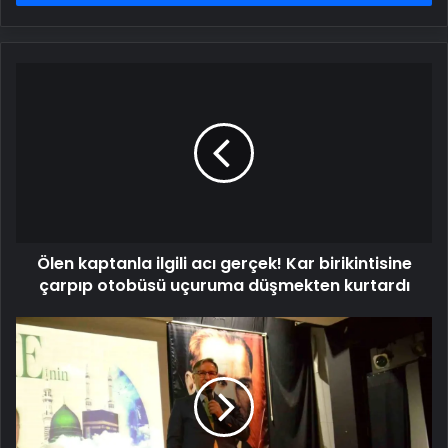
Ölen
kaptanla
ilgili
acı
gerçek!
Kar
birikintisine
çarpıp
otobüsü
Ölen kaptanla ilgili acı gerçek! Kar birikintisine
uçuruma
düşmekten
çarpıp otobüsü uçuruma düşmekten kurtardı
kurtardı
Mekke'nin
Fethi
Tavşanlı'da
Coşkuyla
Anıldı