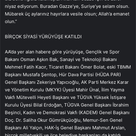
niyaz ediyorum. Buradan Gazze’ye, Suriye’ye selam olsun.
Mübarek üç aylarınız hayırlara vesile olsun; Allah’a emanet
olun.”
BİRÇOK SİYASİ YÜRÜYÜŞE KATILDI
AA’da yer alan habere göre yürüyüşe, Gençlik ve Spor
Bakanı Osman Aşkın Bak, Sanayi ve Teknoloji Bakanı
Mehmet Fatih Kacır, Ticaret Bakanı Ömer Bolat, eski TBMM
Başkanı Mustafa Şentop, Hür Dava Partisi (HÜDA PAR)
Genel Başkanı Zekeriya Yapıcıoğlu, AK Parti Merkez Karar
ve Yönetim Kurulu (MKYK) Üyesi Mahir Ünal, İlim Yayma
Vakfı Mütevelli Heyeti Başkanı ve TÜGVA Yüksek İstişare
Kurulu Üyesi Bilal Erdoğan, TÜGVA Genel Başkanı İbrahim
Beşinci, Kadın ve Demokrasi Vakfı (KADEM) Genel Başkanı
Doç. Dr. Saliha Okur Gümrükçüoğlu, Memur-Sen Genel
Başkanı Ali Yalçın, HAK-İş Genel Başkanı Mahmut Arslan,
birçok milletvekili ve ilçe belediye başkanları da katıldı.