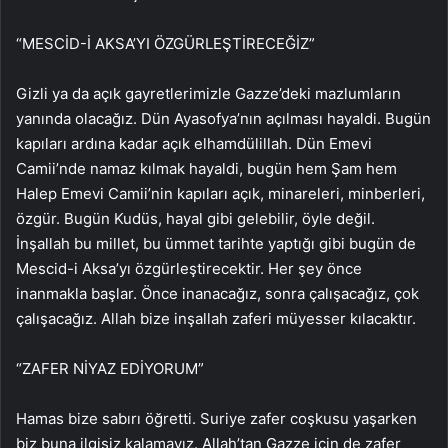
“MESCİD-İ AKSA’YI ÖZGÜRLEŞTİRECEĞİZ”
Gizli ya da açık gayretlerimizle Gazze’deki mazlumların
yanında olacağız. Dün Ayasofya’nın açılması hayaldi. Bugün
kapıları ardına kadar açık elhamdülillah. Dün Emevi
Camii’nde namaz kılmak hayaldi, bugün hem Şam hem
Halep Emevi Camii’nin kapıları açık, minareleri, minberleri,
özgür. Bugün Kudüs, hayal gibi gelebilir, öyle değil.
İnşallah bu millet, bu ümmet tarihte yaptığı gibi bugün de
Mescid-i Aksa’yı özgürleştirecektir. Her şey önce
inanmakla başlar. Önce inanacağız, sonra çalışacağız, çok
çalışacağız. Allah bize inşallah zaferi müyesser kılacaktır.
“ZAFER NİYAZ EDİYORUM”
Hamas bize sabırı öğretti. Suriye zafer coşkusu yaşarken
biz buna ilgisiz kalamayız. Allah’tan Gazze için de zafer