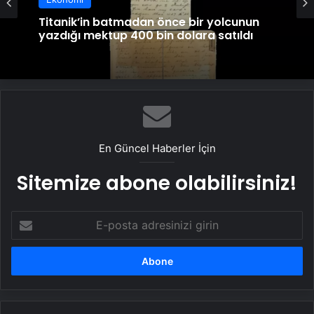
Titanik’in batmadan önce bir yolcunun
yazdığı mektup 400 bin dolara satıldı
En Güncel Haberler İçin
Sitemize abone olabilirsiniz!
E-
posta
adresinizi
girin