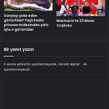
Dünyayı şoke eden
görüntüler! Yaşlı kadın
Marmaris’te 23 Nisan
pitonun midesinden çıktı:
Coşkusu
İşte o görüntüler
Bir yanıt yazın
E-posta adresiniz yayınlanmayacak.
Gerekli alanlar
*
ile
işaretlenmişlerdir
Y
o
r
u
m