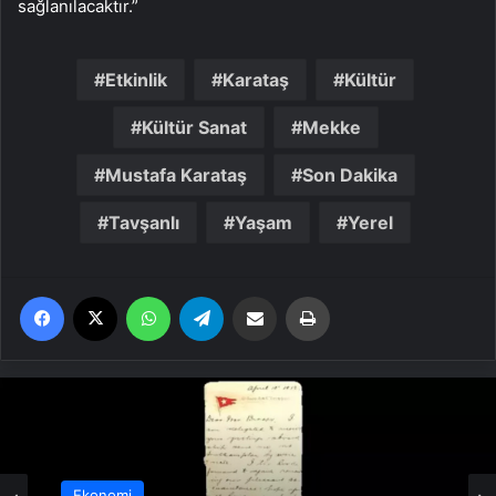
sağlanılacaktır.”
Etkinlik
Karataş
Kültür
Kültür Sanat
Mekke
Mustafa Karataş
Son Dakika
Tavşanlı
Yaşam
Yerel
Facebook
X
WhatsApp
Telegram
Email'den paylaş
Yaz
Ekonomi