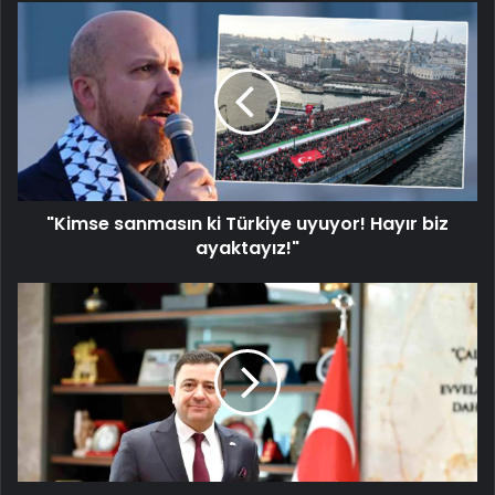
"Kimse
sanmasın
ki
Türkiye
uyuyor!
Hayır
biz
ayaktayız!"
"Kimse sanmasın ki Türkiye uyuyor! Hayır biz
ayaktayız!"
Kayseri
OSB
Başkanı'ndan
Regaib
Kandili
Mesajı