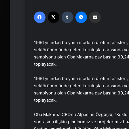
Facebook
X
Tumblr
Messenger
Email'den paylaş
1966 yılından bu yana modern üretim tesisleri, 
sektörünün önde gelen kuruluşları arasında yer
şampiyonu olan Oba Makarna pay başına 39,24 T
toplayacak.
1966 yılından bu yana modern üretim tesisleri, 
sektörünün önde gelen kuruluşları arasında yer
şampiyonu olan Oba Makarna pay başına 39,24 T
toplayacak.
Oba Makarna CEO’su Alpaslan Özgüçlü, “Köklü şi
sonrasına ilişkin planlarımız ve projelerimiz ha
üretim kapasitemizi büyütüp, Oba Makarna’nın 