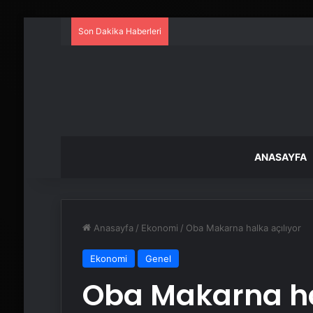
Son Dakika Haberleri
ANASAYFA
Anasayfa
/
Ekonomi
/
Oba Makarna halka açılıyor
Ekonomi
Genel
Oba Makarna ha