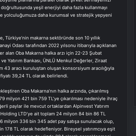
 doğrultusunda yeşil enerjiyi daha fazla kullanmayı
üme yolculuğumuza daha kurumsal ve stratejik yepyeni
re, Türkiye’nin makarna sektöründe son 10 yıllık
ayi Odası tarafından 2022 yılsonu itibarıyla açıklanan
yer alan Oba Makarna halka arzı için 22-23 Şubat
a ve Yatırım Bankası, ÜNLÜ Menkul Değerler, Ziraat
am 43 aracı kuruluştan oluşan konsorsiyum aracılığıyla
fiyatı 39,24 TL olarak belirlendi.
ekleştiren Oba Makarna’nın halka arzında, çıkarılmış
9 milyon 421 bin 759 TL’ye çıkarılması nedeniyle ihraç
rli paylar ile mevcut ortaklardan Alpinvest Yatırım
 Holding LTD’ye ait toplam 24 milyon 84 bin 86 TL
6 milyon 336 bin 345 adet pay satışa sunulacak olup,
 178 TL olarak hedefleniyor. Bireysel yatırımcıya eşit