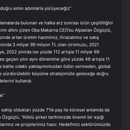
 doğru emin adımlarla yürüyeceğiz”
lamalarda bulunan ve halka arz sonrası ürün çeşitliliğini
rinin altını çizen Oba Makarna CEO’su Alpaslan Özgüçlü,
inde artan üretim hacmimiz, ihracatımız ve satış
 yılında 3 milyar 99 milyon TL olan ciromuzu, 2021
ye, 2022 yılında ise yüzde 112 artışla 11 milyar 69
 ise geçen yılın aynı dönemine göre yüzde 46 artışla 11
 ve kalite odaklı yaklaşımımızdan ödün vermeden, global
ı ve sürdürülebilir büyüme stratejimizle geleceğe doğru
lerini kullandı.
ak”
ahip oldukları yüzde 7’lik pay ile küresel anlamda da
 Özgüçlü, “Köklü şirket tarihimizde önemli bir eşiği
anlarımız ve projelerimiz hazır. Hedefimiz sektörümüzde