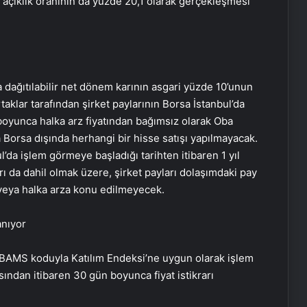
açıklık oranının da yüzde 20,1 olarak gerçekleşmesi
 dağıtılabilir net dönem karının asgari yüzde 10’unun
klar tarafından şirket paylarının Borsa İstanbul’da
 boyunca halka arz fiyatından bağımsız olarak Oba
 Borsa dışında herhangi bir hisse satışı yapılmayacak.
l’da işlem görmeye başladığı tarihten itibaren 1 yıl
ı da dahil olmak üzere, şirket payları dolaşımdaki pay
 veya halka arza konu edilmeyecek.
anıyor
#OBAMS koduyla Katılım Endeksi’ne uygun olarak işlem
ndan itibaren 30 gün boyunca fiyat istikrarı