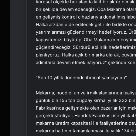
küresel ölçekte her alanda kilit bir aktör olmak 
bir şekilde devam edeceğiz. Oba Makarna olar
en gelişmiş kontrol cihazlarıyla donatılmış lab
Halka arzdan elde edilecek gelir ile birlikte önc
yatırımlarımızı güçlendirmeyi hedefliyoruz. Ürü
kapasitemizi büyütüp, Oba Makarna’nın büyüme 
güçlendireceğiz. Sürdürülebilirlik hedeflerimiz
planlıyoruz. Halka açık bir marka olarak, büy
adımlarla devam etmek istiyoruz” şeklinde kon
“Son 10 yıllık dönemde ihracat şampiyonu”
Makarna, noodle, un ve irmik alanlarında faali
günlük bin 155 ton buğday kırma, yıllık 332 bi
Fabrikası’nda gelişmekte olan pazarlar için mak
gerçekleştiriliyor. Hendek Fabrikası ise yıllık 
makarna üretim kapasitesi ile faaliyetlerine de
makarna hattının tamamlanması ile yıllık 174 bi