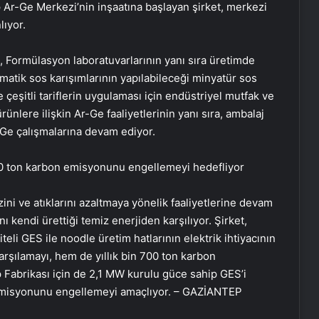
 Ar-Ge Merkezi’nin inşaatına başlayan şirket, merkezi
lıyor.
 Formülasyon laboratuvarlarının yanı sıra üretimde
matik sos karışımlarının yapılabileceği minyatür sos
le çeşitli tariflerin uygulaması için endüstriyel mutfak ve
ürünlere ilişkin Ar-Ge faaliyetlerinin yanı sıra, ambalaj
Daisy köşe takımı
r-Ge çalışmalarına devam ediyor.
n 500 ton karbon emisyonunu engellemeyi hedefliyor
Savunma Sanayinde Güncel, Doğru
ve Teknik Haberler
zini ve atıklarını azaltmaya yönelik faaliyetlerine devam
ı kendi ürettiği temiz enerjiden karşılıyor. Şirket,
eli GES ile noodle üretim hatlarının elektrik ihtiyacının
Bigo Elmas Bayi – Güvenli, Hızlı ve
Uygun Fiyatlı Elmas Satın Almanın
karşılamayı, hem de yıllık bin 700 ton karbon
Yeni Adresi
Fabrikası için de 2,1 MW kurulu güce sahip GES’i
n emisyonunu engellemeyi amaçlıyor. – GAZİANTEP
Datahost İle Güvenilir Sunucu
Hizmetleri