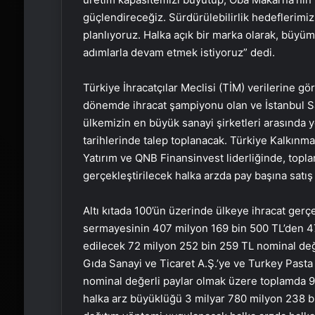
güçlendireceğiz. Sürdürülebilirlik hedeflerimiz
planlıyoruz. Halka açık bir marka olarak, büy
adımlarla devam etmek istiyoruz” dedi.
Türkiye İhracatçılar Meclisi (TİM) verilerine gö
dönemde ihracat şampiyonu olan ve İstanbul San
ülkemizin en büyük sanayi şirketleri arasında 
tarihlerinde talep toplanacak. Türkiye Kalkınm
Yatırım ve QNB Finansinvest liderliğinde, topl
gerçekleştirilecek halka arzda pay başına satış 
Altı kıtada 100’ün üzerinde ülkeye ihracat gerç
sermayesinin 407 milyon 169 bin 500 TL’den 47
edilecek 72 milyon 252 bin 259 TL nominal değe
Gıda Sanayi ve Ticaret A.Ş.’ye ve Turkey Pasta
nominal değerli paylar olmak üzere toplamda 9
halka arz büyüklüğü 3 milyar 780 milyon 238 bin