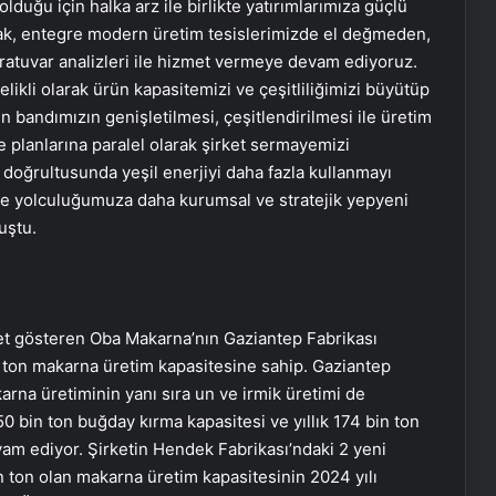
olduğu için halka arz ile birlikte yatırımlarımıza güçlü
ak, entegre modern üretim tesislerimizde el değmeden,
oratuvar analizleri ile hizmet vermeye devam ediyoruz.
elikli olarak ürün kapasitemizi ve çeşitliliğimizi büyütüp
n bandımızın genişletilmesi, çeşitlendirilmesi ile üretim
planlarına paralel olarak şirket sermayemizi
 doğrultusunda yeşil enerjiyi daha fazla kullanmayı
üme yolculuğumuza daha kurumsal ve stratejik yepyeni
uştu.
yet gösteren Oba Makarna’nın Gaziantep Fabrikası
n ton makarna üretim kapasitesine sahip. Gaziantep
arna üretiminin yanı sıra un ve irmik üretimi de
450 bin ton buğday kırma kapasitesi ve yıllık 174 bin ton
vam ediyor. Şirketin Hendek Fabrikası’ndaki 2 yeni
n ton olan makarna üretim kapasitesinin 2024 yılı