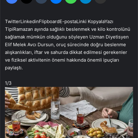
Twitter
Linkedin
Flipboard
E-posta
Linki Kopyala
Yazı
Tipi
Ramazan ayında sağlıklı beslenmek ve kilo kontrolünü
sağlamak mümkün olduğunu söyleyen Uzman Diyetisyen
Elif Melek Avcı Dursun, oruç sürecinde doğru beslenme
alışkanlıkları, iftar ve sahurda dikkat edilmesi gerekenler
ve fiziksel aktivitenin önemi hakkında önemli ipuçları
paylaştı.
1
/3