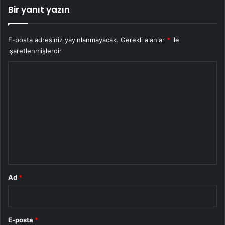
Bir yanıt yazın
E-posta adresiniz yayınlanmayacak.
Gerekli alanlar
*
ile
işaretlenmişlerdir
Y
o
r
u
m
*
Ad
*
E-posta
*