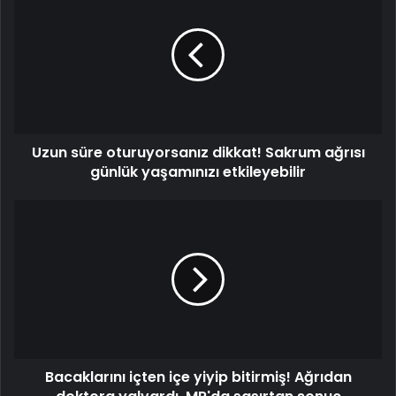
süre
oturuyorsanız
dikkat!
Sakrum
ağrısı
günlük
yaşamınızı
etkileyebilir
Uzun süre oturuyorsanız dikkat! Sakrum ağrısı
günlük yaşamınızı etkileyebilir
Bacaklarını
içten
içe
yiyip
bitirmiş!
Ağrıdan
doktora
yalvardı,
MR'da
Bacaklarını içten içe yiyip bitirmiş! Ağrıdan
şaşırtan
sonuç