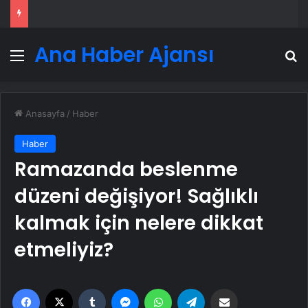
Ana Haber Ajansı
Menü
A
Anasayfa
/
Haber
Haber
Ramazanda beslenme
düzeni değişiyor! Sağlıklı
kalmak için nelere dikkat
etmeliyiz?
Facebook
X
Tumblr
Messenger
WhatsApp
Telegram
Email'den paylaş