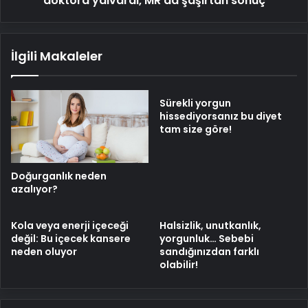
doktora yalvardı, MR'da şaşırtan sonuç
İlgili Makaleler
Sürekli yorgun
hissediyorsanız bu diyet
tam size göre!
Doğurganlık neden
azalıyor?
Kola veya enerji içeceği
Halsizlik, unutkanlık,
değil: Bu içecek kansere
yorgunluk… Sebebi
neden oluyor
sandığınızdan farklı
olabilir!