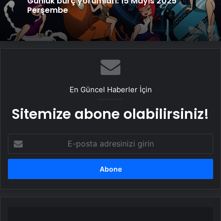
Günlük burç yorumları: 15 Mayıs 2025
Perşembe
En Güncel Haberler İçin
Sitemize abone olabilirsiniz!
E-
posta
adresinizi
girin
Uzun