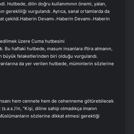
di. Hutbede, dilin doğru kullanımının önemi, yalan,
n gerekliliği vurgulandı. Ayrıca, sanal ortamlarda da
t çekildi.
Haberin Devamı
Haberin Devamı
Haberin
a edilmek üzere Cuma hutbesini
ı. Bu haftaki hutbede, masum insanlara iftira atmanın,
n büyük felaketlerinden biri olduğu vurgulandı.
arılarına da yer verilen hutbede, müminlerin sözlerine
 insanı hem cennete hem de cehenneme götürebilecek
(s.a.s.)’in, “Kişi, diline sahip olmadıkça imanın
, Müslümanların sözlerine dikkat etmesi gerektiği