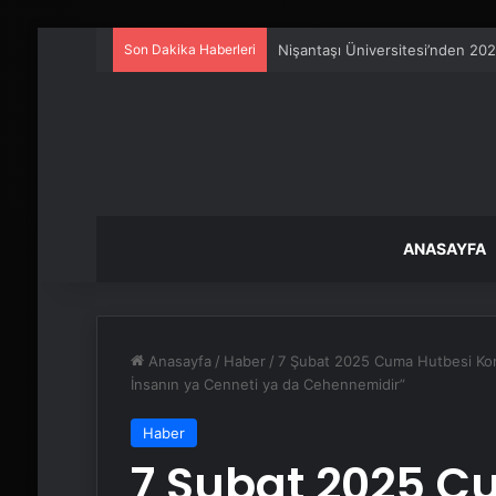
Son Dakika Haberleri
Serjoy : Dijital Medya Ajansı, 
ANASAYFA
Anasayfa
/
Haber
/
7 Şubat 2025 Cuma Hutbesi Konu
İnsanın ya Cenneti ya da Cehennemidir”
Haber
7 Şubat 2025 C