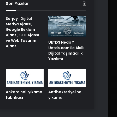
Son Yazılar
Serjoy : Dijital
Medya Ajansı,
Google Reklam
Ajansı, SEO Ajansı
ve Web Tasarım
UETDS Nedir ?
Ajansı
Uetds.com İle Akıllı
Dijital Taşımacılık
Yazılımı
Ankara halı yıkama
Antibakteriyel halı
fabrikası
yıkama