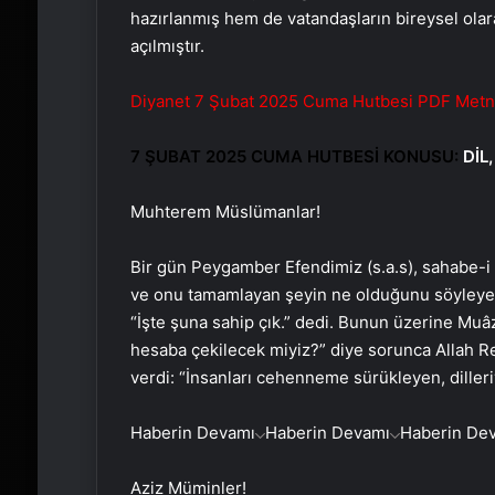
hazırlanmış hem de vatandaşların bireysel ola
açılmıştır.
Diyanet 7 Şubat 2025 Cuma Hutbesi PDF Metni İ
7 ŞUBAT 2025 CUMA HUTBESİ KONUSU:
DİL
Muhterem Müslümanlar!
Bir gün Peygamber Efendimiz (s.a.s), sahabe-i
ve onu tamamlayan şeyin ne olduğunu söyleyeyi
“İşte şuna sahip çık.” dedi. Bunun üzerine Muâz
hesaba çekilecek miyiz?” diye sorunca Allah Res
verdi: “İnsanları cehenneme sürükleyen, dilleri
Haberin Devamı
Haberin Devamı
Haberin De
Aziz Müminler!