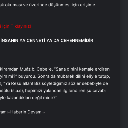
rak okuması ve üzerinde düşünmesi için erişime
çin Tıklayınız!
, İNSANIN YA CENNETİ YA DA CEHENNEMİDİR
 kiramdan Muâz b. Cebel’e, “Sana dinini kemale erdiren
m mi?” buyurdu. Sonra da mübarek dilini eliyle tutup,
, “Yâ Resûlallah! Biz söylediğimiz sözler sebebiyle de
ûlü (s.a.s), hepimizi yakından ilgilendiren şu cevabı
yle kazandıkları değil midir?”
vamı
Haberin Devamı