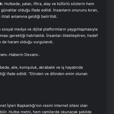
k:
Hutbede, yalan, iftira, alay ve küfürlü sözlerin hem
ünahlar olduğu ifade edildi. İnsanların onurunu kıran,
hlali anlamına geldiği belirtildi.
osyal medya ve dijital platformların yaygınlaşmasıyla
ması gerektiği hatırlatıldı. İnsanları ötekileştiren, hedef
de de haram olduğu vurgulandı.
vamı
Haberin Devamı
ede, aile, komşuluk, akrabalık ve iş hayatında
i ifade edildi. “Elinden ve dilinden emin olunan
 İşleri Başkanlığı’nın resmi internet sitesi olan
lebilir. Hutbe metni, hem camilerde okunacak şekilde