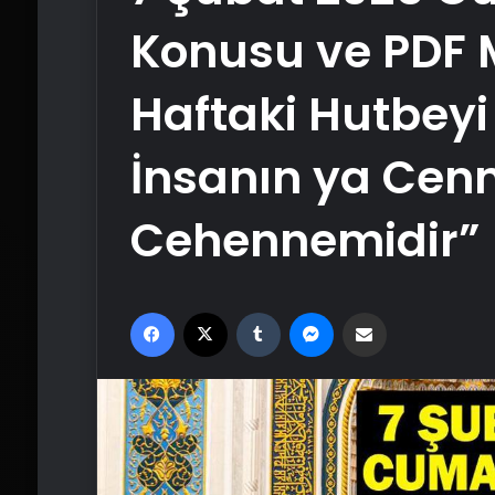
Konusu ve PDF M
Haftaki Hutbeyi 
İnsanın ya Cenn
Cehennemidir”
Facebook
X
Tumblr
Messenger
Email'den paylaş