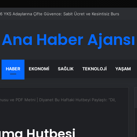
Google Reklam Ajansı, SEO Ajansı ve Web Tasarım Ajansı
Ana Haber Ajansı
HABER
EKONOMI
SAĞLIK
TEKNOLOJI
YAŞAM
su ve PDF Metni | Diyanet Bu Haftaki Hutbeyi Paylaştı: “Dil,
uma Hutbesi