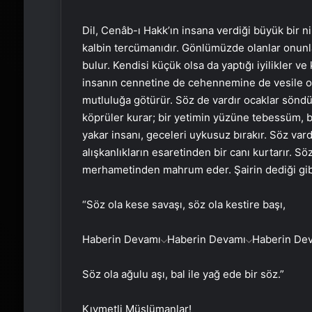
Dil, Cenâb-ı Hakk’ın insana verdiği büyük bir ni
kalbin tercümanıdır. Gönlümüzde olanlar onunl
bulur. Kendisi küçük olsa da yaptığı iyilikler v
insanın cennetine de cehennemine de vesile olab
mutluluğa götürür. Söz de vardır ocaklar söndü
köprüler kurar; bir yetimin yüzüne tebessüm, bi
yakar insanı, geceleri uykusuz bırakır. Söz var
alışkanlıkların esaretinden bir canı kurtarır. Sö
merhametinden mahrum eder. Şairin dediği gib
“Söz ola kese savaşı, söz ola kestire başı,
Haberin Devamı
Haberin Devamı
Haberin De
Söz ola ağulu aşı, bal ile yağ ede bir söz.”
Kıymetli Müslümanlar!