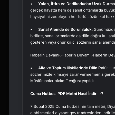
• Yalan, İftira ve Dedikodudan Uzak Durma
gerçek hayatta hem de sanal ortamlarda büyük g
haysiyetini zedeleyen her türlü sözün kul hakkı i
• Sanal Alemde de Sorumluluk:
Günümüzde s
birlikte, sanal ortamlarda da dilin doğru kullanıl
gösteren veya onur kırıcı sözlerin sanal alem
Haberin Devamı
Haberin Devamı
Haberin De
• Aile ve Toplum İlişkilerinde Dilin Rolü:
Hutb
sözlerimizle kimseye zarar vermememiz gerektiğ
Müslümanlar olalım.” çağrısı yapıldı.
Cuma Hutbesi PDF Metni Nasıl İndirilir?
7 Şubat 2025 Cuma hutbesinin tam metni, Diyanet
dinhizmetleri.diyanet.gov.tr adresinden indiri