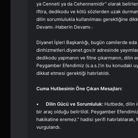
ya Cenneti ya da Cehennemidir” olarak belirlen
iftira, dedikodu ve kötü sözlerden uzak durmanı
dilin sorumlulukla kullanılması gerektiğine dikka
Devamı
Haberin Devamı
Diyanet İşleri Başkanlığı, bugün camilerde ed
dinhizmetleri.diyanet.gov.tr adresinde yayımlad
dedikodu yapmanın ve fitne çıkarmanın, dilin e
Peygamber Efendimiz (s.a.s.)’in bu konudaki uy
dikkat etmesi gerektiği hatırlatıldı.
Cuma Hutbesinin Öne Çıkan Mesajları:
• Dilin Gücü ve Sorumluluk:
Hutbede, dilin
bir araç olduğu belirtildi. Peygamber Efendimiz 
hakikatine eremez.” hadisi şerifi hatırlatılarak
vurgulandı.