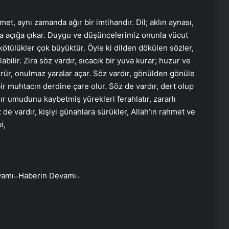
met, aynı zamanda ağır bir imtihandır. Dil; aklın aynası,
a açığa çıkar. Duygu ve düşüncelerimiz onunla vücut
e kötülükler çok büyüktür. Öyle ki dilden dökülen sözler,
ilir. Zira söz vardır, sıcacık bir yuva kurar; huzur ve
rür, onulmaz yaralar açar. Söz vardır, gönülden gönüle
r muhtacın derdine çare olur. Söz de vardır, dert olup
dır umudunu kaybetmiş yürekleri ferahlatır, zararlı
z de vardır, kişiyi günahlara sürükler, Allah’ın rahmet ve
i,
vamı
Haberin Devamı