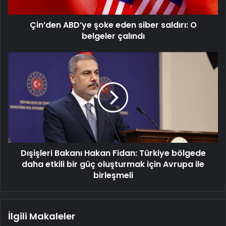
belgeler
çalındı
Çin’den ABD’ye şoke eden siber saldırı: O
belgeler çalındı
Dışişleri
Bakanı
Hakan
Fidan:
Türkiye
bölgede
daha
etkili
bir
Dışişleri Bakanı Hakan Fidan: Türkiye bölgede
güç
oluşturmak
daha etkili bir güç oluşturmak için Avrupa ile
için
birleşmeli
Avrupa
ile
birleşmeli
İlgili Makaleler