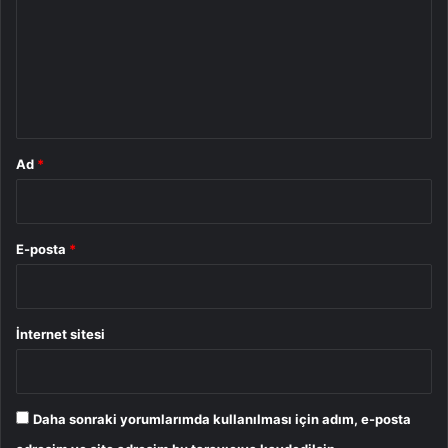
r
u
m
*
Ad
*
E-posta
*
İnternet sitesi
Daha sonraki yorumlarımda kullanılması için adım, e-posta