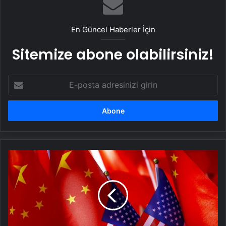
En Güncel Haberler İçin
Sitemize abone olabilirsiniz!
E-
posta
adresinizi
girin
Çin’den
ABD’ye
şoke
eden
siber
saldırı:
O