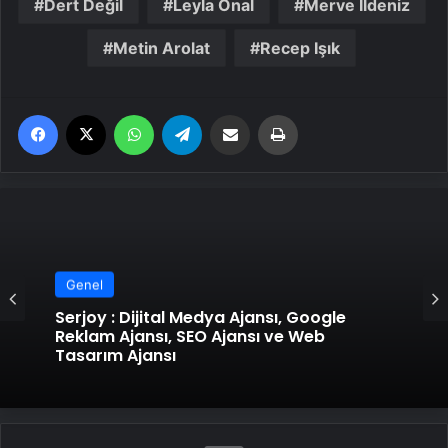
Dert Değil
Leyla Önal
Merve İldeniz
Metin Arolat
Recep Işık
Facebook
X
WhatsApp
Telegram
Email'den paylaş
Yaz
Genel
Genel
UETDS Nedir ? Uetds.com İle Akıllı Dijital
Serjoy : Dijital Medya Ajansı, Google
Taşımacılık Yazılımı
Reklam Ajansı, SEO Ajansı ve Web
Tasarım Ajansı