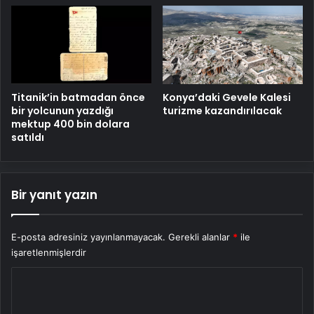
Titanik’in batmadan önce
Konya’daki Gevele Kalesi
bir yolcunun yazdığı
turizme kazandırılacak
mektup 400 bin dolara
satıldı
Bir yanıt yazın
E-posta adresiniz yayınlanmayacak.
Gerekli alanlar
*
ile
işaretlenmişlerdir
Y
o