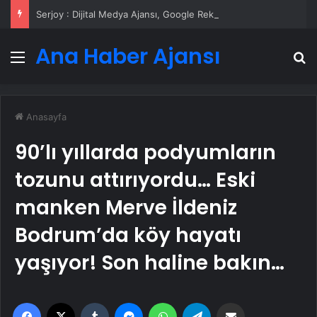
Serjoy : Dijital Medya Ajansı, Google Reklam Ajansı, SEO Ajansı ve Web Tasarım Ajansı
Ana Haber Ajansı
Menü
A
Anasayfa
90’lı yıllarda podyumların
tozunu attırıyordu… Eski
manken Merve İldeniz
Bodrum’da köy hayatı
yaşıyor! Son haline bakın…
Facebook
X
Tumblr
Messenger
WhatsApp
Telegram
Email'den paylaş