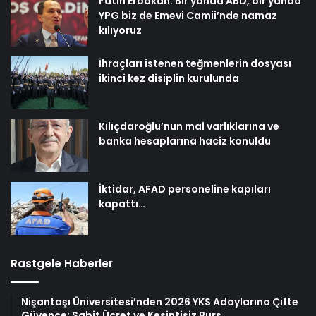
Fatih Erbakan: Bir yanda ABD, bir yanda
YPG biz de Emevi Camii’nde namaz
kılıyoruz
İhraçları istenen teğmenlerin dosyası
ikinci kez disiplin kurulunda
Kılıçdaroğlu’nun mal varlıklarına ve
banka hesaplarına haciz konuldu
İktidar, AFAD personeline kapıları
kapattı…
Rastgele Haberler
Nişantaşı Üniversitesi’nden 2026 YKS Adaylarına Çifte
Güvence: Sabit Ücret ve Kesintisiz Burs