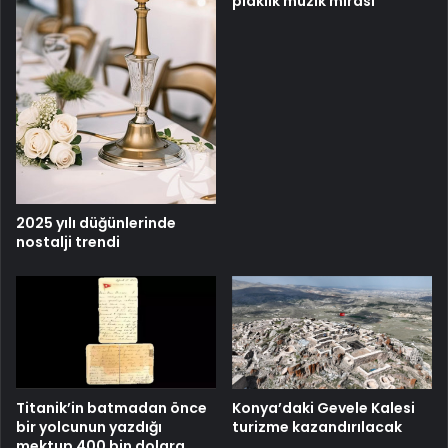
plaklık müzik mirası
2025 yılı düğünlerinde
nostalji trendi
Titanik’in batmadan önce
Konya’daki Gevele Kalesi
bir yolcunun yazdığı
turizme kazandırılacak
mektup 400 bin dolara