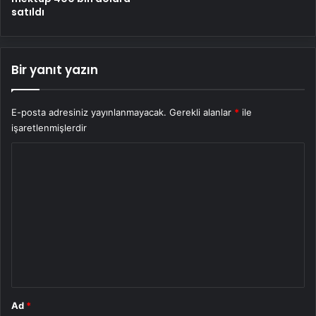
satıldı
Bir yanıt yazın
E-posta adresiniz yayınlanmayacak.
Gerekli alanlar
*
ile
işaretlenmişlerdir
Y
o
r
u
m
*
Ad
*