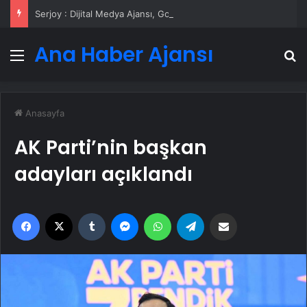
Serjoy : Dijital Medya Ajansı, Google Reklam Ajansı, SEO Ajansı ve Web Tasarım Ajansı
Ana Haber Ajansı
Menü
A
Anasayfa
AK Parti’nin başkan
adayları açıklandı
Facebook
X
Tumblr
Messenger
WhatsApp
Telegram
Email'den paylaş