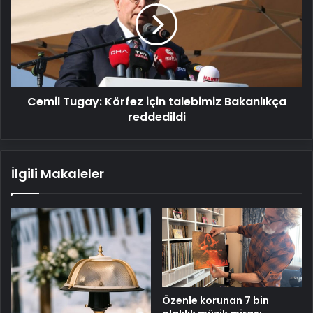
için
talebimiz
Bakanlıkça
reddedildi
Cemil Tugay: Körfez için talebimiz Bakanlıkça
reddedildi
İlgili Makaleler
Özenle korunan 7 bin