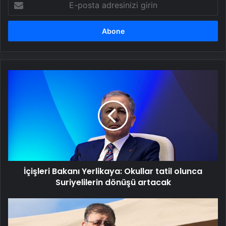
posta
adresinizi
girin
İçişleri
Bakanı
Yerlikaya:
Okullar
tatil
olunca
Suriyelilerin
dönüşü
artacak
İçişleri Bakanı Yerlikaya: Okullar tatil olunca
Suriyelilerin dönüşü artacak
Cemil
Tugay:
Körfez