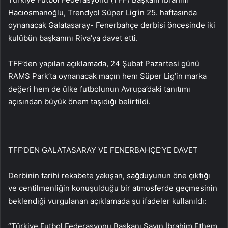
Hacıosmanoğlu, Trendyol Süper Lig’in 25. haftasında
oynanacak Galatasaray- Fenerbahçe derbisi öncesinde iki
kulübün başkanını Riva’ya davet etti.
TFF’den yapılan açıklamada, 24 Şubat Pazartesi günü
RAMS Park’ta oynanacak maçın hem Süper Lig’in marka
değeri hem de ülke futbolunun Avrupa’daki tanıtımı
açısından büyük önem taşıdığı belirtildi.
TFF’DEN GALATASARAY VE FENERBAHÇE’YE DAVET
Derbinin tarihi rekabete yakışan, sağduyunun öne çıktığı
ve centilmenliğin konuşulduğu bir atmosferde geçmesinin
beklendiği vurgulanan açıklamada şu ifadeler kullanıldı:
“Türkiye Futbol Federasyonu Başkanı Sayın İbrahim Ethem