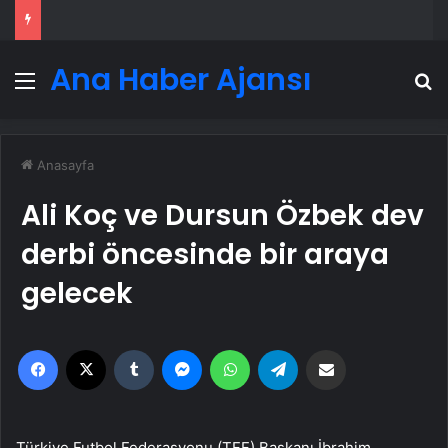
Ana Haber Ajansı
Menü
A
Anasayfa
Ali Koç ve Dursun Özbek dev
derbi öncesinde bir araya
gelecek
Facebook
X
Tumblr
Messenger
WhatsApp
Telegram
Email'den paylaş
Türkiye Futbol Federasyonu (TFF) Başkanı İbrahim