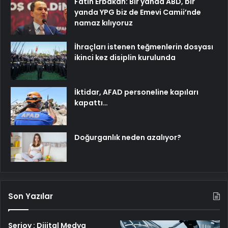
Fatih Erbakan: Bir yanda ABD, bir
yanda YPG biz de Emevi Camii’nde
namaz kılıyoruz
İhraçları istenen teğmenlerin dosyası
ikinci kez disiplin kurulunda
İktidar, AFAD personeline kapıları
kapattı…
Doğurganlık neden azalıyor?
Son Yazılar
Serjoy : Dijital Medya