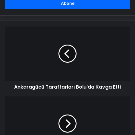
girin
Ankaragücü
Taraftarları
Bolu'da
Kavga
Etti
Ankaragücü Taraftarları Bolu'da Kavga Etti
Adanaspor,
Ümraniyespor
ile
Berabere
Kaldı