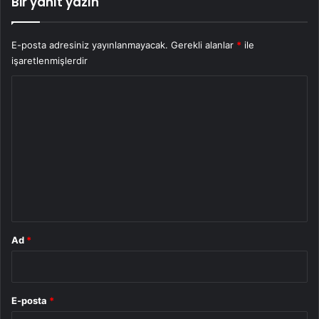
Bir yanıt yazın
E-posta adresiniz yayınlanmayacak.
Gerekli alanlar
*
ile
işaretlenmişlerdir
Y
o
r
u
m
*
Ad
*
E-posta
*