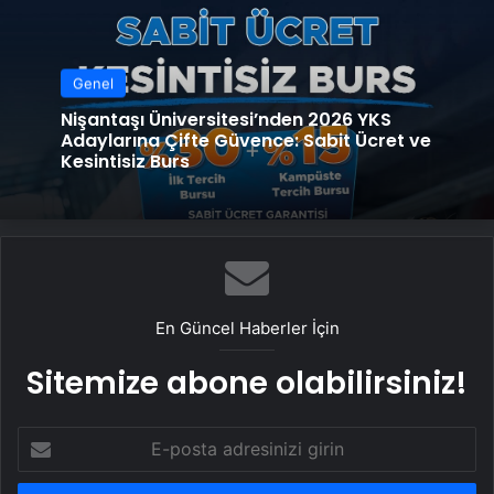
Genel
Nişantaşı Üniversitesi’nden 2026 YKS
Adaylarına Çifte Güvence: Sabit Ücret ve
Kesintisiz Burs
En Güncel Haberler İçin
Sitemize abone olabilirsiniz!
E-
posta
adresinizi