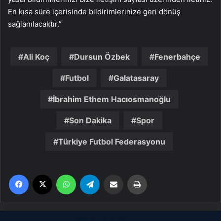
En kısa süre içerisinde bildirimlerinize geri dönüş
sağlanılacaktır.”
Ali Koç
Dursun Özbek
Fenerbahçe
Futbol
Galatasaray
İbrahim Ethem Hacıosmanoğlu
Son Dakika
Spor
Türkiye Futbol Federasyonu
Facebook
X
WhatsApp
Telegram
Email'den paylaş
Yaz