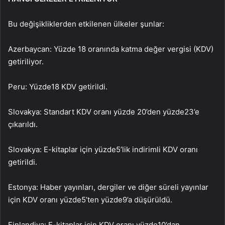
Bu değişikliklerden etkilenen ülkeler şunlar:
Azerbaycan: Yüzde 18 oranında katma değer vergisi (KDV)
getiriliyor.
Peru: Yüzde
18 KDV getirildi.
Slovakya: Standart KDV oranı yüzde 20’den yüzde
23’e
çıkarıldı.
Slovakya: E-kitaplar için yüzde
5’lik indirimli KDV oranı
getirildi.
Estonya: Haber yayınları, dergiler ve diğer süreli yayınlar
için KDV oranı yüzde
5’ten yüzde
9’a düşürüldü.
Finlandiya: E-kitaplar için KDV oranı yüzde
10’dan