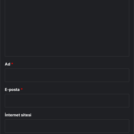
o
r
u
m
*
Ad
*
E-posta
*
İnternet sitesi