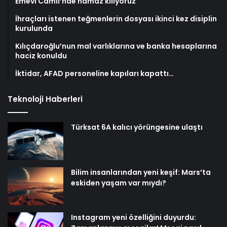
Emevi Camii’nde namaz kılıyoruz
İhraçları istenen teğmenlerin dosyası ikinci kez disiplin
kurulunda
Kılıçdaroğlu’nun mal varlıklarına ve banka hesaplarına
haciz konuldu
İktidar, AFAD personeline kapıları kapattı…
Teknoloji Haberleri
Türksat 6A kalıcı yörüngesine ulaştı
Bilim insanlarından yeni keşif: Mars’ta
eskiden yaşam var mıydı?
Instagram yeni özelliğini duyurdu: