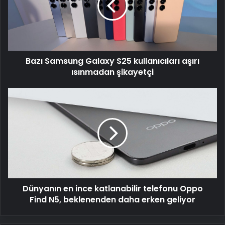
kullanıcıları
aşırı
ısınmadan
şikayetçi
Bazı Samsung Galaxy S25 kullanıcıları aşırı
ısınmadan şikayetçi
Dünyanın
en
ince
katlanabilir
telefonu
Oppo
Find
N5,
beklenenden
Dünyanın en ince katlanabilir telefonu Oppo
daha
erken
Find N5, beklenenden daha erken geliyor
geliyor