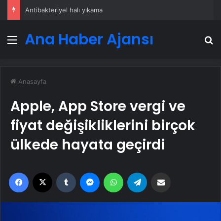
Antibakteriyel halı yıkama
Ana Haber Ajansı
Menü
A
Anasayfa
Apple, App Store vergi ve
fiyat değişikliklerini birçok
ülkede hayata geçirdi
Facebook
X
Tumblr
Messenger
WhatsApp
Telegram
Email'den paylaş