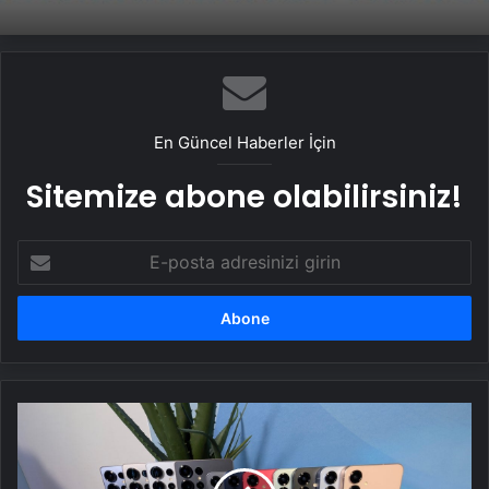
En Güncel Haberler İçin
Sitemize abone olabilirsiniz!
E-
posta
adresinizi
girin
Bazı
Samsung
Galaxy
S25