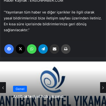
Haber Kaynak : ENSONHABER.COM
“Yayınlanan tüm haber ve diğer içerikler ile ilgili olarak
yasal bildirimlerinizi bize iletişim sayfası üzerinden iletiniz.
En kısa süre içerisinde bildirimlerinize geri dönüş
sağlanılacaktır.”
Facebook
X
WhatsApp
Telegram
Email'den paylaş
Yaz
Genel
Antibakteriyel halı yıkama