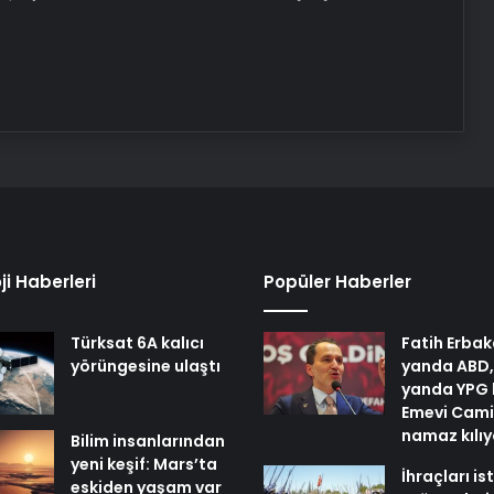
ji Haberleri
Popüler Haberler
Türksat 6A kalıcı
Fatih Erbak
yörüngesine ulaştı
yanda ABD,
yanda YPG 
Emevi Cami
namaz kılı
Bilim insanlarından
yeni keşif: Mars’ta
İhraçları i
eskiden yaşam var