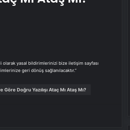
Daisy köşe takımı
Savunma Sanayinde Güncel, Doğru
ve Teknik Haberler
i olarak yasal bildirimlerinizi bize iletişim sayfası
Bigo Elmas Bayi – Güvenli, Hızlı ve
Uygun Fiyatlı Elmas Satın Almanın
rimlerinize geri dönüş sağlanılacaktır.”
Yeni Adresi
e Göre Doğru Yazılışı Ataç Mı Ataş Mı?
Datahost İle Güvenilir Sunucu
Hizmetleri
Günlük burç yorumları: 15 Mayıs
2025 Perşembe