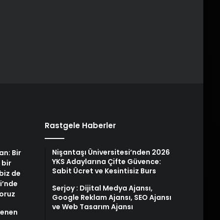
Rastgele Haberler
Nişantaşı Üniversitesi’nden 2026
an: Bir
YKS Adaylarına Çifte Güvence:
 bir
Sabit Ücret ve Kesintisiz Burs
biz de
i’nde
Serjoy : Dijital Medya Ajansı,
yoruz
Google Reklam Ajansı, SEO Ajansı
ve Web Tasarım Ajansı
stenen