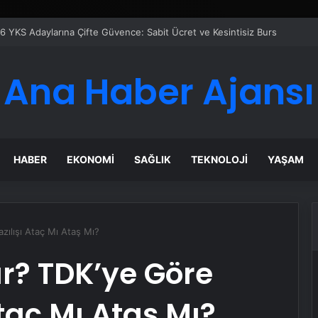
Google Reklam Ajansı, SEO Ajansı ve Web Tasarım Ajansı
Ana Haber Ajansı
HABER
EKONOMI
SAĞLIK
TEKNOLOJI
YAŞAM
zılışı Ataç Mı Ataş Mı?
ır? TDK’ye Göre
taç Mı Ataş Mı?