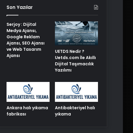
Son Yazılar
Serjoy : Dijital
Medya Ajansı,
Google Reklam
Ajansı, SEO Ajansı
ve Web Tasarım
UETDS Nedir ?
Ajansı
Uetds.com İle Akıllı
Dijital Taşımacılık
Yazılımı
Ankara halı yıkama
Antibakteriyel halı
fabrikası
yıkama