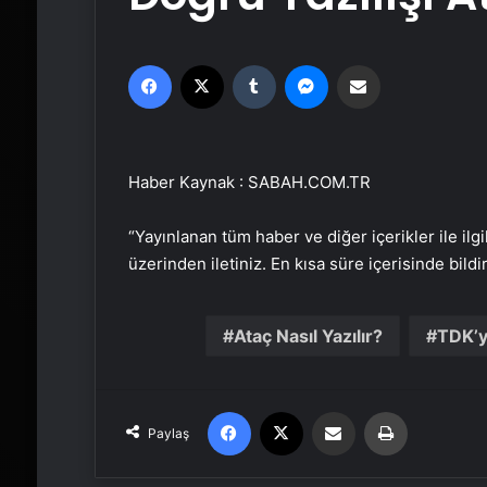
Facebook
X
Tumblr
Messenger
Email'den paylaş
Haber Kaynak : SABAH.COM.TR
“Yayınlanan tüm haber ve diğer içerikler ile ilgil
üzerinden iletiniz. En kısa süre içerisinde bildi
Ataç Nasıl Yazılır?
TDK’y
Facebook
X
Email'den paylaş
Yaz
Paylaş