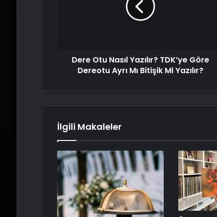
TDK’ye
Göre
Dereotu
Ayrı
Mı
Dere Otu Nasıl Yazılır? TDK’ye Göre
Bitişik
Mi
Dereotu Ayrı Mı Bitişik Mi Yazılır?
Yazılır?
İlgili Makaleler