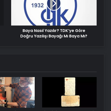
Adaylarına Çifte Güvence: Sabit
Göre
Ücret ve Kesintisiz Burs
Doğru
Yazılışı
Bayağı
Serjoy : Dijital Medya Ajansı, Google
Mı
Reklam Ajansı, SEO Ajansı ve Web
Tasarım Ajansı
Baya Nasıl Yazılır? TDK’ye Göre
Baya
Mı?
Doğru Yazılışı Bayağı Mı Baya Mı?
UETDS Nedir ? Uetds.com İle Akıllı
Dijital Taşımacılık Yazılımı
Ankara halı yıkama fabrikası
Antibakteriyel halı yıkama