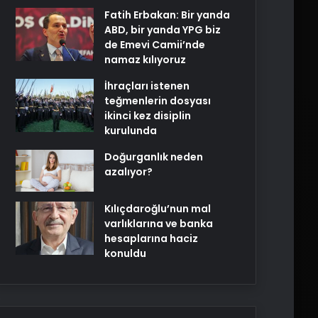
Fatih Erbakan: Bir yanda
ABD, bir yanda YPG biz
de Emevi Camii’nde
namaz kılıyoruz
İhraçları istenen
teğmenlerin dosyası
ikinci kez disiplin
kurulunda
Doğurganlık neden
azalıyor?
Kılıçdaroğlu’nun mal
varlıklarına ve banka
hesaplarına haciz
konuldu