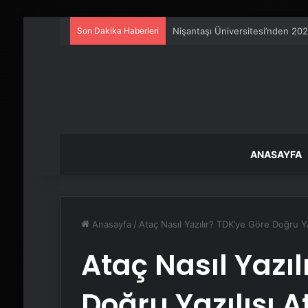
Son Dakika Haberleri
Serjoy : Dijital Medya Ajansı, 
ANASAYFA
Anasayfa
/
Ataç Nasıl Yazılır? TDK’ye Göre Doğru Ya
Ataç Nasıl Yazıl
Doğru Yazılışı A