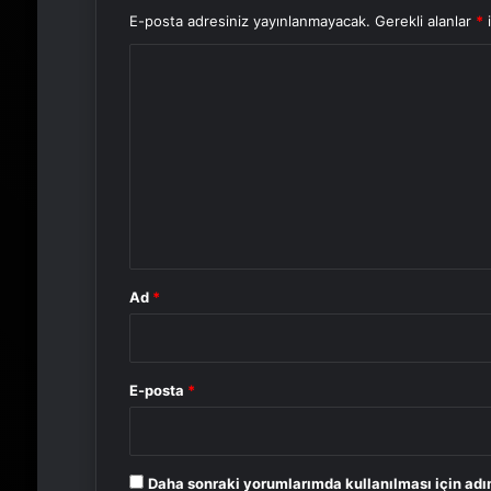
E-posta adresiniz yayınlanmayacak.
Gerekli alanlar
*
i
Y
o
r
u
m
*
Ad
*
E-posta
*
Daha sonraki yorumlarımda kullanılması için adı