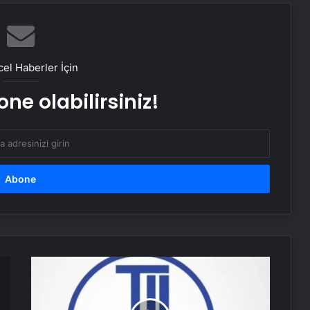
Daisy köşe takımı
Savunma Sanayinde Güncel, Doğru
el Haberler İçin
ve Teknik Haberler
ne olabilirsiniz!
Bigo Elmas Bayi – Güvenli, Hızlı ve
Uygun Fiyatlı Elmas Satın Almanın
Yeni Adresi
Datahost İle Güvenilir Sunucu
Hizmetleri
Günlük burç yorumları: 15 Mayıs
2025 Perşembe
Baya
Nasıl
Yazılır?
Nişantaşı Üniversitesi’nden 2026 YKS
TDK’ye