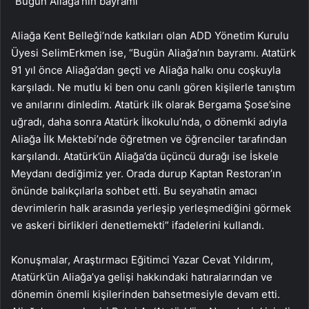
“Bugün Aliağa’nın bayramı”
Aliağa Kent Belleği’nde katkıları olan ADD Yönetim Kurulu
Üyesi SelimErkmen ise, “Bugün Aliağa’nın bayramı. Atatürk
91 yıl önce Aliağa’dan geçti ve Aliağa halkı onu coşkuyla
karşıladı. Ne mutlu ki ben onu canlı gören kişilerle tanıştım
ve anılarını dinledim. Atatürk ilk olarak Bergama Şose’sine
uğradı, daha sonra Atatürk İlkokulu’nda, o dönemki adıyla
Aliağa İlk Mektebi’nde öğretmen ve öğrenciler tarafından
karşılandı. Atatürk’ün Aliağa’da üçüncü durağı ise İskele
Meydanı dediğimiz yer. Orada durup Kaptan Restoran’ın
önünde balıkçılarla sohbet etti. Bu seyahatin amacı
devrimlerin halk arasında yerleşip yerleşmediğini görmek
ve askeri birlikleri denetlemekti” ifadelerini kullandı.
Konuşmalar, Araştırmacı Eğitimci Yazar Cevat Yıldırım,
Atatürk’ün Aliağa’ya gelişi hakkındaki hatıralarından ve
dönemin önemli kişilerinden bahsetmesiyle devam etti.