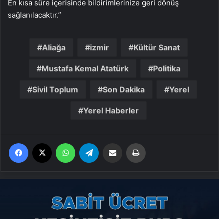
En kısa süre içerisinde bildirimlerinize geri dönüş
sağlanılacaktır.”
Aliağa
izmir
Kültür Sanat
Mustafa Kemal Atatürk
Politika
Sivil Toplum
Son Dakika
Yerel
Yerel Haberler
Facebook
X
WhatsApp
Telegram
Email'den paylaş
Yaz