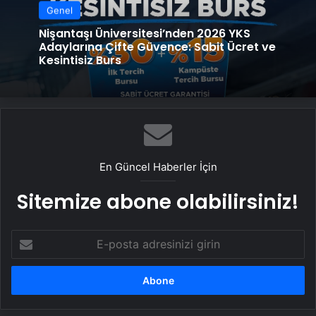
Genel
Nişantaşı Üniversitesi’nden 2026 YKS
Adaylarına Çifte Güvence: Sabit Ücret ve
Kesintisiz Burs
En Güncel Haberler İçin
Sitemize abone olabilirsiniz!
E-
posta
adresinizi
girin