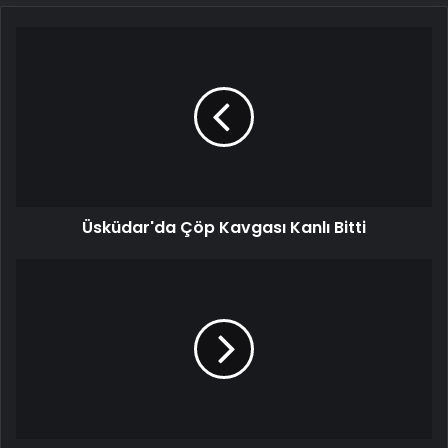
Üsküdar'da
Çöp
Kavgası
Kanlı
Bitti
Üsküdar'da Çöp Kavgası Kanlı Bitti
Yair
Netanyahu'dan
Macron'a
Sert
Tepki