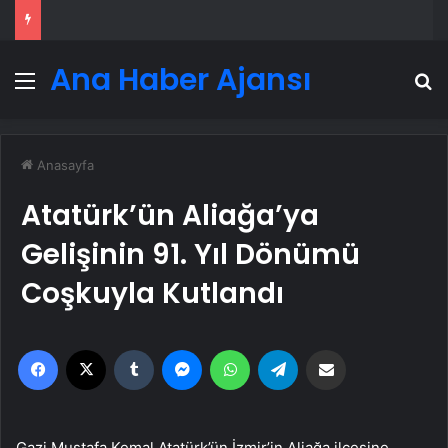
Ana Haber Ajansı
Menü
A
Anasayfa
Atatürk’ün Aliağa’ya
Gelişinin 91. Yıl Dönümü
Coşkuyla Kutlandı
Facebook
X
Tumblr
Messenger
WhatsApp
Telegram
Email'den paylaş
Gazi Mustafa Kemal Atatürk’ün İzmir’in Aliağa ilçesine