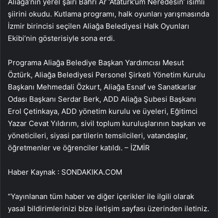
Aliağa’nın yerel şairi Bahri Ar ‘Atatürk’üm Neredesin’ isimli
şiirini okudu. Kutlama programı, halk oyunları yarışmasında
İzmir birincisi seçilen Aliağa Belediyesi Halk Oyunları
Ekibi’nin gösterisiyle sona erdi.
Programa Aliağa Belediye Başkan Yardımcısı Mesut
Öztürk, Aliağa Belediyesi Personel Şirketi Yönetim Kurulu
Başkanı Mehmedali Özkurt, Aliağa Esnaf ve Sanatkarlar
Odası Başkanı Serdar Berk, ADD Aliağa Şubesi Başkanı
Erol Çetinkaya, ADD yönetim kurulu ve üyeleri, Eğitimci
Yazar Cevat Yıldırım, sivil toplum kuruluşlarının başkan ve
yöneticileri, siyasi partilerin temsilcileri, vatandaşlar,
öğretmenler ve öğrenciler katıldı. – İZMİR
Haber Kaynak : SONDAKIKA.COM
“Yayınlanan tüm haber ve diğer içerikler ile ilgili olarak
yasal bildirimlerinizi bize iletişim sayfası üzerinden iletiniz.