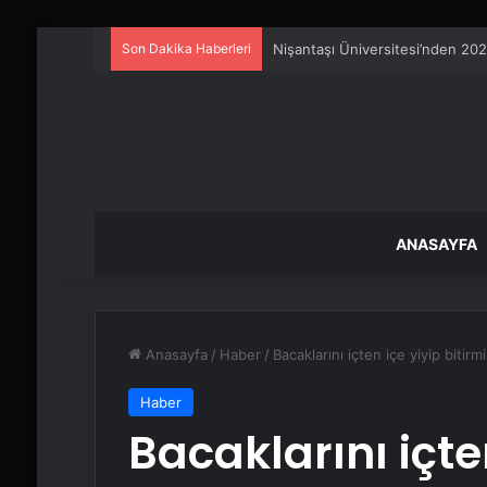
Son Dakika Haberleri
Serjoy : Dijital Medya Ajansı, 
ANASAYFA
Anasayfa
/
Haber
/
Bacaklarını içten içe yiyip bitir
Haber
Bacaklarını içten