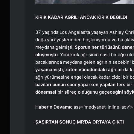
KIRIK KADAR AĞRILI ANCAK KIRIK DEĞİLDİ
37 yaşında Los Angelas’ta yaşayan Ashley Chris
doğa yürüyüşlerinden hoşlanıyordu ve bu akti
meydana gelmişti.
Sporun her türlüsünü denemi
oluşmuştu.
Yani kırık ağrısının nasıl bir ağrı 
bacaklarında meydana gelen ağrının sebebini b
yaşamamıştı, zaten vücudundaki ağrılar da kırı
ağrı yürümesine engel olacak kadar ciddi bir b
bazıları bunun spor yaparken yapılan ters bir
dönemsel bir süreç olduğunu geçeceğini söyl
Haberin Devamı
class=’medyanet-inline-adv’>
ŞAŞIRTAN SONUÇ MR’DA ORTAYA ÇIKTI