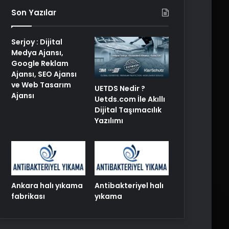
Son Yazılar
Serjoy : Dijital
Medya Ajansı,
Google Reklam
Ajansı, SEO Ajansı
ve Web Tasarım
UETDS Nedir ?
Ajansı
Uetds.com İle Akıllı
Dijital Taşımacılık
Yazılımı
Ankara halı yıkama
Antibakteriyel halı
fabrikası
yıkama