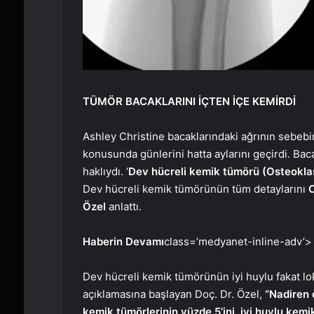
TÜMÖR BACAKLARINI İÇTEN İÇE KEMİRDİ
Ashley Christine bacaklarındaki ağrının sebebi
konusunda günlerini hatta aylarını geçirdi. Baca
haklıydı. ‘
Dev hücreli kemik tümörü (Osteokla
Dev hücreli kemik tümörünün tüm detaylarını
O
Özel
anlattı.
Haberin Devamı
class=’medyanet-inline-adv’>
Dev hücreli kemik tümörünün iyi huylu fakat lo
açıklamasına başlayan Doç. Dr. Özel,
“Nadiren 
kemik tümörlerinin yüzde 5’ini, iyi huylu kemi