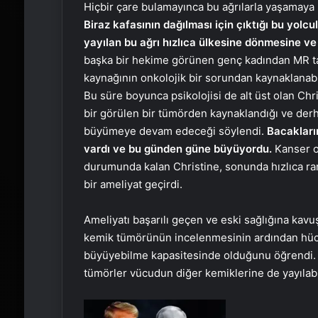
Hiçbir çare bulamayınca bu ağrılarla yaşamaya k
Biraz kafasının dağılması için çıktığı bu yolc
yayılan bu ağrı hızlıca ülkesine dönmesine v
başka bir hekime görünen genç kadından MR tar
kaynağının onkolojik bir sorundan kaynaklanabil
Bu süre boyunca psikolojisi de alt üst olan Chr
bir görülen bir tümörden kaynaklandığı ve derh
büyümeye devam edeceği söylendi.
Bacakların
vardı ve bu günden güne büyüyordu.
Kanser o
durumunda kalan Christine, sonunda hızlıca ra
bir ameliyat geçirdi.
Ameliyatı başarılı geçen ve eski sağlığına kavu
kemik tümörünün incelenmesinin ardından hücre
büyüyebilme kapasitesinde olduğunu öğrendi. B
tümörler vücudun diğer kemiklerine de yayılabil