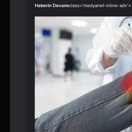
Haberin Devamı
class=’medyanet-inline-adv’>