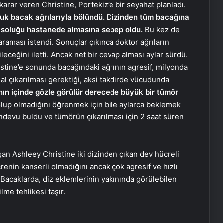
arar veren Christine, Portekiz’e bir seyahat planladı.
uluk bacak ağrılarıyla bölündü. Dizinden tüm bacağına
e soluğu hastanede almasına sebep oldu.
Bu kez de
aması istendi. Sonuçlar çıkınca doktor ağrıların
eceğini iletti. Ancak net bir cevap alması aylar sürdü.
istine’e sonunda bacağındaki ağrının agresif, milyonda
al çıkarılması gerektiği, aksi takdirde vücudunda
ın içinde gözle görülür derecede büyük bir tümör
lup olmadığını öğrenmek için bile aylarca beklemek
ndevu buldu ve tümörün çıkarılması için 2 saat süren
şan Ashleey Christine iki dizinden çıkan dev hücreli
nin kanserli olmadığını ancak çok agresif ve hızlı
acaklarda, diz eklemlerinin yakınında görülebilen
me tehlikesi taşır.