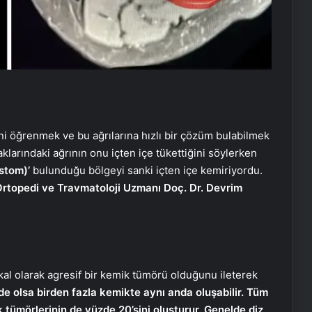
ni öğrenmek ve bu ağrılarına hızlı bir çözüm bulabilmek
klarındaki ağrının onu içten içe tükettiğini söylerken
stom)’
bulunduğu bölgeyi sanki içten içe kemiriyordu.
rtopedi ve Travmatoloji Uzmanı Doç. Dr. Devrim
kal olarak agresif bir kemik tümörü olduğunu ileterek
de olsa birden fazla kemikte aynı anda oluşabilir. Tüm
k tümörlerinin de yüzde 20’sini oluşturur. Genelde diz