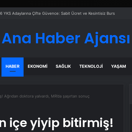
Google Reklam Ajansı, SEO Ajansı ve Web Tasarım Ajansı
Ana Haber Ajansı
HABER
EKONOMI
SAĞLIK
TEKNOLOJI
YAŞAM
miş! Ağrıdan doktora yalvardı, MR’da şaşırtan sonuç
 içe yiyip bitirmiş!