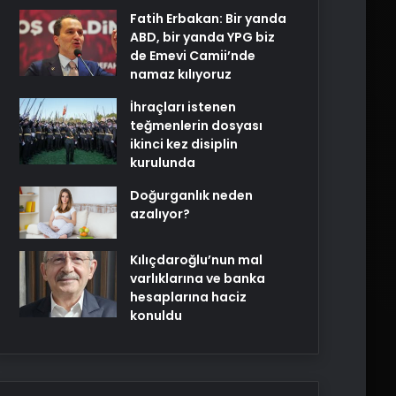
Fatih Erbakan: Bir yanda
ABD, bir yanda YPG biz
de Emevi Camii’nde
namaz kılıyoruz
İhraçları istenen
teğmenlerin dosyası
ikinci kez disiplin
kurulunda
Doğurganlık neden
azalıyor?
Kılıçdaroğlu’nun mal
varlıklarına ve banka
hesaplarına haciz
konuldu