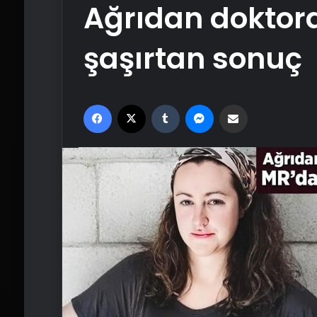
Ağrıdan doktora
şaşırtan sonuç
Facebook
X
Tumblr
Messenger
Email'den paylaş