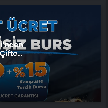
UETDS Nedir ? Uetds.com İle Akıllı
Dijital Taşımacılık Yazılımı
Ankara halı yıkama fabrikası
Antibakteriyel halı yıkama
si’nden
Çifte
Daisy köşe takımı
 ve
Savunma Sanayinde Güncel, Doğru
ve Teknik Haberler
Bigo Elmas Bayi – Güvenli, Hızlı ve
Uygun Fiyatlı Elmas Satın Almanın
Yeni Adresi