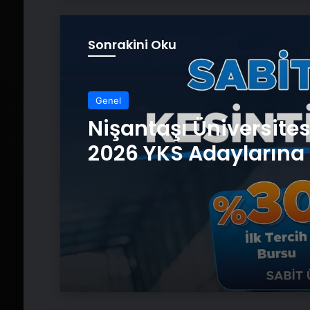
Sonrakini Oku
Genel
Nişantaşı Üniversite
2026 YKS Adaylarına 
Güvence: Sabit Ücret
Kesintisiz Burs