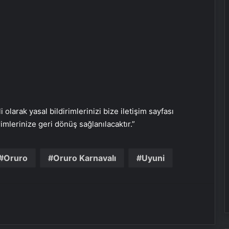
i olarak yasal bildirimlerinizi bize iletişim sayfası
rimlerinize geri dönüş sağlanılacaktır.”
Nişantaşı Üniversitesi’nden 2026 YKS
Adaylarına Çifte Güvence: Sabit
Oruro
Oruro Karnavalı
Uyuni
Ücret ve Kesintisiz Burs
Serjoy : Dijital Medya Ajansı, Google
Reklam Ajansı, SEO Ajansı ve Web
Tasarım Ajansı