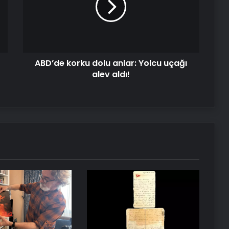
Yolcu
uçağı
alev
aldı!
ABD’de korku dolu anlar: Yolcu uçağı
alev aldı!