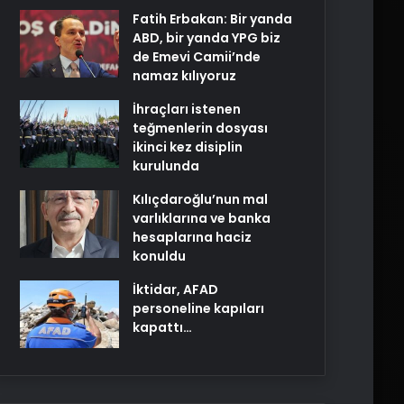
Fatih Erbakan: Bir yanda
ABD, bir yanda YPG biz
de Emevi Camii’nde
namaz kılıyoruz
İhraçları istenen
teğmenlerin dosyası
ikinci kez disiplin
kurulunda
Kılıçdaroğlu’nun mal
varlıklarına ve banka
hesaplarına haciz
konuldu
İktidar, AFAD
personeline kapıları
kapattı…