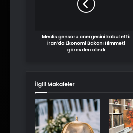
etti:
İran’da
Ekonomi
Bakanı
Himmeti
Meclis gensoru önergesini kabul etti:
görevden
alındı
İran’da Ekonomi Bakanı Himmeti
görevden alındı
İlgili Makaleler