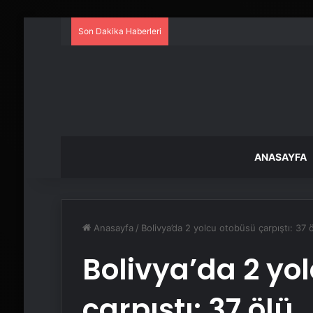
Son Dakika Haberleri
ANASAYFA
Anasayfa
/
Bolivya’da 2 yolcu otobüsü çarpıştı: 37 
Bolivya’da 2 yo
çarpıştı: 37 ölü