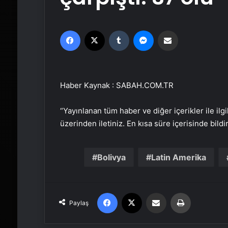
Facebook
X
Tumblr
Messenger
Email'den paylaş
Haber Kaynak : SABAH.COM.TR
“Yayınlanan tüm haber ve diğer içerikler ile ilgil
üzerinden iletiniz. En kısa süre içerisinde bildi
Bolivya
Latin Amerika
Facebook
X
Email'den paylaş
Yaz
Paylaş