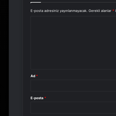
E-posta adresiniz yayınlanmayacak.
Gerekli alanlar
*
i
Y
o
r
u
m
*
Ad
*
E-posta
*