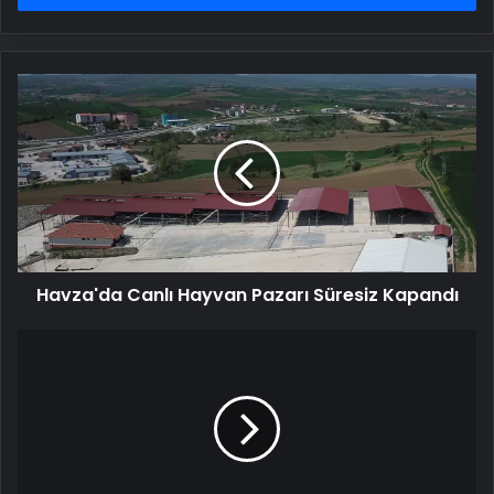
Havza'da
Canlı
Hayvan
Pazarı
Süresiz
Kapandı
Havza'da Canlı Hayvan Pazarı Süresiz Kapandı
Kayseri'de
Otomobil
Şarampole
Devrildi:
4
Yaralı