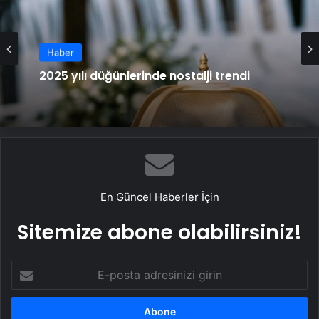
Haber
2025 yılı düğünlerinde nostalji trendi
En Güncel Haberler İçin
Sitemize abone olabilirsiniz!
E-
posta
adresinizi
girin