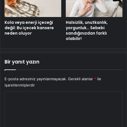
Kola veya enerji içeceği
Halsizlik, unutkanlık,
değil: Bu içecek kansere
yorgunluk… Sebebi
neden oluyor
sandığınızdan farklı
olabilir!
Bir yanıt yazın
E-posta adresiniz yayınlanmayacak.
Gerekli alanlar
*
ile
işaretlenmişlerdir
Y
o
r
u