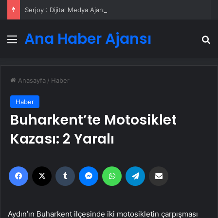
Serjoy : Dijital Medya Ajansı, Google Reklam Ajansı, SEO Ajansı ve Web Tasarım Ajansı
Ana Haber Ajansı
Menü
A
Anasayfa
/
Haber
Haber
Buharkent’te Motosiklet
Kazası: 2 Yaralı
Facebook
X
Tumblr
Messenger
WhatsApp
Telegram
Email'den paylaş
Aydın’ın Buharkent ilçesinde iki motosikletin çarpışması