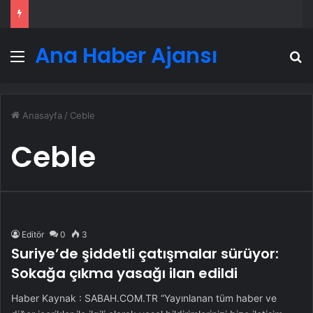
Ana Haber Ajansı
Menü
A
Anasayfa
/
Ceble
Ceble
Editör
0
3
Suriye’de şiddetli çatışmalar sürüyor:
Sokağa çıkma yasağı ilan edildi
Haber Kaynak : SABAH.COM.TR “Yayınlanan tüm haber ve