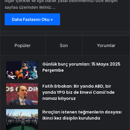
diğer içerikler ile ilgili olarak yasal bildirimlerinizi bize iletişim
sayfası üzerinden iletiniz.…
Daha Fazlasını Oku »
Popüler
Son
Yorumlar
Günlük burç yorumları: 15 Mayıs 2025
Perşembe
Fatih Erbakan: Bir yanda ABD, bir
yanda YPG biz de Emevi Camii’nde
namaz kılıyoruz
İhraçları istenen teğmenlerin dosyası
ikinci kez disiplin kurulunda