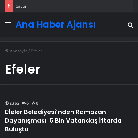
Savunma Sanayinde Güncel, Doğru ve Teknik Haberler
Ana Haber Ajansı
Menü
A
Anasayfa
/
Efeler
Efeler
Editör
0
9
Efeler Belediyesi’nden Ramazan
Dayanışması: 5 Bin Vatandaş İftarda
Buluştu