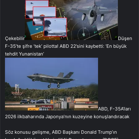
Çekebilir
Düşen
F-35’te şifre ‘tek’ pilotta! ABD 22’sini kaybetti: ‘En büyük
tehdit Yunanistan’
ABD, F-35A’ları
2026 ilkbaharında Japonya’nın kuzeyine konuşlandıracak
Söz konusu gelişme, ABD Başkanı Donald Trump’ın