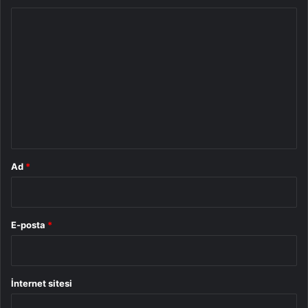
Y
o
r
u
m
*
Ad
*
E-posta
*
İnternet sitesi