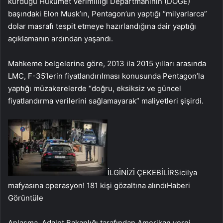
kurduğu Hükümet Verimliliği Departmanının (DOGE)
başındaki Elon Musk’ın, Pentagon’un yaptığı “milyarlarca”
dolar masrafı tespit etmeye hazırlandığına dair yaptığı
açıklamanın ardından yaşandı.
Mahkeme belgelerine göre, 2013 ila 2015 yılları arasında
LMC, F-35’lerin fiyatlandırılması konusunda Pentagon’la
yaptığı müzakerelerde “doğru, eksiksiz ve güncel
fiyatlandırma verilerini sağlamayarak” maliyetleri şişirdi.
İLGİNİZİ ÇEKEBİLİR
Sicilya
mafyasına operasyon! 181 kişi gözaltına alındı
Haberi
Görüntüle
Anlaşma, Adalet Bakanlığı tarafından Amerikan vergi