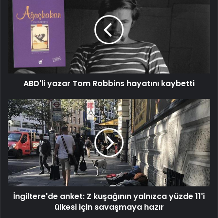
yazar
Tom
Robbins
hayatını
kaybetti
ABD'li yazar Tom Robbins hayatını kaybetti
İngiltere'de
anket:
Z
kuşağının
yalnızca
yüzde
11'i
ülkesi
için
İngiltere'de anket: Z kuşağının yalnızca yüzde 11'i
savaşmaya
hazır
ülkesi için savaşmaya hazır