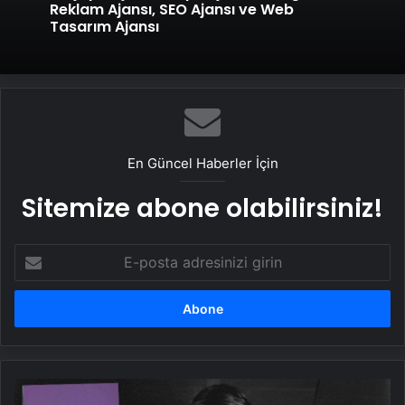
Reklam Ajansı, SEO Ajansı ve Web
Tasarım Ajansı
En Güncel Haberler İçin
Sitemize abone olabilirsiniz!
E-
posta
adresinizi
girin
ABD'li