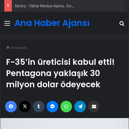
Serjoy : Dijital Medya Ajansı, Google Reklam Ajansı, SEO Ajansı ve Web Tasarım Ajansı
Ana Haber Ajansı
Menü
A
Anasayfa
F-35’in üreticisi kabul etti!
Pentagona yaklaşık 30
milyon dolar ödeyecek
Facebook
X
Tumblr
Messenger
WhatsApp
Telegram
Email'den paylaş