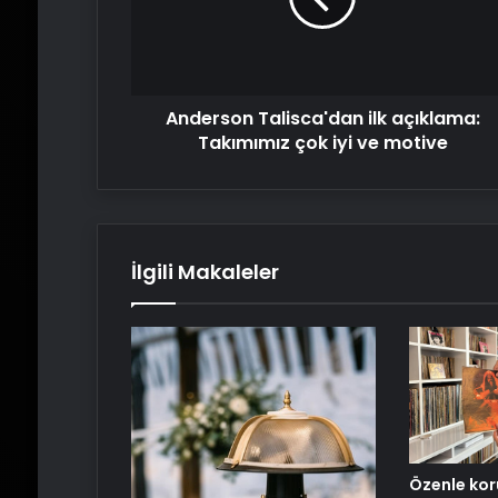
çok
iyi
ve
motive
Anderson Talisca'dan ilk açıklama:
Takımımız çok iyi ve motive
İlgili Makaleler
Özenle kor