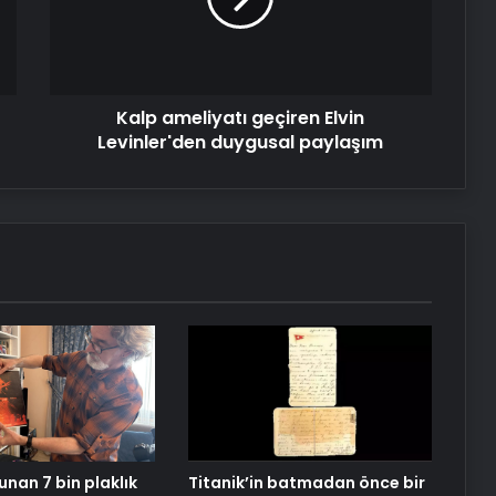
Ücret ve Kesintisiz Burs
duygusal
paylaşım
Serjoy : Dijital Medya Ajansı, Google
Reklam Ajansı, SEO Ajansı ve Web
Tasarım Ajansı
Kalp ameliyatı geçiren Elvin
Levinler'den duygusal paylaşım
UETDS Nedir ? Uetds.com İle Akıllı
Dijital Taşımacılık Yazılımı
Ankara halı yıkama fabrikası
Antibakteriyel halı yıkama
unan 7 bin plaklık
Titanik’in batmadan önce bir