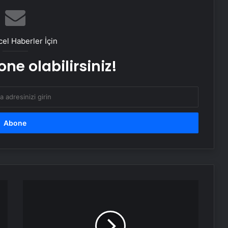
Savunma Sanayinde Güncel, Doğru
el Haberler İçin
ve Teknik Haberler
ne olabilirsiniz!
Bigo Elmas Bayi – Güvenli, Hızlı ve
Uygun Fiyatlı Elmas Satın Almanın
Yeni Adresi
Datahost İle Güvenilir Sunucu
Hizmetleri
Günlük burç yorumları: 15 Mayıs
2025 Perşembe
Kalp
ameliyatı
geçiren
Nişantaşı Üniversitesi’nden 2026 YKS
Elvin
Adaylarına Çifte Güvence: Sabit
Levinler'den