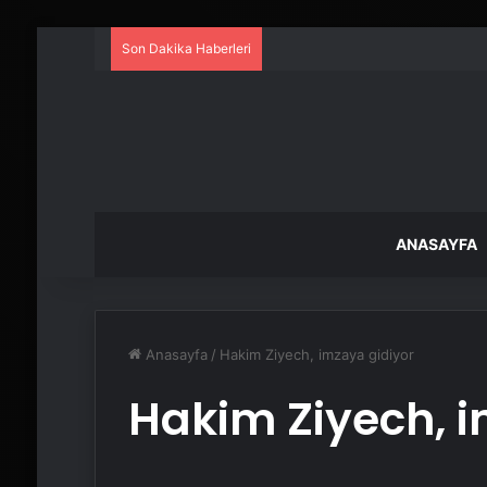
Son Dakika Haberleri
ANASAYFA
Anasayfa
/
Hakim Ziyech, imzaya gidiyor
Hakim Ziyech, i