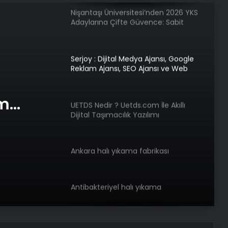
Nişantaşı Üniversitesi’nden 2026 YKS
Adaylarına Çifte Güvence: Sabit
Ücret ve Kesintisiz Burs
Serjoy : Dijital Medya Ajansı, Google
Reklam Ajansı, SEO Ajansı ve Web
Tasarım Ajansı
am
UETDS Nedir ? Uetds.com İle Akıllı
Dijital Taşımacılık Yazılımı
e Web
Ankara halı yıkama fabrikası
Antibakteriyel halı yıkama
Daisy köşe takımı