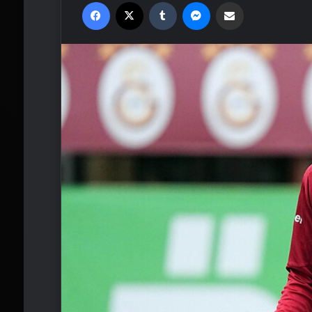
Facebook
X
Tumblr
Messenger
Email'den paylaş