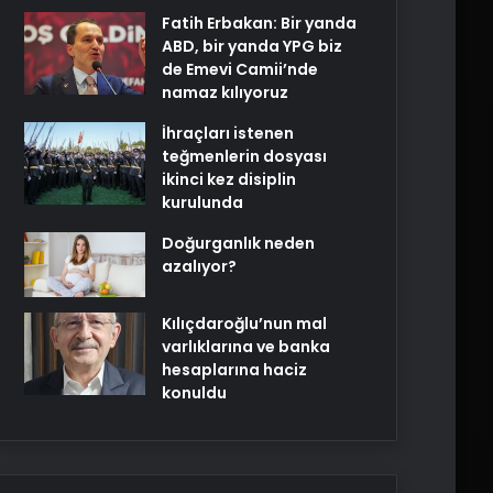
Fatih Erbakan: Bir yanda
ABD, bir yanda YPG biz
de Emevi Camii’nde
namaz kılıyoruz
İhraçları istenen
teğmenlerin dosyası
ikinci kez disiplin
kurulunda
Doğurganlık neden
azalıyor?
Kılıçdaroğlu’nun mal
varlıklarına ve banka
hesaplarına haciz
konuldu