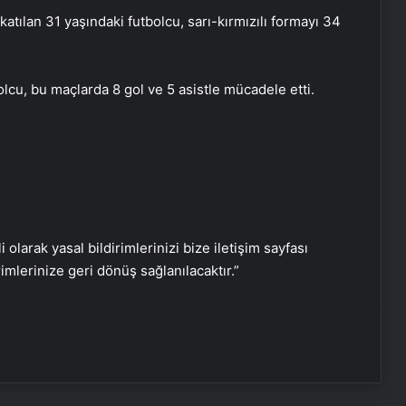
ılan 31 yaşındaki futbolcu, sarı-kırmızılı formayı 34
Daisy köşe takımı
lcu, bu maçlarda 8 gol ve 5 asistle mücadele etti.
Savunma Sanayinde Güncel, Doğru
ve Teknik Haberler
Bigo Elmas Bayi – Güvenli, Hızlı ve
Uygun Fiyatlı Elmas Satın Almanın
Yeni Adresi
i olarak yasal bildirimlerinizi bize iletişim sayfası
Datahost İle Güvenilir Sunucu
rimlerinize geri dönüş sağlanılacaktır.”
Hizmetleri
Günlük burç yorumları: 15 Mayıs
2025 Perşembe