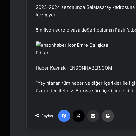
2023-2024 sezonunda Galatasaray kadrosuna kat
kez giydi.
5 milyon euro piyasa değeri bulunan Faslı futbo
Emre Çalışkan
Editor
Haber Kaynak : ENSONHABER.COM
“Yayınlanan tüm haber ve diğer içerikler ile ilgil
üzerinden iletiniz. En kısa süre içerisinde bildi
Facebook
X
Email'den paylaş
Yaz
Paylaş