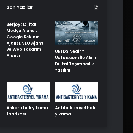
Son Yazılar
Serjoy : Dijital
Medya Ajansı,
Google Reklam
Ajansı, SEO Ajansı
ve Web Tasarım
UETDS Nedir ?
Ajansı
Uetds.com İle Akıllı
Dijital Taşımacılık
Yazılımı
Ankara halı yıkama
Antibakteriyel halı
fabrikası
yıkama