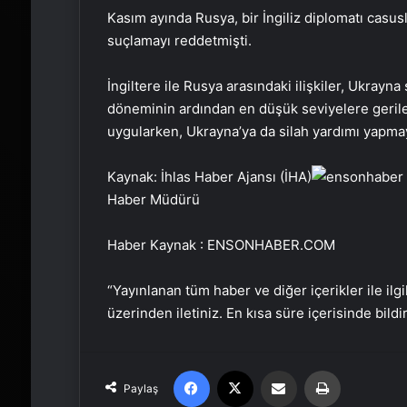
Kasım ayında Rusya, bir İngiliz diplomatı casusl
suçlamayı reddetmişti.
İngiltere ile Rusya arasındaki ilişkiler, Ukra
döneminin ardından en düşük seviyelere gerile
uygularken, Ukrayna’ya da silah yardımı yapma
Kaynak: İhlas Haber Ajansı (İHA)
Haber Müdürü
Haber Kaynak : ENSONHABER.COM
“Yayınlanan tüm haber ve diğer içerikler ile ilgil
üzerinden iletiniz. En kısa süre içerisinde bildi
Facebook
X
Email'den paylaş
Yaz
Paylaş