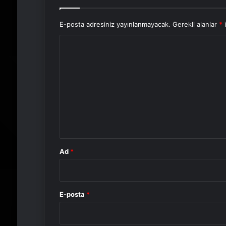
E-posta adresiniz yayınlanmayacak.
Gerekli alanlar
*
i
Y
o
r
u
m
*
Ad
*
E-posta
*