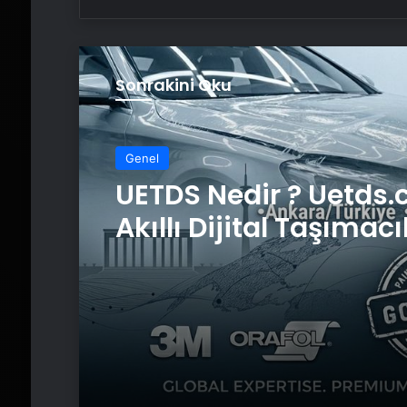
Sonrakini Oku
Genel
UETDS Nedir ? Uetds.
Akıllı Dijital Taşımacı
Yazılımı