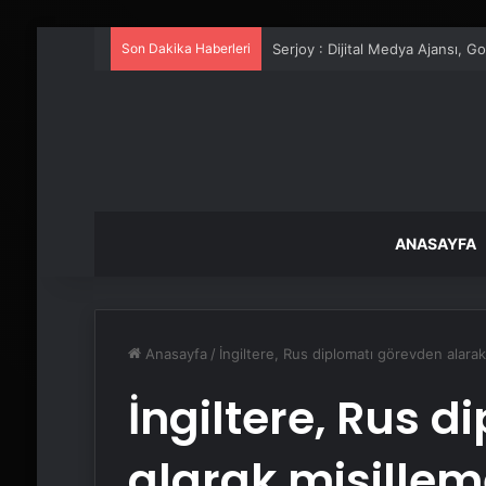
Son Dakika Haberleri
Serjoy : Dijital Medya Ajansı, 
ANASAYFA
Anasayfa
/
İngiltere, Rus diplomatı görevden alarak
İngiltere, Rus 
alarak misillem