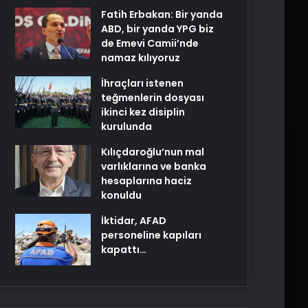
Fatih Erbakan: Bir yanda
ABD, bir yanda YPG biz
de Emevi Camii’nde
namaz kılıyoruz
İhraçları istenen
teğmenlerin dosyası
ikinci kez disiplin
kurulunda
Kılıçdaroğlu’nun mal
varlıklarına ve banka
hesaplarına haciz
konuldu
İktidar, AFAD
personeline kapıları
kapattı…