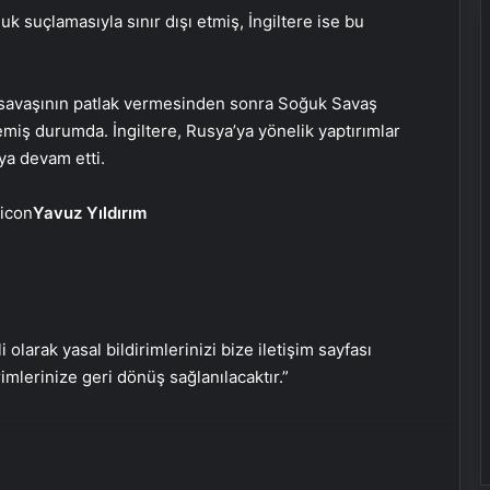
uk suçlamasıyla sınır dışı etmiş, İngiltere ise bu
Savunma Sanayinde Güncel, Doğru
ve Teknik Haberler
yna savaşının patlak vermesinden sonra Soğuk Savaş
miş durumda. İngiltere, Rusya’ya yönelik yaptırımlar
ya devam etti.
Bigo Elmas Bayi – Güvenli, Hızlı ve
Uygun Fiyatlı Elmas Satın Almanın
Yeni Adresi
Yavuz Yıldırım
Datahost İle Güvenilir Sunucu
Hizmetleri
i olarak yasal bildirimlerinizi bize iletişim sayfası
Günlük burç yorumları: 15 Mayıs
rimlerinize geri dönüş sağlanılacaktır.”
2025 Perşembe
Nişantaşı Üniversitesi’nden 2026 YKS
Adaylarına Çifte Güvence: Sabit