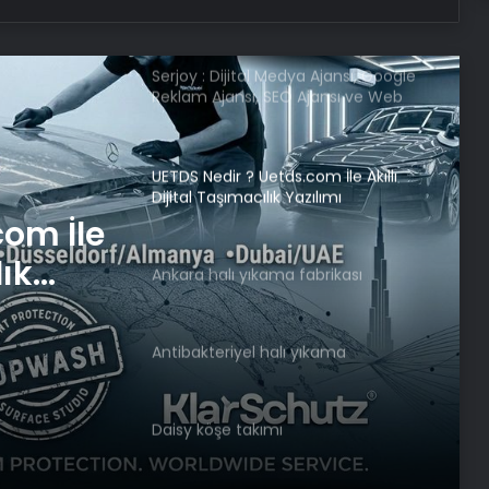
Ücret ve Kesintisiz Burs
Serjoy : Dijital Medya Ajansı, Google
Reklam Ajansı, SEO Ajansı ve Web
Tasarım Ajansı
UETDS Nedir ? Uetds.com İle Akıllı
Dijital Taşımacılık Yazılımı
com İle
lık
Ankara halı yıkama fabrikası
Antibakteriyel halı yıkama
Daisy köşe takımı