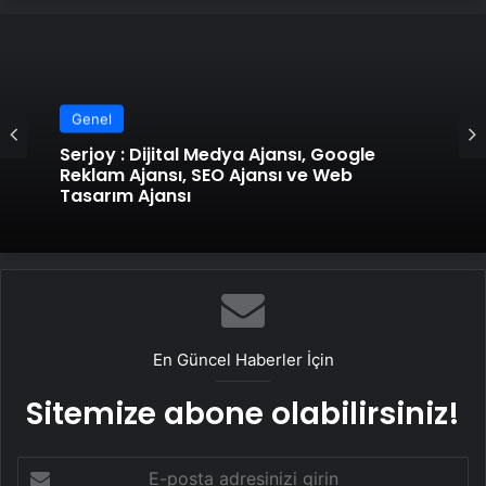
Genel
UETDS Nedir ? Uetds.com İle Akıllı Dijital
Genel
Taşımacılık Yazılımı
Serjoy : Dijital Medya Ajansı, Google
Reklam Ajansı, SEO Ajansı ve Web
Tasarım Ajansı
En Güncel Haberler İçin
Sitemize abone olabilirsiniz!
E-