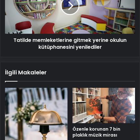
yerine
okulun
kütüphanesini
yenilediler
Tatilde memleketlerine gitmek yerine okulun
kütüphanesini yenilediler
İlgili Makaleler
Özenle korunan 7 bin
plaklık müzik mirası