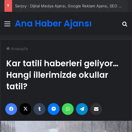
Serjoy : Dijital Medya Ajansı, Google Reklam Ajansı, SEO Ajansı ve Web Tasarım Ajansı
Ana Haber Ajansı
Menü
A
Anasayfa
Kar tatili haberleri geliyor…
Hangi illerimizde okullar
tatil?
Facebook
X
Tumblr
Messenger
WhatsApp
Telegram
Email'den paylaş