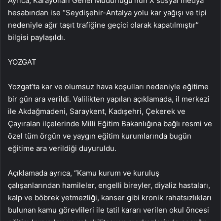
Ayrıca, Karayolları Genel Müdürlüğü’nün X sosyal medya
hesabından ise “Seydişehir-Antalya yolu kar yağışı ve tipi
nedeniyle ağır taşıt trafiğine geçici olarak kapatılmıştır”
bilgisi paylaşıldı.
YOZGAT
Yozgat’ta kar ve olumsuz hava koşulları nedeniyle eğitime
bir gün ara verildi. Valilikten yapılan açıklamada, il merkezi
ile Akdağmadeni, Saraykent, Kadışehri, Çekerek ve
Çayıralan ilçelerinde Milli Eğitim Bakanlığına bağlı resmi ve
özel tüm örgün ve yaygın eğitim kurumlarında bugün
eğitime ara verildiği duyuruldu.
Açıklamada ayrıca, “Kamu kurum ve kuruluş
çalışanlarından hamileler, engelli bireyler, diyaliz hastaları,
kalp ve böbrek yetmezliği, kanser gibi kronik rahatsızlıkları
bulunan kamu görevlileri ile tatil kararı verilen okul öncesi