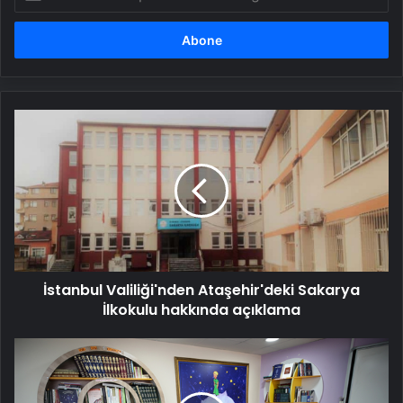
posta
adresinizi
girin
İstanbul
Valiliği'nden
Ataşehir'deki
Sakarya
İlkokulu
hakkında
açıklama
İstanbul Valiliği'nden Ataşehir'deki Sakarya
İlkokulu hakkında açıklama
Tatilde
memleketlerine
gitmek