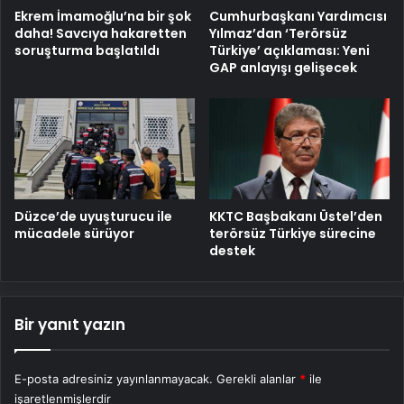
Ekrem İmamoğlu’na bir şok
Cumhurbaşkanı Yardımcısı
daha! Savcıya hakaretten
Yılmaz’dan ‘Terörsüz
soruşturma başlatıldı
Türkiye’ açıklaması: Yeni
GAP anlayışı gelişecek
Düzce’de uyuşturucu ile
KKTC Başbakanı Üstel’den
mücadele sürüyor
terörsüz Türkiye sürecine
destek
Bir yanıt yazın
E-posta adresiniz yayınlanmayacak.
Gerekli alanlar
*
ile
işaretlenmişlerdir