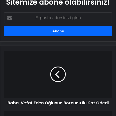
Sitemize abone olabilirsiniz!
E-
posta
adresinizi
girin
Baba,
Vefat
Eden
Oğlunun
Borcunu
İki
Kat
Ödedi
Baba, Vefat Eden Oğlunun Borcunu İki Kat Ödedi
iPhone’daki