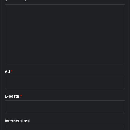
Y
o
r
u
m
*
Ad
*
E-posta
*
İnternet sitesi