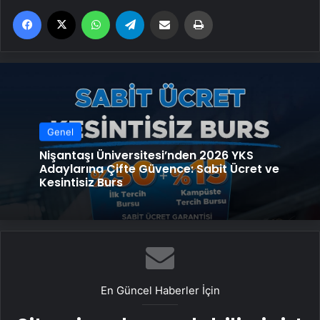
Facebook
X
WhatsApp
Telegram
Email'den paylaş
Yaz
Genel
Nişantaşı Üniversitesi’nden 2026 YKS
Adaylarına Çifte Güvence: Sabit Ücret ve
Kesintisiz Burs
En Güncel Haberler İçin