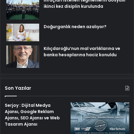
İhraçları istenen teğmenlerin dosyası
ikinci kez disiplin kurulunda
Doğurganlık neden azalıyor?
Kılıçdaroğlu’nun mal varlıklarına ve
banka hesaplarına haciz konuldu
Son Yazılar
Serjoy : Dijital Medya
Ajansı, Google Reklam
Ajansı, SEO Ajansı ve Web
Tasarım Ajansı