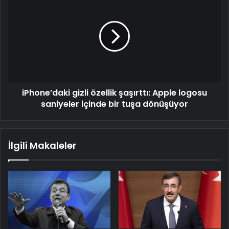
gizli
özellik
şaşırttı:
Apple
logosu
saniyeler
içinde
bir
iPhone’daki gizli özellik şaşırttı: Apple logosu
tuşa
dönüşüyor
saniyeler içinde bir tuşa dönüşüyor
İlgili Makaleler