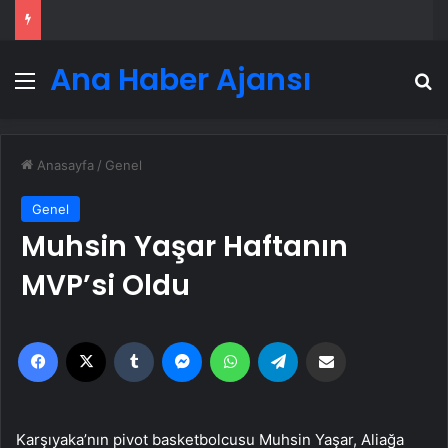
Ana Haber Ajansı
Menü
A
Anasayfa
/
Genel
Genel
Muhsin Yaşar Haftanın
MVP’si Oldu
Facebook
X
Tumblr
Messenger
WhatsApp
Telegram
Email'den paylaş
Karşıyaka’nın pivot basketbolcusu Muhsin Yaşar, Aliağa