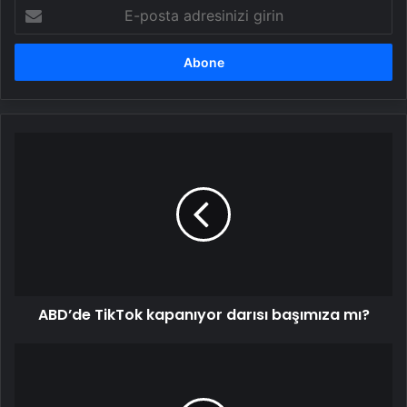
E-
posta
adresinizi
girin
ABD’de
TikTok
kapanıyor
darısı
başımıza
mı?
ABD’de TikTok kapanıyor darısı başımıza mı?
Kurutulmuş
meyvelerin
hayatımızdaki