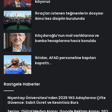
kılıyoruz
İhraçları istenen teğmenlerin dosyası
ikinci kez disiplin kurulunda
Kılıçdaroğlu’nun mal varlıklarına ve
banka hesaplarına haciz konuldu
İktidar, AFAD personeline kapıları
kapattı…
Rastgele Haberler
Nişantaşı Üniversitesi’nden 2026 YKS Adaylarına Çifte
Güvence: Sabit Ücret ve Kesintisiz Burs
Serjoy : Dijital Medya Ajansı, Google Reklam Ajansı, SEO