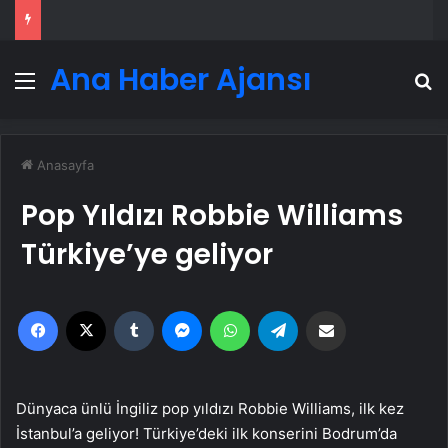
Ana Haber Ajansı
Menü
A
Anasayfa
Pop Yıldızı Robbie Williams
Türkiye’ye geliyor
Facebook
X
Tumblr
Messenger
WhatsApp
Telegram
Email'den paylaş
Dünyaca ünlü İngiliz pop yıldızı Robbie Williams, ilk kez
İstanbul’a geliyor! Türkiye’deki ilk konserini Bodrum’da