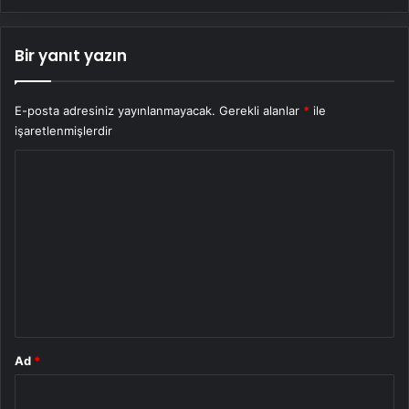
Bir yanıt yazın
E-posta adresiniz yayınlanmayacak.
Gerekli alanlar
*
ile
işaretlenmişlerdir
Y
o
r
u
m
*
Ad
*