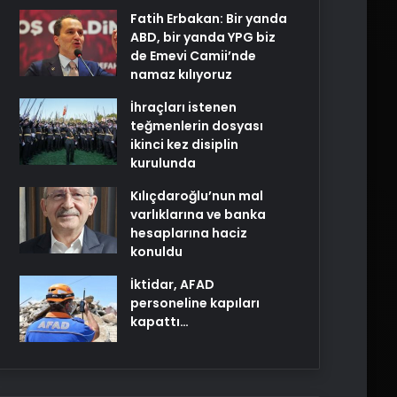
Fatih Erbakan: Bir yanda
ABD, bir yanda YPG biz
de Emevi Camii’nde
namaz kılıyoruz
İhraçları istenen
teğmenlerin dosyası
ikinci kez disiplin
kurulunda
Kılıçdaroğlu’nun mal
varlıklarına ve banka
hesaplarına haciz
konuldu
İktidar, AFAD
personeline kapıları
kapattı…