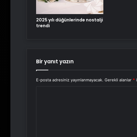
2025 yılı düğünlerinde nostalji
trendi
Bir yanıt yazın
E-posta adresiniz yayınlanmayacak.
Gerekli alanlar
*
i
Y
o
r
u
m
*