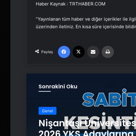
Haber Kaynak : TRTHABER.COM
“Yayınlanan tüm haber ve diğer içerikler ile ilgil
üzerinden iletiniz. En kısa süre içerisinde bildi
Facebook
X
Email'den paylaş
Yaz
Paylaş
Sonrakini Oku
Genel
Nişantaşı Üniversite
2026 YKS Adaylarına 