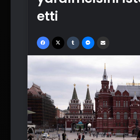
etti
Facebook
X
Tumblr
Messenger
Email'den paylaş