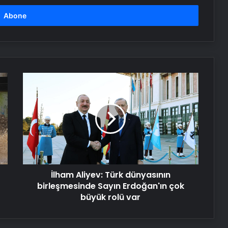
İlham
Aliyev:
Türk
dünyasının
birleşmesinde
Sayın
Erdoğan'ın
çok
büyük
İlham Aliyev: Türk dünyasının
rolü
var
birleşmesinde Sayın Erdoğan'ın çok
büyük rolü var