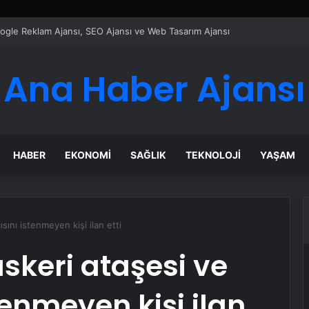
Google Reklam Ajansı, SEO Ajansı ve Web Tasarım Ajansı
Ana Haber Ajansı
HABER
EKONOMI
SAĞLIK
TEKNOLOJI
YAŞAM
ını istenmeyen kişi ilan etti
keri ataşesi ve
tenmeyen kişi ilan