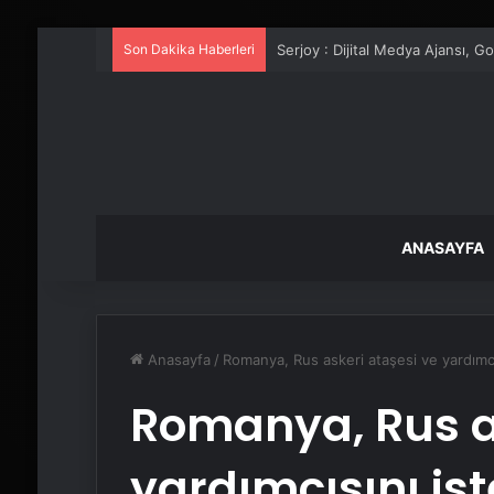
Son Dakika Haberleri
Serjoy : Dijital Medya Ajansı, 
ANASAYFA
Anasayfa
/
Romanya, Rus askeri ataşesi ve yardımcıs
Romanya, Rus as
yardımcısını is