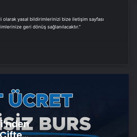
Nişantaşı Üniversitesi’nden 2026 YKS
i olarak yasal bildirimlerinizi bize iletişim sayfası
Adaylarına Çifte Güvence: Sabit
rimlerinize geri dönüş sağlanılacaktır.”
Ücret ve Kesintisiz Burs
Serjoy : Dijital Medya Ajansı, Google
Reklam Ajansı, SEO Ajansı ve Web
Tasarım Ajansı
UETDS Nedir ? Uetds.com İle Akıllı
Dijital Taşımacılık Yazılımı
Ankara halı yıkama fabrikası
Antibakteriyel halı yıkama
si’nden
Çifte