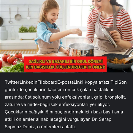
Twitter
Linkedin
Flipboard
E-posta
Linki Kopyala
Yazı Tipi
Son
günlerde çocukların kapısını en çok çalan hastalıklar
arasında; üst solunum yolu enfeksiyonları, grip, bronşiolit,
zatürre ve mide-bağırsak enfeksiyonları yer alıyor.
Çocukların bağışıklığını güçlendirmek için bazı basit ama
etkili önlemler alınabileceğini vurgulayan Dr. Serap
Sapmaz Deniz, o önlemleri anlattı.