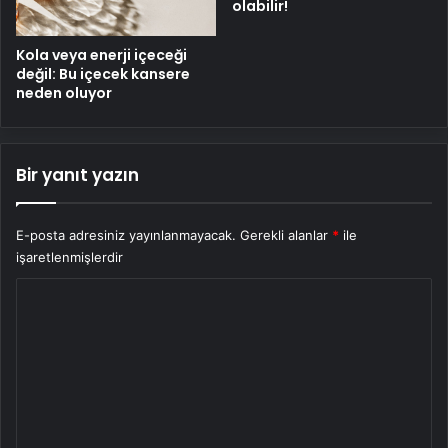
olabilir!
Kola veya enerji içeceği
değil: Bu içecek kansere
neden oluyor
Bir yanıt yazın
E-posta adresiniz yayınlanmayacak.
Gerekli alanlar
*
ile
işaretlenmişlerdir
Y
o
r
u
m
*