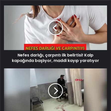
Nefes
darlığı,
çarpıntı
ilk
belirtisi!
Kalp
kapağında
başlıyor,
maddi
Nefes darlığı, çarpıntı ilk belirtisi! Kalp
kayıp
yaratıyor
kapağında başlıyor, maddi kayıp yaratıyor
Şanlıurfa'da
bıçaklı
kavga!
Acil
servis
savaş
alanına
döndü