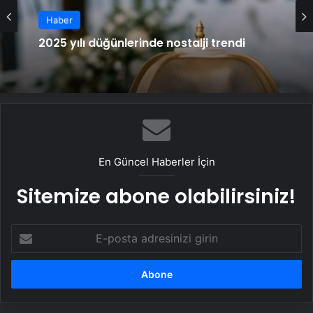
Haber
Haber
2025 yılı düğünlerinde nostalji trendi
Ayçiçek, tereyağı veya zeytinyağı değil:
Uzmanlara göre en sağlıklı yağ buymuş
En Güncel Haberler İçin
Sitemize abone olabilirsiniz!
E-
posta
adresinizi
girin