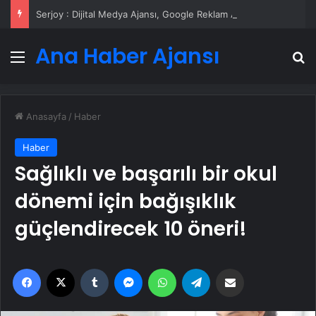
Serjoy : Dijital Medya Ajansı, Google Reklam Ajansı, SEO Ajansı ve Web Tasarım Ajansı
Ana Haber Ajansı
Menü
A
Anasayfa
/
Haber
Haber
Sağlıklı ve başarılı bir okul
dönemi için bağışıklık
güçlendirecek 10 öneri!
Facebook
X
Tumblr
Messenger
WhatsApp
Telegram
Email'den paylaş