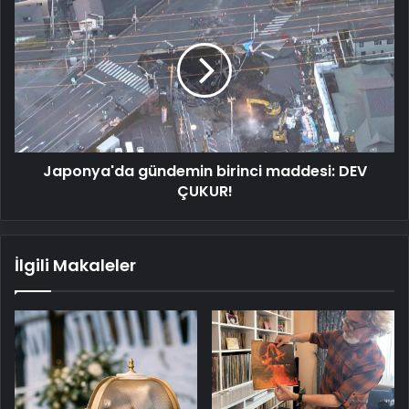
gündemin
birinci
maddesi:
DEV
ÇUKUR!
Japonya'da gündemin birinci maddesi: DEV
ÇUKUR!
İlgili Makaleler