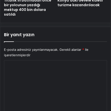
Titanik’in batmadan önce
Konya’daki Gevele Kalesi
bir yolcunun yazdığı
turizme kazandırılacak
mektup 400 bin dolara
satıldı
Bir yanıt yazın
E-posta adresiniz yayınlanmayacak.
Gerekli alanlar
*
ile
işaretlenmişlerdir
Y
o
r
u
m
*