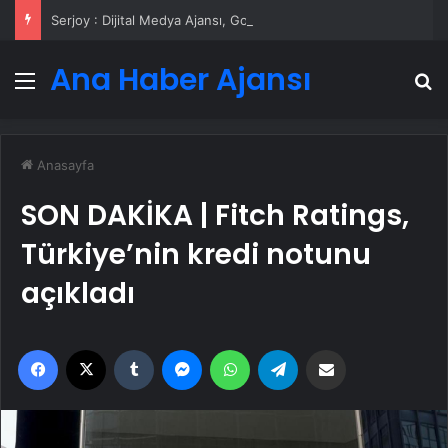
Serjoy : Dijital Medya Ajansı, Google Reklam Ajansı, SEO Ajansı ve Web Tasarım Ajansı
Ana Haber Ajansı
Menü
A
Anasayfa
SON DAKİKA | Fitch Ratings,
Türkiye’nin kredi notunu
açıkladı
Facebook
X
Tumblr
Messenger
WhatsApp
Telegram
Email'den paylaş