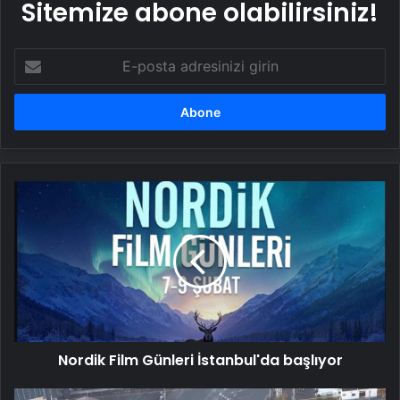
Sitemize abone olabilirsiniz!
E-
posta
adresinizi
girin
Nordik
Film
Günleri
İstanbul'da
başlıyor
Nordik Film Günleri İstanbul'da başlıyor
Japonya'da