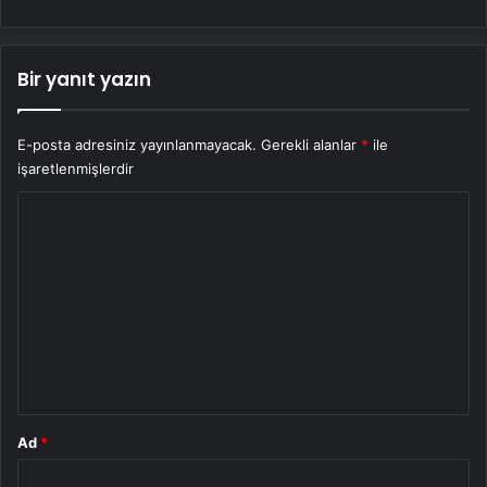
Bir yanıt yazın
E-posta adresiniz yayınlanmayacak.
Gerekli alanlar
*
ile
işaretlenmişlerdir
Y
o
r
u
m
*
Ad
*