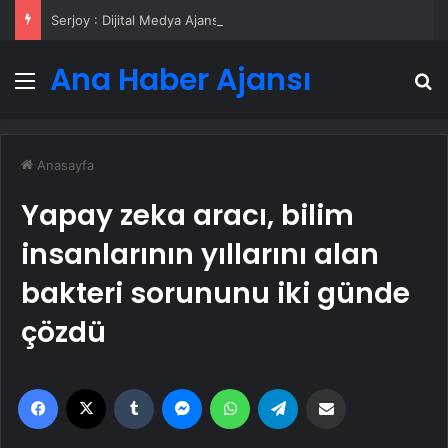
Serjoy : Dijital Medya Ajansı, Google Reklam Ajansı, SEO Ajansı ve Web Tasarım Ajansı
Ana Haber Ajansı
Menü
A
Anasayfa
Yapay zeka aracı, bilim
insanlarının yıllarını alan
bakteri sorununu iki günde
çözdü
Facebook
X
Tumblr
Messenger
WhatsApp
Telegram
Email'den paylaş