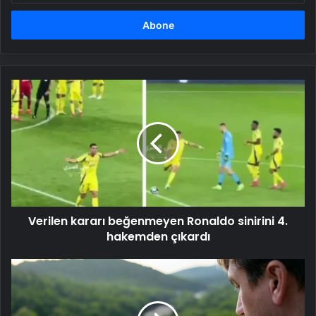
adresinizi
girin
Verilen
kararı
beğenmeyen
Ronaldo
sinirini
4.
hakemden
çıkardı
Verilen kararı beğenmeyen Ronaldo sinirini 4.
hakemden çıkardı
Yapay
zekanın
çevreye
zararı