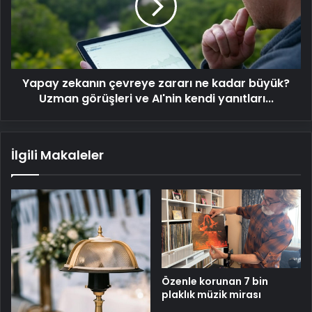
ne
kadar
büyük?
Uzman
görüşleri
Yapay zekanın çevreye zararı ne kadar büyük?
ve
AI'nin
Uzman görüşleri ve AI'nin kendi yanıtları...
kendi
yanıtları...
İlgili Makaleler
Özenle korunan 7 bin
plaklık müzik mirası