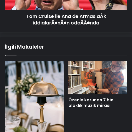
iddialarÄ±nÄ±n
odaÄÄ±nda
Tom Cruise ile Ana de Armas aÅk
iddialarÄ±nÄ±n odaÄÄ±nda
İlgili Makaleler
Özenle korunan 7 bin
plaklık müzik mirası