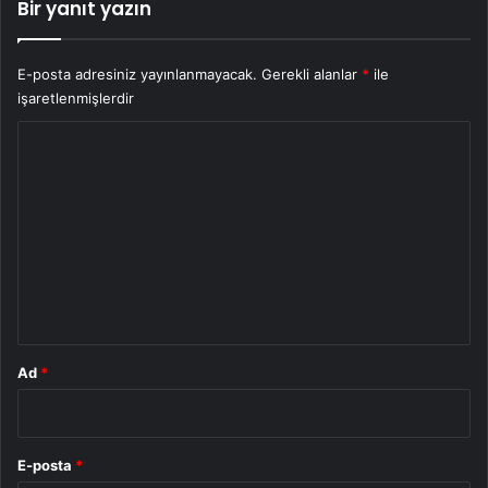
Bir yanıt yazın
E-posta adresiniz yayınlanmayacak.
Gerekli alanlar
*
ile
işaretlenmişlerdir
Y
o
r
u
m
*
Ad
*
E-posta
*