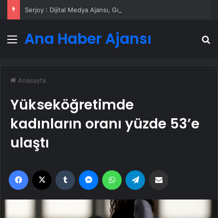
Serjoy : Dijital Medya Ajansı, Google Reklam Ajansı, SEO Ajansı ve Web Tasarım Ajansı
Ana Haber Ajansı
Menü
A
Anasayfa
Yükseköğretimde
kadınların oranı yüzde 53’e
ulaştı
Facebook
X
Tumblr
Messenger
WhatsApp
Telegram
Email'den paylaş