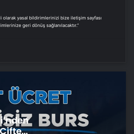
Nişantaşı Üniversitesi’nden 2026 YKS
i olarak yasal bildirimlerinizi bize iletişim sayfası
Adaylarına Çifte Güvence: Sabit
rimlerinize geri dönüş sağlanılacaktır.”
Ücret ve Kesintisiz Burs
Serjoy : Dijital Medya Ajansı, Google
Reklam Ajansı, SEO Ajansı ve Web
Tasarım Ajansı
UETDS Nedir ? Uetds.com İle Akıllı
Dijital Taşımacılık Yazılımı
Ankara halı yıkama fabrikası
Antibakteriyel halı yıkama
si’nden
Çifte