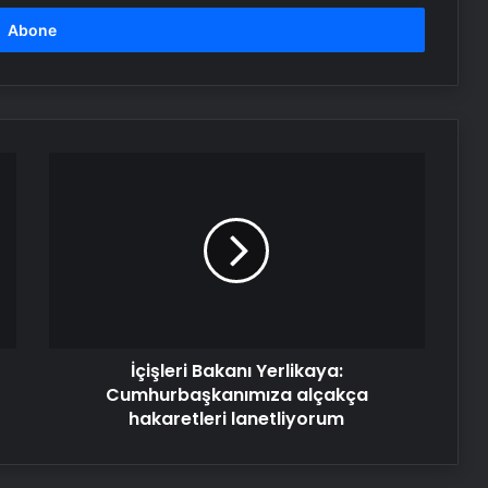
İçişleri
Bakanı
Yerlikaya:
Cumhurbaşkanımıza
alçakça
hakaretleri
lanetliyorum
İçişleri Bakanı Yerlikaya:
Cumhurbaşkanımıza alçakça
hakaretleri lanetliyorum