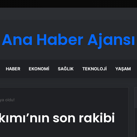
Ana Haber Ajansı
HABER
EKONOMI
SAĞLIK
TEKNOLOJI
YAŞAM
nya oldu!
akımı’nın son rakibi