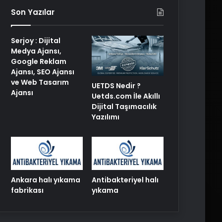
Son Yazılar
Serjoy : Dijital
Medya Ajansı,
Google Reklam
Ajansı, SEO Ajansı
ve Web Tasarım
UETDS Nedir ?
Ajansı
Uetds.com İle Akıllı
Dijital Taşımacılık
Yazılımı
Ankara halı yıkama
Antibakteriyel halı
fabrikası
yıkama