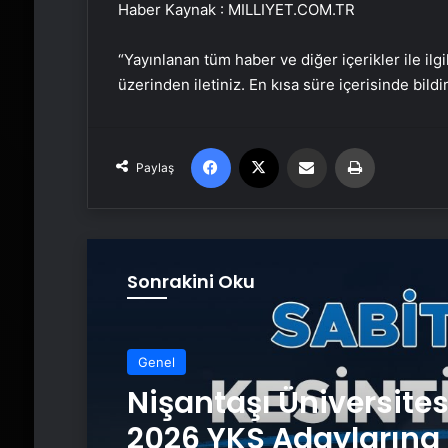
Haber Kaynak : MILLIYET.COM.TR
“Yayınlanan tüm haber ve diğer içerikler ile ilgil
üzerinden iletiniz. En kısa süre içerisinde bildi
Facebook
X
Email'den paylaş
Yaz
Paylaş
Sonrakini Oku
Genel
Nişantaşı Üniversite
2026 YKS Adaylarına 