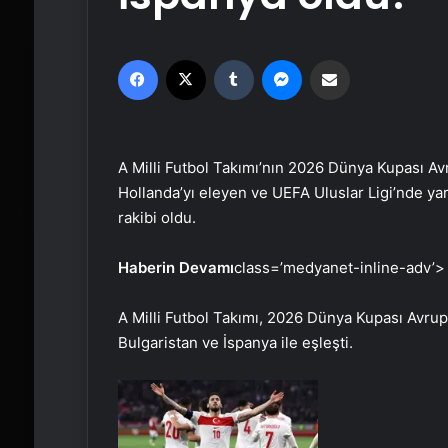
Facebook
X
Tumblr
Messenger
Email'den paylaş
A Milli Futbol Takımı’nın 2026 Dünya Kupası Avr
Hollanda’yı eleyen ve UEFA Uluslar Ligi’nde yarı
rakibi oldu.
Haberin Devamı
class=’medyanet-inline-adv’>
A Milli Futbol Takımı, 2026 Dünya Kupası Avru
Bulgaristan ve İspanya ile eşleşti.