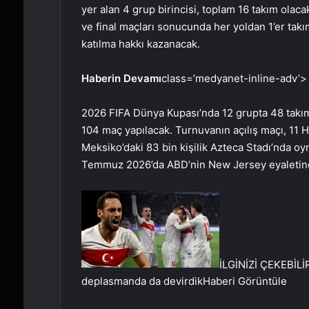
yer alan 4 grup birincisi, toplam 16 takım olacak
ve final maçları sonucunda her yoldan 1’er tak
katılma hakkı kazanacak.
Haberin Devamı
class=’medyanet-inline-adv’>
2026 FIFA Dünya Kupası’nda 12 grupta 48 tak
104 maç yapılacak. Turnuvanın açılış maçı, 11 
Meksiko’daki 83 bin kişilik Azteca Stadı’nda o
Temmuz 2026’da ABD’nin New Jersey eyaletinde
İLGİNİZİ ÇEKEBİLİ
deplasmanda da devirdik
Haberi Görüntüle