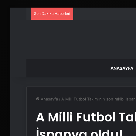
Son Dakika Haberleri
ANASAYFA
Anasayfa
/
A Milli Futbol Takımı’nın son rakibi İspa
A Milli Futbol T
İspanya oldu!