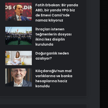
Fatih Erbakan: Bir yanda
ABD, bir yanda YPG biz
de Emevi Camii’nde
namaz kılıyoruz
İhraçları istenen
teğmenlerin dosyası
ikinci kez disiplin
kurulunda
Doğurganlık neden
azalıyor?
Kılıçdaroğlu’nun mal
varlıklarına ve banka
hesaplarına haciz
konuldu