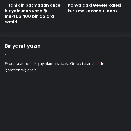
Titanik’in batmadan önce
Konya’daki Gevele Kalesi
bir yolcunun yazdığı
turizme kazandırılacak
mektup 400 bin dolara
satıldı
Bir yanıt yazın
E-posta adresiniz yayınlanmayacak.
Gerekli alanlar
*
ile
işaretlenmişlerdir
Y
o
r
u
m
*