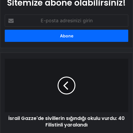
Sitemize abone olabilirsiniz!
E-
posta
adresinizi
girin
İsrail
Gazze'de
sivillerin
sığındığı
okulu
vurdu:
40
Filistinli
yaralandı
İsrail Gazze'de sivillerin sığındığı okulu vurdu: 40
Filistinli yaralandı