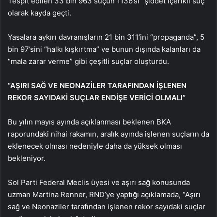
Tespit edilen 33 bin 963 suçun 1136’sı “şiddet içerikli suç”
olarak kayda geçti.
Yasalara aykırı davranışların 21 bin 311’ini “propaganda”, 5
bin 97’sini “halkı kışkırtma” ve bunun dışında kalanları da
“mala zarar verme” gibi çeşitli suçlar oluşturdu.
“AŞIRI SAĞ VE NEONAZİLER TARAFINDAN İŞLENEN
REKOR SAYIDAKİ SUÇLAR ENDİŞE VERİCİ OLMALI”
Bu yılın mayıs ayında açıklanması beklenen BKA
raporundaki nihai rakamın, aralık ayında işlenen suçların da
eklenecek olması nedeniyle daha da yüksek olması
bekleniyor.
Sol Parti Federal Meclis üyesi ve aşırı sağ konusunda
uzman Martina Renner, RND’ye yaptığı açıklamada, “Aşırı
sağ ve Neonaziler tarafından işlenen rekor sayıdaki suçlar