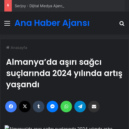
Serjoy : Dijital Medya Ajansı, Google Reklam Ajansı, SEO Ajansı ve Web Tasarım Ajansı
Ana Haber Ajansı
Menü
A
Anasayfa
Almanya’da aşırı sağcı
suçlarında 2024 yılında artış
yaşandı
Facebook
X
Tumblr
Messenger
WhatsApp
Telegram
Email'den paylaş