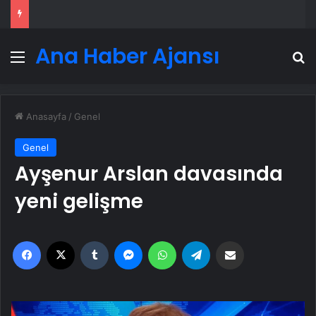
Ana Haber Ajansı
Menü
A
Anasayfa
/
Genel
Genel
Ayşenur Arslan davasında
yeni gelişme
Facebook
X
Tumblr
Messenger
WhatsApp
Telegram
Email'den paylaş