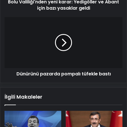
Bolu Valiliği'nden yeni karar: Yedigöller ve Abant
yasaklar
geldi
için bazı yasaklar geldi
Dünürünü
pazarda
pompalı
tüfekle
bastı
Dünürünü pazarda pompalı tüfekle bastı
İlgili Makaleler