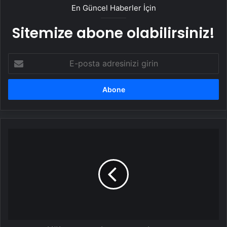
En Güncel Haberler İçin
Sitemize abone olabilirsiniz!
E-
posta
adresinizi
girin
Bolu
Valiliği'nden
yeni
karar:
Yedigöller
ve
Abant
için
bazı