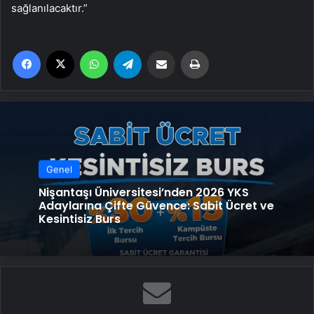
sağlanılacaktır.”
Facebook
X
WhatsApp
Telegram
Email'den paylaş
Yaz
Genel
Nişantaşı Üniversitesi’nden 2026 YKS
Adaylarına Çifte Güvence: Sabit Ücret ve
Kesintisiz Burs