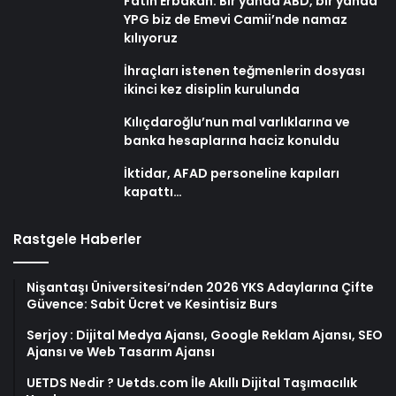
Fatih Erbakan: Bir yanda ABD, bir yanda
YPG biz de Emevi Camii’nde namaz
kılıyoruz
İhraçları istenen teğmenlerin dosyası
ikinci kez disiplin kurulunda
Kılıçdaroğlu’nun mal varlıklarına ve
banka hesaplarına haciz konuldu
İktidar, AFAD personeline kapıları
kapattı…
Rastgele Haberler
Nişantaşı Üniversitesi’nden 2026 YKS Adaylarına Çifte
Güvence: Sabit Ücret ve Kesintisiz Burs
Serjoy : Dijital Medya Ajansı, Google Reklam Ajansı, SEO
Ajansı ve Web Tasarım Ajansı
UETDS Nedir ? Uetds.com İle Akıllı Dijital Taşımacılık