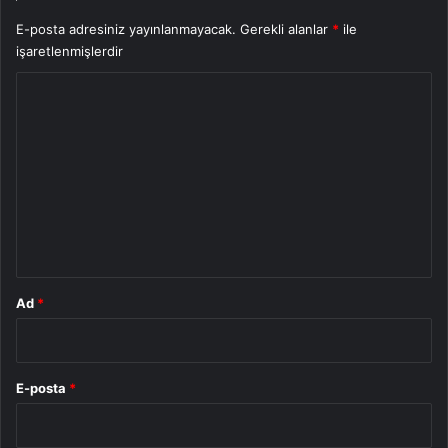
E-posta adresiniz yayınlanmayacak.
Gerekli alanlar
*
ile
işaretlenmişlerdir
Y
o
r
u
m
*
Ad
*
E-posta
*