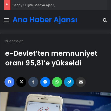
Serjoy : Dijital Medya Ajansı, Google Reklam Ajansı, SEO Ajansı ve Web Tasarım Ajansı
Ana Haber Ajansı
Menü
A
Anasayfa
e-Devlet’ten memnuniyet
oranı 95,81’e yükseldi
Facebook
X
Tumblr
Messenger
WhatsApp
Telegram
Email'den paylaş