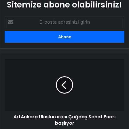
Sitemize abone olabilirsiniz!
E-
posta
adresinizi
girin
ArtAnkara
Uluslararası
Çağdaş
Sanat
Fuarı
başlıyor
ArtAnkara Uluslararası Çağdaş Sanat Fuarı
başlıyor