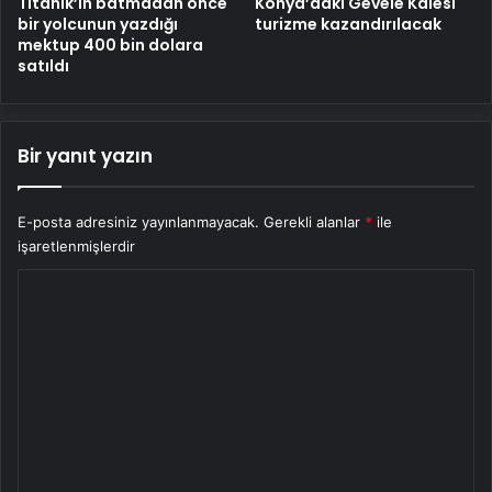
Titanik’in batmadan önce
Konya’daki Gevele Kalesi
bir yolcunun yazdığı
turizme kazandırılacak
mektup 400 bin dolara
satıldı
Bir yanıt yazın
E-posta adresiniz yayınlanmayacak.
Gerekli alanlar
*
ile
işaretlenmişlerdir
Y
o
r
u
m
*