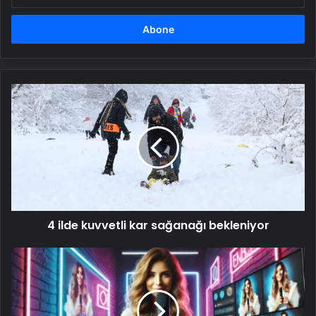
adresinizi
girin
4
ilde
kuvvetli
kar
sağanağı
bekleniyor
4 ilde kuvvetli kar sağanağı bekleniyor
Youtube
Sayınızı
Artıracak
12
Kritik