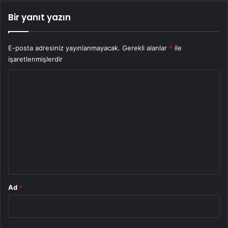
Bir yanıt yazın
E-posta adresiniz yayınlanmayacak.
Gerekli alanlar
*
ile
işaretlenmişlerdir
Y
o
r
u
m
*
Ad
*