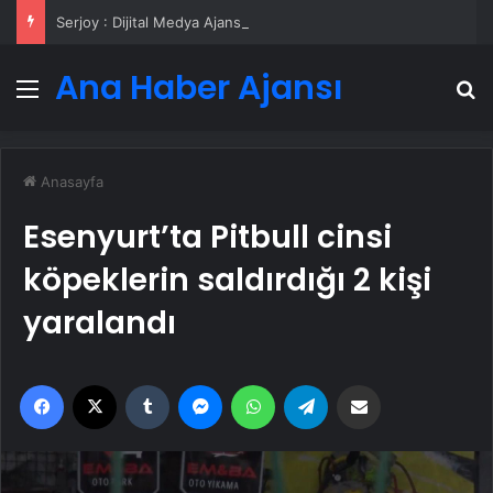
Serjoy : Dijital Medya Ajansı, Google Reklam Ajansı, SEO Ajansı ve Web Tasarım Ajansı
Ana Haber Ajansı
Menü
A
Anasayfa
Esenyurt’ta Pitbull cinsi
köpeklerin saldırdığı 2 kişi
yaralandı
Facebook
X
Tumblr
Messenger
WhatsApp
Telegram
Email'den paylaş