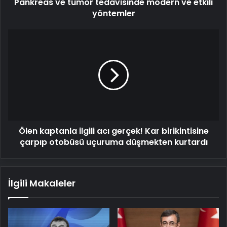
Pankreas ve tümör tedavisinde modern ve etkili
yöntemler
Ölen
kaptanla
ilgili
acı
gerçek!
Kar
birikintisine
çarpıp
otobüsü
Ölen kaptanla ilgili acı gerçek! Kar birikintisine
uçuruma
düşmekten
çarpıp otobüsü uçuruma düşmekten kurtardı
kurtardı
İlgili Makaleler