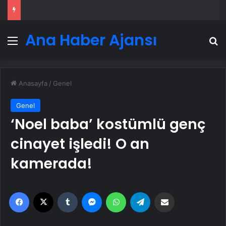
Ana Haber Ajansı
Menü
A
Anasayfa
/
Genel
Genel
‘Noel baba’ kostümlü genç
cinayet işledi! O an
kamerada!
Facebook
X
Tumblr
Messenger
WhatsApp
Telegram
Email'den paylaş