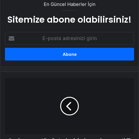
En Güncel Haberler İçin
Sitemize abone olabilirsiniz!
E-
posta
adresinizi
girin
Pankreas
ve
tümör
tedavisinde
modern
ve
etkili
yöntemler