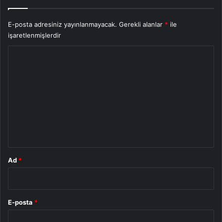
E-posta adresiniz yayınlanmayacak.
Gerekli alanlar
*
ile
işaretlenmişlerdir
Y
o
r
u
m
*
Ad
*
E-posta
*