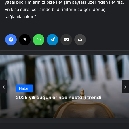
yasal bildirimlerinizi bize iletişim sayfası üzerinden iletiniz.
En kısa süre içerisinde bildirimlerinize geri dönüş
sağlanılacaktır.”
Facebook
X
WhatsApp
Telegram
Email'den paylaş
Yaz
Haber
Haber
2025 yılı düğünlerinde nostalji trendi