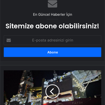
Ayçiçek, tereyağı veya zeytinyağı değil:
Uzmanlara göre en sağlıklı yağ buymuş
En Güncel Haberler İçin
Sitemize abone olabilirsiniz!
E-
posta
adresinizi
girin
Bakan
Bayraktar:
Karadeniz'deki
doğal
gaz
üretimini
9