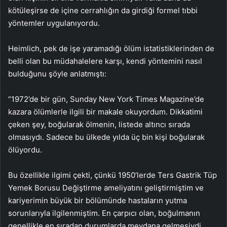
kötüleşirse de içine cerrahlığın da girdiği formel tıbbi
yöntemler uygulanıyordu.
Heimlich, pek de işe yaramadığı ölüm istatistiklerinden de
belli olan bu müdahalelere karşı, kendi yöntemini nasıl
bulduğunu şöyle anlatmıştı:
“1972’de bir gün, Sunday New York Times Magazine’de
kazara ölümlerle ilgili bir makale okuyordum. Dikkatimi
çeken şey, boğularak ölmenin, listede altıncı sırada
olmasıydı. Sadece bu ülkede yılda üç bin kişi boğularak
ölüyordu.
Bu özellikle ilgimi çekti, çünkü 1950’lerde Ters Gastrik Tüp
Yemek Borusu Değiştirme ameliyatını geliştirmiştim ve
kariyerimin büyük bir bölümünde hastaların yutma
sorunlarıyla ilgilenmiştim. En çarpıcı olan, boğulmanın
genellikle en sıradan durumlarda meydana gelmesiydi.