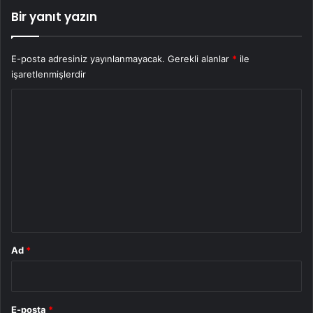
Bir yanıt yazın
E-posta adresiniz yayınlanmayacak.
Gerekli alanlar
*
ile
işaretlenmişlerdir
Y
o
r
u
m
*
Ad
*
E-posta
*