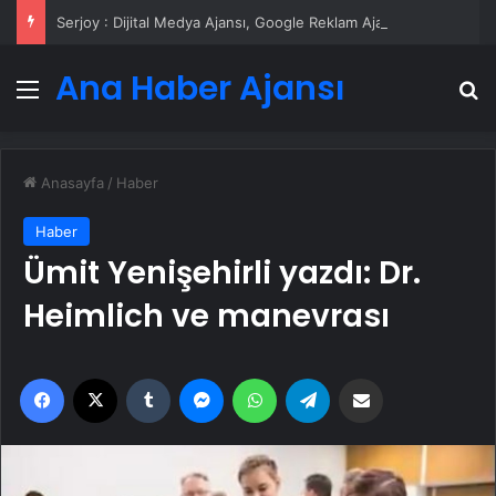
Serjoy : Dijital Medya Ajansı, Google Reklam Ajansı, SEO Ajansı ve Web Tasarım Ajansı
Ana Haber Ajansı
Menü
A
Anasayfa
/
Haber
Haber
Ümit Yenişehirli yazdı: Dr.
Heimlich ve manevrası
Facebook
X
Tumblr
Messenger
WhatsApp
Telegram
Email'den paylaş