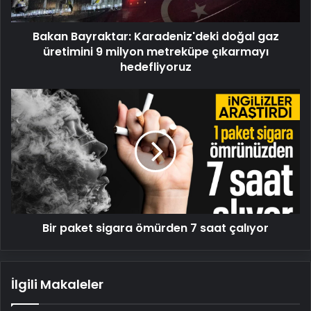
milyon
metreküpe
Bakan Bayraktar: Karadeniz'deki doğal gaz
çıkarmayı
hedefliyoruz
üretimini 9 milyon metreküpe çıkarmayı
hedefliyoruz
Bir
paket
sigara
ömürden
7
saat
çalıyor
Bir paket sigara ömürden 7 saat çalıyor
İlgili Makaleler