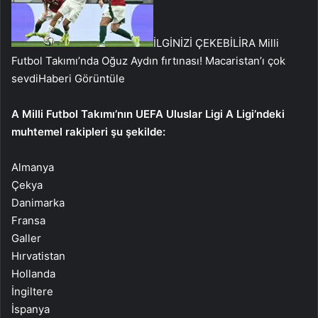
İLGİNİZİ ÇEKEBİLİR
A Milli
Futbol Takımı’nda Oğuz Aydın fırtınası! Macaristan’ı çok
sevdi
Haberi Görüntüle
A Milli Futbol Takımı’nın UEFA Uluslar Ligi A Ligi’ndeki
muhtemel rakipleri şu şekilde:
Almanya
Çekya
Danimarka
Fransa
Galler
Hırvatistan
Hollanda
İngiltere
İspanya