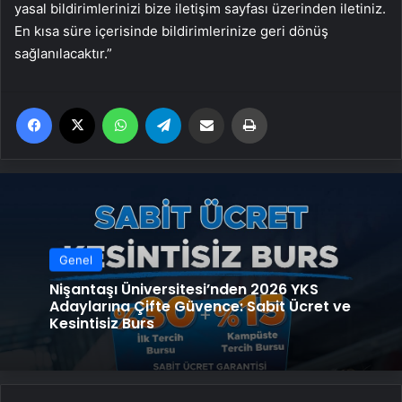
yasal bildirimlerinizi bize iletişim sayfası üzerinden iletiniz.
En kısa süre içerisinde bildirimlerinize geri dönüş
sağlanılacaktır.”
Facebook
X
WhatsApp
Telegram
Email'den paylaş
Yaz
Genel
Nişantaşı Üniversitesi’nden 2026 YKS
Adaylarına Çifte Güvence: Sabit Ücret ve
Kesintisiz Burs