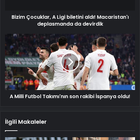
deplasmanda
da
Bizim Çocuklar, A Ligi biletini aldı! Macaristan'ı
devirdik
deplasmanda da devirdik
A
Milli
Futbol
Takımı'nın
son
rakibi
İspanya
oldu!
A Milli Futbol Takımı'nın son rakibi İspanya oldu!
İlgili Makaleler