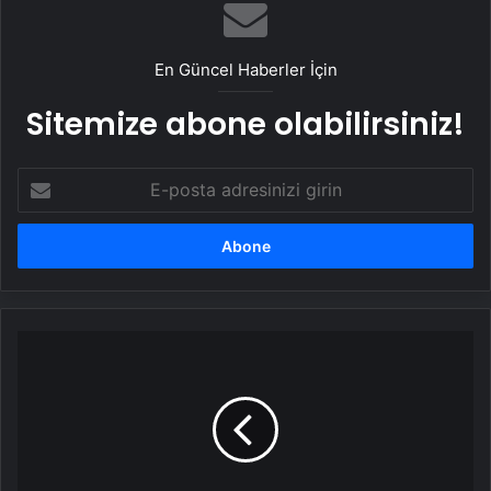
En Güncel Haberler İçin
Sitemize abone olabilirsiniz!
E-
posta
adresinizi
girin
Bizim
Çocuklar,
A
Ligi
biletini
aldı!
Macaristan'ı