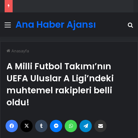
Ana Haber Ajansı
Menü
A
Anasayfa
A Milli Futbol Takımı’nın
UEFA Uluslar A Ligi’ndeki
muhtemel rakipleri belli
oldu!
Facebook
X
Tumblr
Messenger
WhatsApp
Telegram
Email'den paylaş