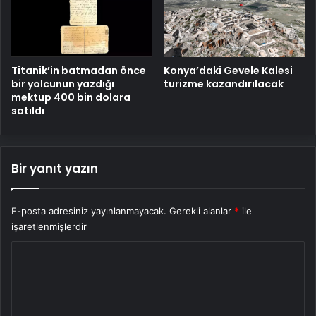
Titanik’in batmadan önce
Konya’daki Gevele Kalesi
bir yolcunun yazdığı
turizme kazandırılacak
mektup 400 bin dolara
satıldı
Bir yanıt yazın
E-posta adresiniz yayınlanmayacak.
Gerekli alanlar
*
ile
işaretlenmişlerdir
Y
o
r
u