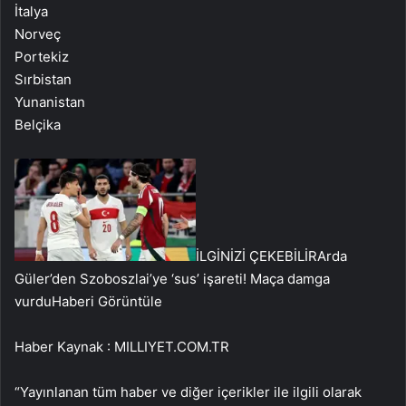
İtalya
Norveç
Portekiz
Sırbistan
Yunanistan
Belçika
İLGİNİZİ ÇEKEBİLİR
Arda
Güler’den Szoboszlai’ye ‘sus’ işareti! Maça damga
vurdu
Haberi Görüntüle
Haber Kaynak : MILLIYET.COM.TR
“Yayınlanan tüm haber ve diğer içerikler ile ilgili olarak