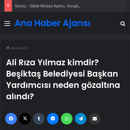
Serjoy : Dijital Medya Ajansı, Google Reklam Ajansı, SEO Ajansı ve Web Tasarım Ajansı
Ana Haber Ajansı
Menü
A
Anasayfa
Ali Rıza Yılmaz kimdir?
Beşiktaş Belediyesi Başkan
Yardımcısı neden gözaltına
alındı?
Facebook
X
Tumblr
Messenger
WhatsApp
Telegram
Email'den paylaş