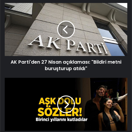
AK
Parti'den
27
Nisan
açıklaması:
"Bildiri
metni
buruşturup
atıldı"
AK Parti'den 27 Nisan açıklaması: "Bildiri metni
buruşturup atıldı"
Birinci
yıllarını
kutladılar!
Zeynep
Bastık
ve
Serkay
Tütüncü'den
aşk