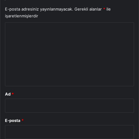
E-posta adresiniz yayınlanmayacak.
Gerekli alanlar
*
ile
işaretlenmişlerdir
Y
o
r
u
m
*
Ad
*
E-posta
*