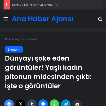
Serjoy : Dijital Medya Ajansı, Google Reklam Ajansı, SEO Ajansı ve Web Tasarım Ajansı
Ana Haber Ajansı
Menü
A
Anasayfa
/
Ekonomi
Ekonomi
Dünyayı şoke eden
görüntüler! Yaşlı kadın
pitonun midesinden çıktı:
İşte o görüntüler
Facebook
X
Tumblr
Messenger
WhatsApp
Telegram
Email'den paylaş