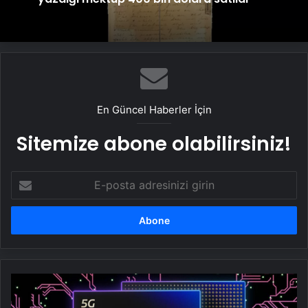
En Güncel Haberler İçin
Sitemize abone olabilirsiniz!
E-
posta
adresinizi
girin
Dimensity
9500