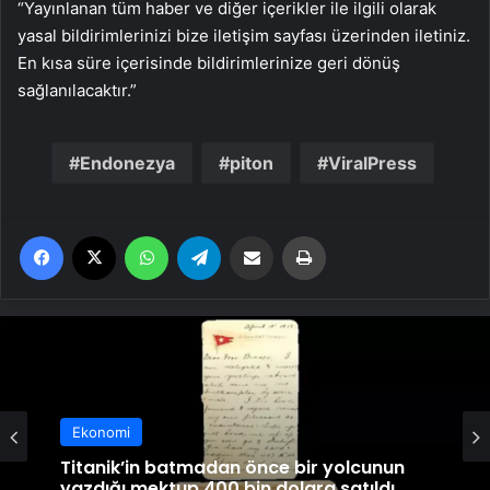
“Yayınlanan tüm haber ve diğer içerikler ile ilgili olarak
yasal bildirimlerinizi bize iletişim sayfası üzerinden iletiniz.
En kısa süre içerisinde bildirimlerinize geri dönüş
sağlanılacaktır.”
Endonezya
piton
ViralPress
Facebook
X
WhatsApp
Telegram
Email'den paylaş
Yaz
Ekonomi
Titanik’in batmadan önce bir yolcunun
yazdığı mektup 400 bin dolara satıldı