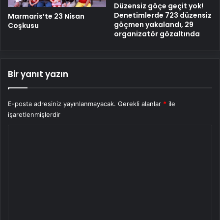
Düzensiz göçe geçit yok!
Denetimlerde 723 düzensiz
Marmaris’te 23 Nisan
göçmen yakalandı, 29
Coşkusu
organizatör gözaltında
Bir yanıt yazın
E-posta adresiniz yayınlanmayacak.
Gerekli alanlar
*
ile
işaretlenmişlerdir
Y
o
r
u
m
*