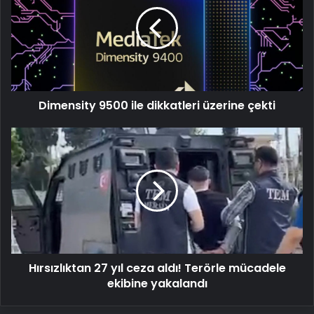
ile
dikkatleri
üzerine
çekti
Dimensity 9500 ile dikkatleri üzerine çekti
Hırsızlıktan
27
yıl
ceza
aldı!
Terörle
mücadele
ekibine
yakalandı
Hırsızlıktan 27 yıl ceza aldı! Terörle mücadele
ekibine yakalandı