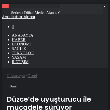
Serjoy : Dijital Medya Ajansı, Google Reklam Ajansı, SEO Ajansı ve Web Tasarım Ajansı
Ana Haber Ajansı
Arama
ANASAYFA
HABER
EKONOMI
SAĞLIK
TEKNOLOJI
YAŞAM
İLETIŞIM
Anasayfa
/
Genel
Genel
Düzce’de uyuşturucu ile
mücadele sürüyor