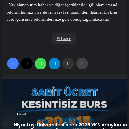
“Yayınlanan tüm haber ve diğer içerikler ile ilgili olarak yasal
bildirimlerinizi bize iletişim sayfası üzerinden iletiniz. En kısa
süre içerisinde bildirimlerinize geri dönüş sağlanılacaktır.”
Düzce
Facebook
X
WhatsApp
Telegram
Email'den paylaş
Yaz
Genel
Nişantaşı Üniversitesi’nden 2026 YKS Adaylarına