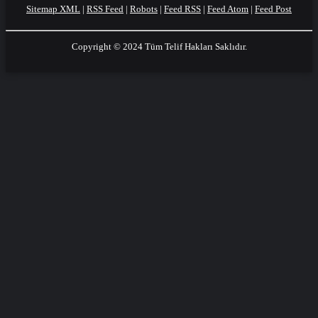
Sitemap XML
|
RSS Feed
|
Robots
|
Feed RSS
|
Feed Atom
|
Feed Post
Copyright © 2024 Tüm Telif Hakları Saklıdır.