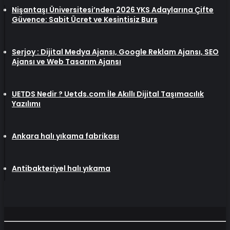
Nişantaşı Üniversitesi’nden 2026 YKS Adaylarına Çifte
Güvence: Sabit Ücret ve Kesintisiz Burs
Serjoy : Dijital Medya Ajansı, Google Reklam Ajansı, SEO
Ajansı ve Web Tasarım Ajansı
UETDS Nedir ? Uetds.com İle Akıllı Dijital Taşımacılık
Yazılımı
Ankara halı yıkama fabrikası
Antibakteriyel halı yıkama