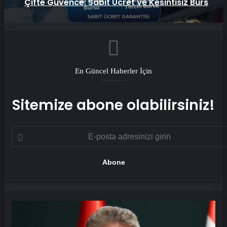
Çifte Güvence: Sabit Ücret ve Kesintisiz Burs
En Güncel Haberler İçin
Sitemize abone olabilirsiniz!
E-
posta
adresinizi
girin
KKTC
Başbakanı
Üstel'den