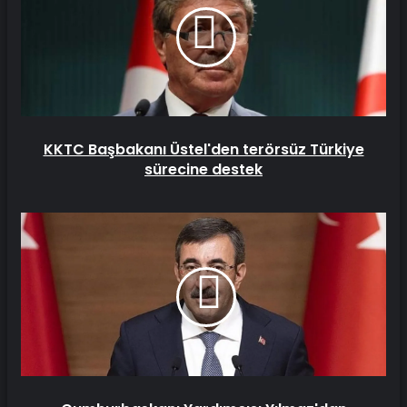
terörsüz
Türkiye
sürecine
destek
KKTC Başbakanı Üstel'den terörsüz Türkiye
sürecine destek
Cumhurbaşkanı
Yardımcısı
Yılmaz'dan
'Terörsüz
Türkiye'
açıklaması:
Yeni
GAP
anlayışı
gelişecek