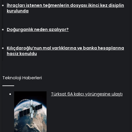
İhraçları istenen teğmenlerin dosyası ikinci kez disiplin
kurulunda
Doğurganlık neden azalıyor?
Kılıçdaroğlu’nun mal varlıklarına ve banka hesaplarına
haciz konuldu
Teknoloji Haberleri
Türksat 6A kalıcı yörüngesine ulaştı