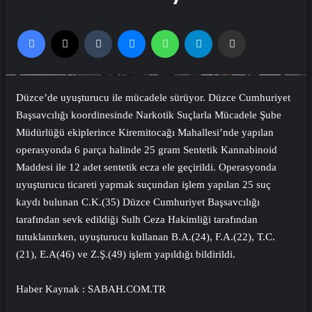
Facebook
X
Tumblr
Messenger
WhatsApp
Telegram
Email'den paylaş
Düzce’de uyuşturucu ile mücadele sürüyor. Düzce Cumhuriyet
Başsavcılığı koordinesinde Narkotik Suçlarla Mücadele Şube
Müdürlüğü ekiplerince Kiremitocağı Mahallesi’nde yapılan
operasyonda 6 parça halinde 25 gram Sentetik Kannabinoid
Maddesi ile 12 adet sentetik ecza ele geçirildi. Operasyonda
uyuşturucu ticareti yapmak suçundan işlem yapılan 25 suç
kaydı bulunan C.K.(35) Düzce Cumhuriyet Başsavcılığı
tarafından sevk edildiği Sulh Ceza Hakimliği tarafından
tutuklanırken, uyuşturucu kullanan B.A.(24), F.A.(22), T.C.
(21), E.A(46) ve Z.Ş.(49) işlem yapıldığı bildirildi.
Haber Kaynak : SABAH.COM.TR