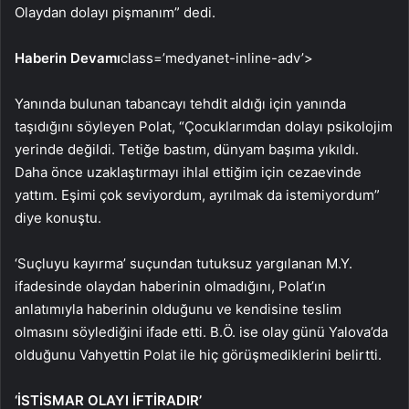
Olaydan dolayı pişmanım” dedi.
Haberin Devamı
class=’medyanet-inline-adv’>
Yanında bulunan tabancayı tehdit aldığı için yanında
taşıdığını söyleyen Polat, “Çocuklarımdan dolayı psikolojim
yerinde değildi. Tetiğe bastım, dünyam başıma yıkıldı.
Daha önce uzaklaştırmayı ihlal ettiğim için cezaevinde
yattım. Eşimi çok seviyordum, ayrılmak da istemiyordum”
diye konuştu.
‘Suçluyu kayırma’ suçundan tutuksuz yargılanan M.Y.
ifadesinde olaydan haberinin olmadığını, Polat’ın
anlatımıyla haberinin olduğunu ve kendisine teslim
olmasını söylediğini ifade etti. B.Ö. ise olay günü Yalova’da
olduğunu Vahyettin Polat ile hiç görüşmediklerini belirtti.
‘İSTİSMAR OLAYI İFTİRADIR’