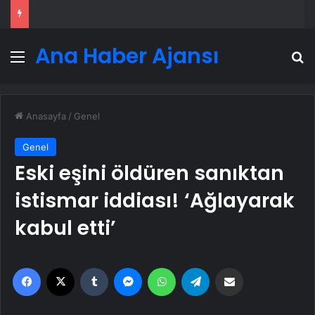
Ana Haber Ajansı
Menü
A
Anasayfa
/
Genel
Genel
Eski eşini öldüren sanıktan
istismar iddiası! ‘Ağlayarak
kabul etti’
Facebook
X
Tumblr
Messenger
WhatsApp
Telegram
Email'den paylaş