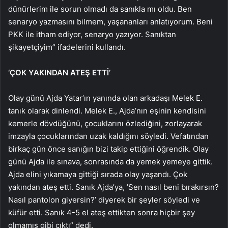
dünürlerim ile sorun olmadı da sanıkla mı oldu. Ben
senaryo yazmasını bilmem, yaşananları anlatıyorum. Beni
PKK ile itham ediyor, senaryo yazıyor. Sanıktan
şikayetçiyim” ifadelerini kullandı.
‘ÇOK YAKINDAN ATEŞ ETTİ’
Olay günü Ajda Yatar’ın yanında olan arkadaşı Melek E.
tanık olarak dinlendi. Melek E., Ajda’nın eşinin kendisini
kemerle dövdüğünü, çocuklarını özlediğini, zorlayarak
imzayla çocuklarından uzak kaldığını söyledi. Vefatından
birkaç gün önce sanığın bizi takip ettiğini öğrendik. Olay
günü Ajda ile sınava, sonrasında da yemek yemeye gittik.
Ajda elini yıkamaya gittiği sırada olay yaşandı. Çok
yakından ateş etti. Sanık Ajda’ya, ’Sen nasıl beni bırakırsın?
Nasıl pantolon giyersin?’ diyerek bir şeyler söyledi ve
küfür etti. Sanık 4-5 el ateş ettikten sonra hiçbir şey
olmamış gibi çıktı” dedi.