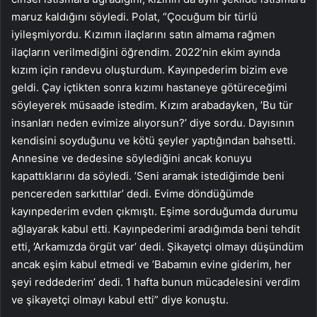
maruz kaldığını söyledi. Polat, “Çocuğum bir türlü
iyileşmiyordu. Kızımın ilaçlarını satın almama rağmen
ilaçların verilmediğini öğrendim. 2022’nin ekim ayında
kızım için randevu oluşturdum. Kayınpederim bizim eve
geldi. Çay içtikten sonra kızımı hastaneye götüreceğimi
söyleyerek müsaade istedim. Kızım arabadayken, ’Bu tür
insanları neden evimize alıyorsun?’ diye sordu. Dayısının
kendisini soyduğunu ve kötü şeyler yaptığından bahsetti.
Annesine ve dedesine söylediğini ancak konuyu
kapattıklarını da söyledi. ’Seni aramak istediğimde beni
pencereden sarkıttılar’ dedi. Evime döndüğümde
kayınpederim evden çıkmıştı. Eşime sorduğumda durumu
ağlayarak kabul etti. Kayınpederimi aradığımda beni tehdit
etti, ’Arkamızda örgüt var’ dedi. Şikayetçi olmayı düşündüm
ancak eşim kabul etmedi ve ’Babamın evine giderim, her
şeyi reddederim’ dedi. 1 hafta bunun mücadelesini verdim
ve şikayetçi olmayı kabul etti” diye konuştu.