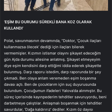
‘EŞİM BU DURUMU SÜREKLİ BANA KOZ OLARAK
KULLANDI’
Polat, savunmasının devamında, “Doktor, ’Çocuk ilaçları
kullanmazsa ölecek’ dediği için ilaçları bilerek
vermemişler. Kızımın istismar olayını şikayet edeceğim
gün Ajda durumu ailesine anlatmış. Şikayet etmeyeyim
diye eşim kendisini darp ettiğimi iddia ederek şikayette
bulunmuş. Darp raporu istedim, darp raporunda bir şey
çıkmadı. Ben olaya anlam veremeden eşim boşanma
davası açtı. Ben de çocuklarım için suç duyurusunda
bulundum. Çocuğumun ifadeleri Yalova’da alınmıştır. Bu
süreç içerisinde kayınpederim tehditler savuruyordu, beni
darbetmeye çalıştılar. Anlaşmalı boşanmak için tehditler
savurdular, ’Dağa kaldırırız’ dediler. Kızım öz dayısı