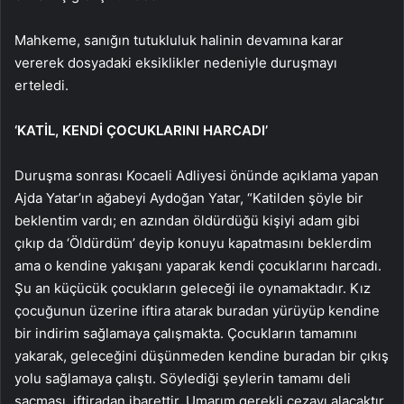
Mahkeme, sanığın tutukluluk halinin devamına karar
vererek dosyadaki eksiklikler nedeniyle duruşmayı
erteledi.
‘KATİL, KENDİ ÇOCUKLARINI HARCADI’
Duruşma sonrası Kocaeli Adliyesi önünde açıklama yapan
Ajda Yatar’ın ağabeyi Aydoğan Yatar, “Katilden şöyle bir
beklentim vardı; en azından öldürdüğü kişiyi adam gibi
çıkıp da ‘Öldürdüm’ deyip konuyu kapatmasını beklerdim
ama o kendine yakışanı yaparak kendi çocuklarını harcadı.
Şu an küçücük çocukların geleceği ile oynamaktadır. Kız
çocuğunun üzerine iftira atarak buradan yürüyüp kendine
bir indirim sağlamaya çalışmakta. Çocukların tamamını
yakarak, geleceğini düşünmeden kendine buradan bir çıkış
yolu sağlamaya çalıştı. Söylediği şeylerin tamamı deli
saçması, iftiradan ibarettir. Umarım gerekli cezayı alacaktır.