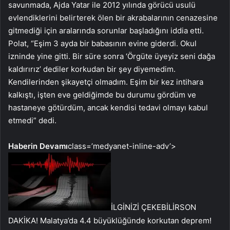
savunmada, Ajda Yatar ile 2012 yılında görücü usulü
evlendiklerini belirterek ölen bir akrabalarının cenazesine
gitmediği için aralarında sorunlar başladığını iddia etti.
Polat, “Eşim 3 ayda bir babasının evine giderdi. Okul
izninde yine gitti. Bir süre sonra ‘Örgüte üyeyiz seni dağa
kaldırırız’ dediler korkudan bir şey diyemedim.
Kendilerinden şikayetçi olmadım. Eşim bir kez intihara
kalkıştı, işten eve geldiğimde bu durumu gördüm ve
hastaneye götürdüm, ancak kendisi tedavi olmayı kabul
etmedi” dedi.
Haberin Devamı
class=’medyanet-inline-adv’>
İLGİNİZİ ÇEKEBİLİR
SON
DAKİKA! Malatya’da 4.4 büyüklüğünde korkutan deprem!