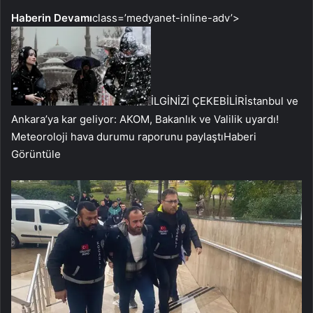
Haberin Devamı
class=’medyanet-inline-adv’>
İLGİNİZİ ÇEKEBİLİR
İstanbul ve
Ankara’ya kar geliyor: AKOM, Bakanlık ve Valilik uyardı!
Meteoroloji hava durumu raporunu paylaştı
Haberi
Görüntüle