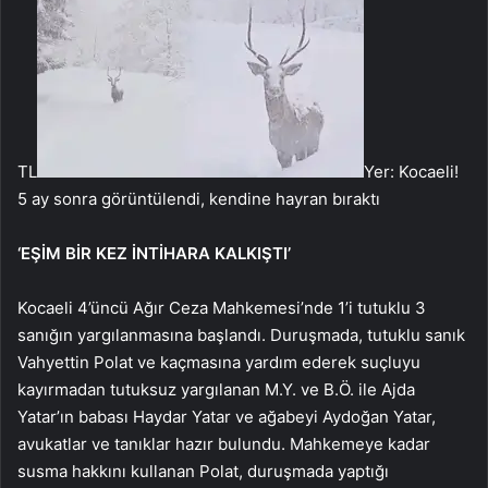
TL
Yer: Kocaeli!
5 ay sonra görüntülendi, kendine hayran bıraktı
‘EŞİM BİR KEZ İNTİHARA KALKIŞTI’
Kocaeli 4’üncü Ağır Ceza Mahkemesi’nde 1’i tutuklu 3
sanığın yargılanmasına başlandı. Duruşmada, tutuklu sanık
Vahyettin Polat ve kaçmasına yardım ederek suçluyu
kayırmadan tutuksuz yargılanan M.Y. ve B.Ö. ile Ajda
Yatar’ın babası Haydar Yatar ve ağabeyi Aydoğan Yatar,
avukatlar ve tanıklar hazır bulundu. Mahkemeye kadar
susma hakkını kullanan Polat, duruşmada yaptığı