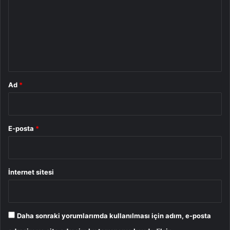
r
u
m
*
Ad
*
E-posta
*
İnternet sitesi
Daha sonraki yorumlarımda kullanılması için adım, e-posta