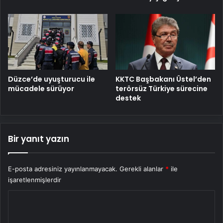
Düzce’de uyuşturucu ile
KKTC Başbakanı Üstel’den
mücadele sürüyor
terörsüz Türkiye sürecine
destek
Bir yanıt yazın
E-posta adresiniz yayınlanmayacak.
Gerekli alanlar
*
ile
işaretlenmişlerdir
Y
o