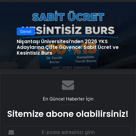
Genel
Nişantaşı Üniversitesi’nden 2026 YKS
Adaylarına Çifte Güvence: Sabit Ücret ve
Kesintisiz Burs
En Güncel Haberler İçin
Sitemize abone olabilirsiniz!
E-
posta