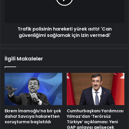
'Can
güvenliğimi
sağlamak
için
Trafik polisinin hareketi yürek ısıttı! 'Can
izin
vermedi'
güvenliğimi sağlamak için izin vermedi'
İlgili Makaleler
Ekrem İmamoğlu’na bir şok
Cumhurbaşkanı Yardımcısı
daha! Savcıya hakaretten
Yılmaz’dan ‘Terörsüz
soruşturma başlatıldı
Türkiye’ açıklaması: Yeni
GAP anlayışı gelişecek