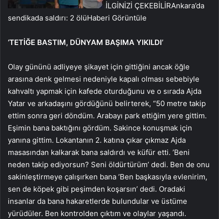
İLGİNİZİ ÇEKEBİLİR
Ankara’da
sendikada saldırı: 2 ölü
Haberi Görüntüle
‘TETİĞE BASTIM, DÜNYAM BAŞIMA YIKILDI’
Olay gününü adliyeye şikayet için gittiğini ancak öğle
arasına denk gelmesi nedeniyle kapalı olması sebebiyle
kahvaltı yapmak için kafede oturduğunu ve o sırada Ajda
Yatar ve arkadaşını gördüğünü belirterek, “50 metre takip
ettim sonra geri döndüm. Arabayı park ettiğim yere gittim.
Eşimin bana baktığını gördüm. Sakince konuşmak için
yanına gittim. Lokantanın 2. katına çıkar çıkmaz Ajda
masasından kalkarak bana saldırdı ve küfür etti. ’Beni
neden takip ediyorsun? Seni öldürtürüm’ dedi. Ben de onu
sakinleştirmeye çalışırken bana ’Ben başkasıyla evlenirim,
sen de köpek gibi peşimden koşarsın’ dedi. Oradaki
insanlar da bana hakaretlerde bulundular ve üstüme
yürüdüler. Ben kontrolden çıktım ve olaylar yaşandı.