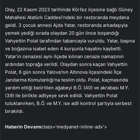
Olay, 22 Kasım 2023 tarihinde Körfez ilçesine bağlı Güney
Mahallesi Atatürk Caddesi’ndeki bir restoranda meydana
geldi. 3 çocuk annesi Ajda Yatar, restoranda arkadaşıyla
yemek yediği sırada olaydan 20 gün önce boşandığı
Vahyettin Polat tarafından tabancayla vuruldu. Yatar, başına
ve boğazına isabet eden 4 kurşunla hayatını kaybetti.
Yatar’ın cenazesi aynı ilçede kılınan cenaze namazının
ardından toprağa verildi. Olaydan sonra kaçan Vahyettin
Polat, 6 gün sonra Yalova’nın Altınova ilçesindeki İlçe
Jandarma Komutanlığı’na teslim oldu. Polat, kaçmasında
yardım ettiği belirtilen ağabeyi B.Ö. (40) ve akrabası M.Y.
(39) ile birlikte adliyeye sevk edildi. Vahyettin Polat
tutuklanırken, B.Ö. ve M.Y. ise adli kontrol şartıyla serbest
bırakıldı.
Haberin Devamı
class=’medyanet-inline-adv’>