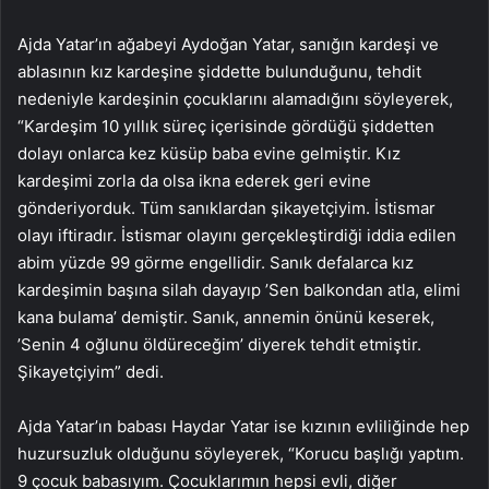
Ajda Yatar’ın ağabeyi Aydoğan Yatar, sanığın kardeşi ve
ablasının kız kardeşine şiddette bulunduğunu, tehdit
nedeniyle kardeşinin çocuklarını alamadığını söyleyerek,
“Kardeşim 10 yıllık süreç içerisinde gördüğü şiddetten
dolayı onlarca kez küsüp baba evine gelmiştir. Kız
kardeşimi zorla da olsa ikna ederek geri evine
gönderiyorduk. Tüm sanıklardan şikayetçiyim. İstismar
olayı iftiradır. İstismar olayını gerçekleştirdiği iddia edilen
abim yüzde 99 görme engellidir. Sanık defalarca kız
kardeşimin başına silah dayayıp ’Sen balkondan atla, elimi
kana bulama’ demiştir. Sanık, annemin önünü keserek,
’Senin 4 oğlunu öldüreceğim’ diyerek tehdit etmiştir.
Şikayetçiyim” dedi.
Ajda Yatar’ın babası Haydar Yatar ise kızının evliliğinde hep
huzursuzluk olduğunu söyleyerek, “Korucu başlığı yaptım.
9 çocuk babasıyım. Çocuklarımın hepsi evli, diğer