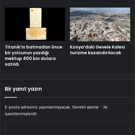
Titanik’in batmadan önce
Konya’daki Gevele Kalesi
bir yolcunun yazdığı
turizme kazandırılacak
mektup 400 bin dolara
satıldı
Bir yanıt yazın
E-posta adresiniz yayınlanmayacak.
Gerekli alanlar
*
ile
işaretlenmişlerdir
Y
o