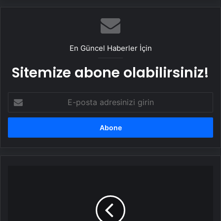
En Güncel Haberler İçin
Sitemize abone olabilirsiniz!
E-
posta
adresinizi
girin
Onvo
Büyükçekmece
Basketbol:
88
-