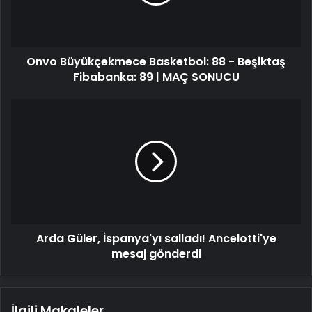
Beşiktaş
Fibabanka:
89
|
Onvo Büyükçekmece Basketbol: 88 - Beşiktaş
MAÇ
SONUCU
Fibabanka: 89 | MAÇ SONUCU
Arda
Güler,
İspanya'yı
salladı!
Ancelotti'ye
mesaj
gönderdi
Arda Güler, İspanya'yı salladı! Ancelotti'ye
mesaj gönderdi
İlgili Makaleler