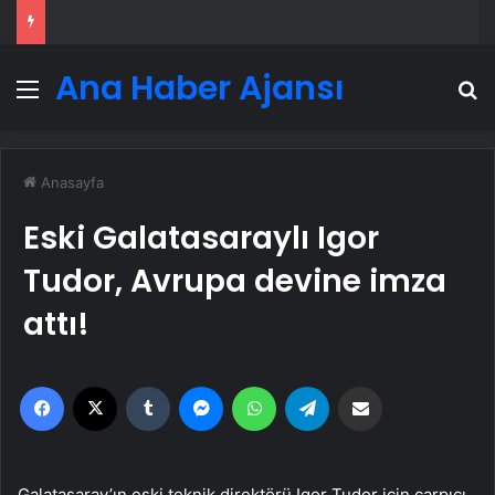
Ana Haber Ajansı
Menü
A
Anasayfa
Eski Galatasaraylı Igor
Tudor, Avrupa devine imza
attı!
Facebook
X
Tumblr
Messenger
WhatsApp
Telegram
Email'den paylaş
Galatasaray’ın eski teknik direktörü Igor Tudor için çarpıcı