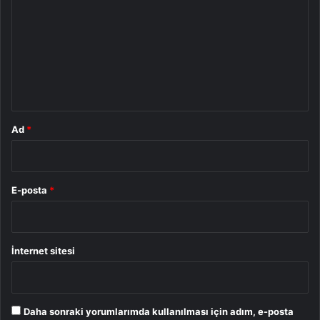
r
u
m
*
Ad
*
E-posta
*
İnternet sitesi
Daha sonraki yorumlarımda kullanılması için adım, e-posta