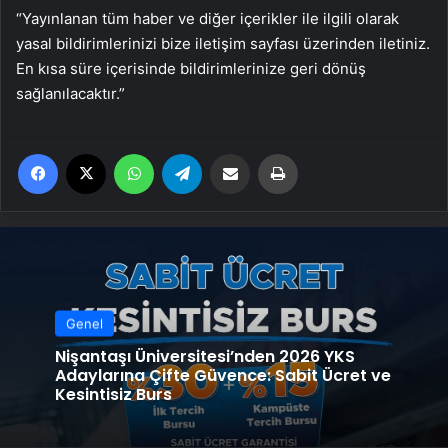
“Yayınlanan tüm haber ve diğer içerikler ile ilgili olarak
yasal bildirimlerinizi bize iletişim sayfası üzerinden iletiniz.
En kısa süre içerisinde bildirimlerinize geri dönüş
sağlanılacaktır.”
Facebook
X
WhatsApp
Telegram
Email'den paylaş
Yaz
Genel
Nişantaşı Üniversitesi’nden 2026 YKS
Adaylarına Çifte Güvence: Sabit Ücret ve
Kesintisiz Burs