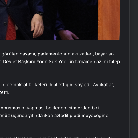
örülen davada, parlamentonun avukatları, başarısız
n Devlet Başkanı Yoon Suk Yeol’ün tamamen azlini talep
n, demokratik ilkeleri ihlal ettiğini söyledi. Avukatlar,
etti.
konuşmasını yapması beklenen isimlerden biri.
enüz üçüncü yılında iken azledilip edilmeyeceğine