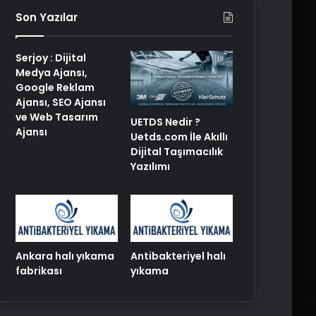
Son Yazılar
Serjoy : Dijital
Medya Ajansı,
Google Reklam
Ajansı, SEO Ajansı
ve Web Tasarım
UETDS Nedir ?
Ajansı
Uetds.com İle Akıllı
Dijital Taşımacılık
Yazılımı
Ankara halı yıkama
Antibakteriyel halı
fabrikası
yıkama