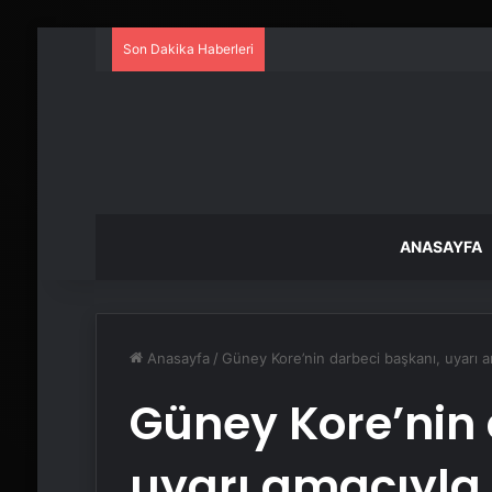
Son Dakika Haberleri
ANASAYFA
Anasayfa
/
Güney Kore’nin darbeci başkanı, uyarı am
Güney Kore’nin 
uyarı amacıyla 