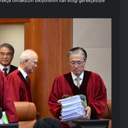
rekçe olmaksızın sıkıyönetim ilan ettiği gerekçesiyle