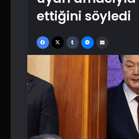
ettiğini söyledi
Facebook
X
Tumblr
Messenger
Email'den paylaş