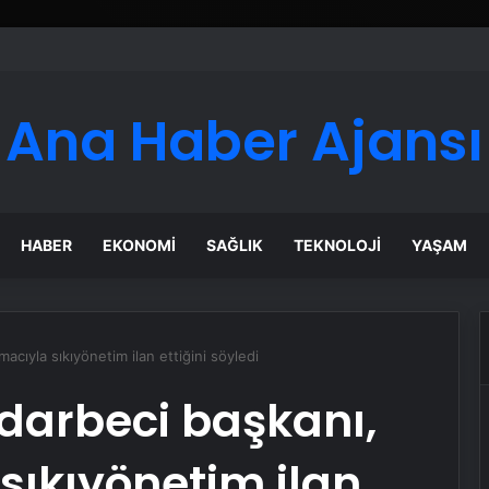
Ana Haber Ajansı
HABER
EKONOMI
SAĞLIK
TEKNOLOJI
YAŞAM
acıyla sıkıyönetim ilan ettiğini söyledi
darbeci başkanı,
sıkıyönetim ilan