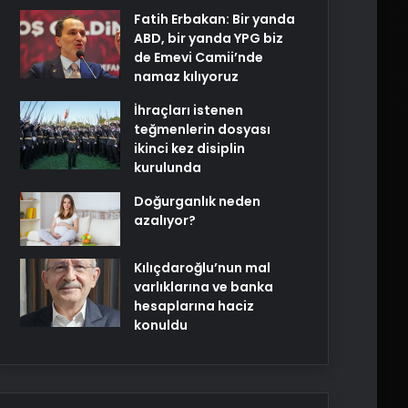
Fatih Erbakan: Bir yanda
ABD, bir yanda YPG biz
de Emevi Camii’nde
namaz kılıyoruz
İhraçları istenen
teğmenlerin dosyası
ikinci kez disiplin
kurulunda
Doğurganlık neden
azalıyor?
Kılıçdaroğlu’nun mal
varlıklarına ve banka
hesaplarına haciz
konuldu