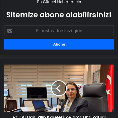
En Güncel Haberler İçin
Sitemize abone olabilirsiniz!
E-
posta
adresinizi
girin
Vali
Arslan
'Yılın
Kareleri'
oylamasına
katıldı
Vali Arslan 'Yılın Kareleri' oylamasına katıldı