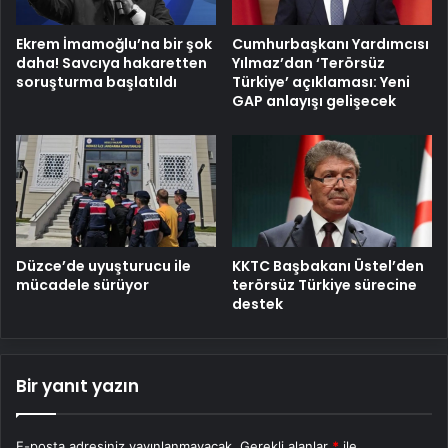
Ekrem İmamoğlu’na bir şok
Cumhurbaşkanı Yardımcısı
daha! Savcıya hakaretten
Yılmaz’dan ‘Terörsüz
soruşturma başlatıldı
Türkiye’ açıklaması: Yeni
GAP anlayışı gelişecek
Düzce’de uyuşturucu ile
KKTC Başbakanı Üstel’den
mücadele sürüyor
terörsüz Türkiye sürecine
destek
Bir yanıt yazın
E-posta adresiniz yayınlanmayacak.
Gerekli alanlar
*
ile