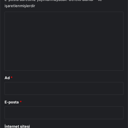
işaretlenmişlerdir
Y
o
r
u
m
*
Ad
*
E-posta
*
İnternet sitesi