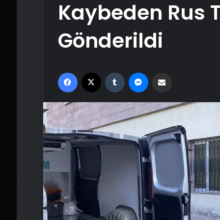
Kaybeden Rus T
Gönderildi
Facebook
X
Tumblr
Messenger
Email'den paylaş