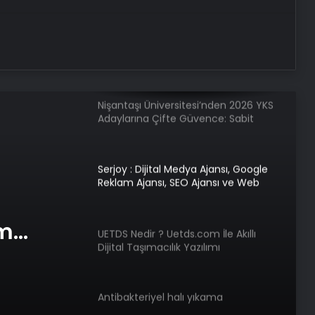
Başkan Erdoğan, İtalya Başbakanı
Meloni ile telefonda görüştü!
Nişantaşı Üniversitesi’nden 2026 YKS
Adaylarına Çifte Güvence: Sabit
Ücret ve Kesintisiz Burs
Serjoy : Dijital Medya Ajansı, Google
Reklam Ajansı, SEO Ajansı ve Web
Tasarım Ajansı
am
UETDS Nedir ? Uetds.com İle Akıllı
Dijital Taşımacılık Yazılımı
e Web
Antibakteriyel halı yıkama