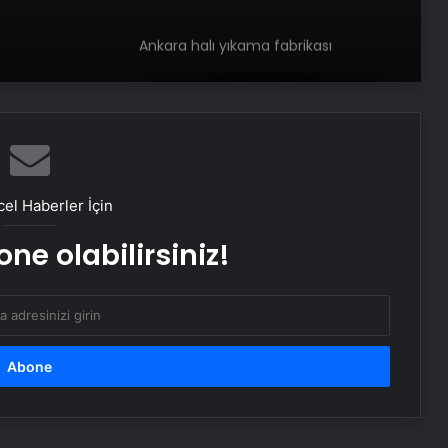
Ankara halı yıkama fabrikası
Daisy köşe takımı
Savunma Sanayinde Güncel, Doğru
el Haberler İçin
ve Teknik Haberler
ne olabilirsiniz!
Bigo Elmas Bayi – Güvenli, Hızlı ve
Uygun Fiyatlı Elmas Satın Almanın
Yeni Adresi
Datahost İle Güvenilir Sunucu
Hizmetleri