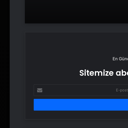
En Günc
Sitemize abo
E-
posta
adresinizi
girin