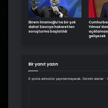
Ekrem İmamoğlu’na bir şok
Cumhurbaş
daha! Savcıya hakaretten
Yılmaz’dan
soruşturma başlatıldı
açıklaması
gelişecek
Bir yanıt yazın
E-posta adresiniz yayınlanmayacak.
Gerekli alanlar
*
i
Y
o
r