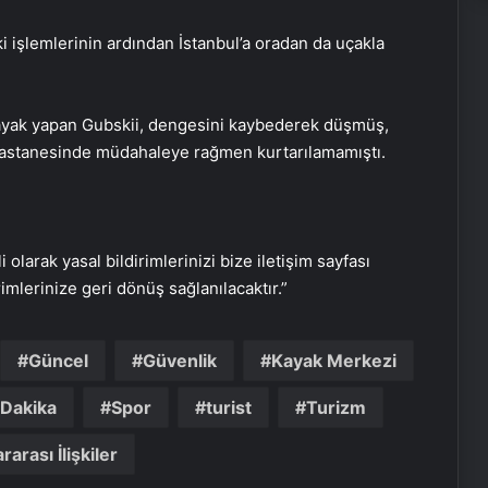
 işlemlerinin ardından İstanbul’a oradan da uçakla
kayak yapan Gubskii, dengesini kaybederek düşmüş,
i Hastanesinde müdahaleye rağmen kurtarılamamıştı.
Daisy köşe takımı
Savunma Sanayinde Güncel, Doğru
i olarak yasal bildirimlerinizi bize iletişim sayfası
ve Teknik Haberler
rimlerinize geri dönüş sağlanılacaktır.”
Bigo Elmas Bayi – Güvenli, Hızlı ve
Güncel
Güvenlik
Kayak Merkezi
Uygun Fiyatlı Elmas Satın Almanın
Yeni Adresi
 Dakika
Spor
turist
Turizm
rarası İlişkiler
Datahost İle Güvenilir Sunucu
Hizmetleri