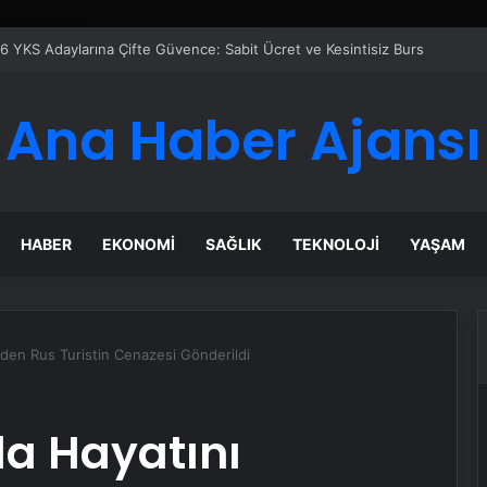
Google Reklam Ajansı, SEO Ajansı ve Web Tasarım Ajansı
Ana Haber Ajansı
HABER
EKONOMI
SAĞLIK
TEKNOLOJI
YAŞAM
den Rus Turistin Cenazesi Gönderildi
a Hayatını