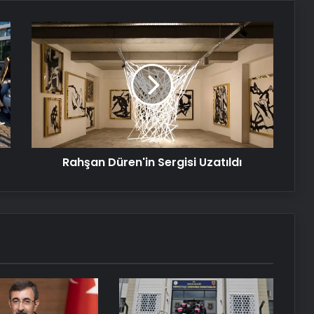
Başkan Erdoğan, İtalya Başbakanı
Meloni ile telefonda görüştü!
Rahşan
Düren'in
Sergisi
Nişantaşı Üniversitesi’nden 2026 YKS
Uzatıldı
Adaylarına Çifte Güvence: Sabit
Ücret ve Kesintisiz Burs
Serjoy : Dijital Medya Ajansı, Google
Reklam Ajansı, SEO Ajansı ve Web
Tasarım Ajansı
Rahşan Düren'in Sergisi Uzatıldı
UETDS Nedir ? Uetds.com İle Akıllı
Dijital Taşımacılık Yazılımı
Antibakteriyel halı yıkama
Ankara halı yıkama fabrikası