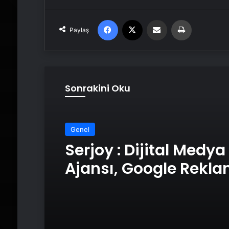
Facebook
X
Email'den paylaş
Yaz
Paylaş
Sonrakini Oku
Genel
Serjoy : Dijital Medya
Ajansı, Google Rekl
Ajansı, SEO Ajansı v
Tasarım Ajansı