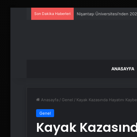
Son Dakika Haberleri
Serjoy : Dijital Medya Ajansı, 
ANASAYFA
Anasayfa
/
Genel
/
Kayak Kazasında Hayatını Kaybe
Genel
Kayak Kazasınd