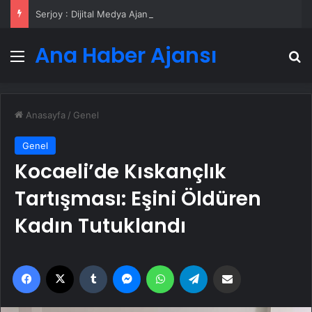
Serjoy : Dijital Medya Ajansı, Google Reklam Ajansı, SEO Ajansı ve Web Tasarım Ajansı
Ana Haber Ajansı
Menü
A
Anasayfa
/
Genel
Genel
Kocaeli’de Kıskançlık
Tartışması: Eşini Öldüren
Kadın Tutuklandı
Facebook
X
Tumblr
Messenger
WhatsApp
Telegram
Email'den paylaş