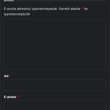
E-posta adresiniz yayınlanmayacak.
Gerekli alanlar
*
ile
işaretlenmişlerdir
Y
o
r
u
m
*
Ad
*
E-posta
*