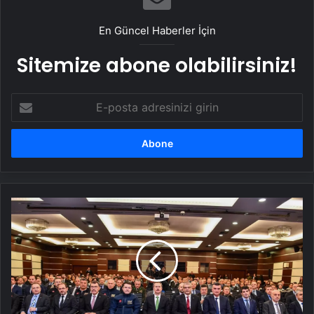
En Güncel Haberler İçin
Sitemize abone olabilirsiniz!
E-
posta
adresinizi
girin
TUSAŞ
şehitlerinin
isimleri
projelerle
yaşatılacak