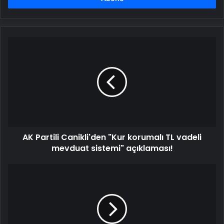
AK
Partili
Canikli'den
"Kur
korumalı
TL
vadeli
mevduat
sistemi"
AK Partili Canikli'den "Kur korumalı TL vadeli
açıklaması!
mevduat sistemi" açıklaması!
Facebook'tan
çocuk
kullanıcılar
için
yeni
önlem