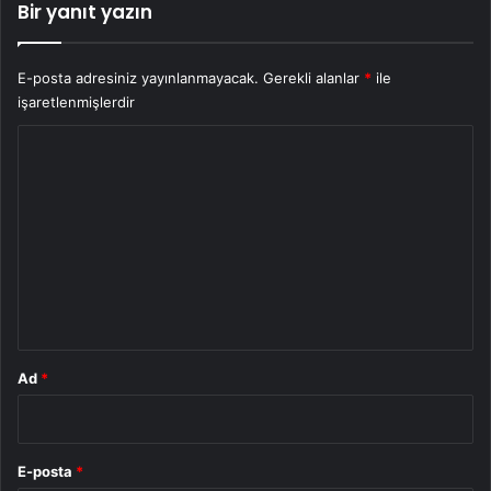
Bir yanıt yazın
E-posta adresiniz yayınlanmayacak.
Gerekli alanlar
*
ile
işaretlenmişlerdir
Y
o
r
u
m
*
Ad
*
E-posta
*