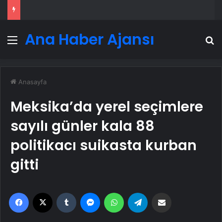
Ana Haber Ajansı
Menü
A
Anasayfa
Meksika’da yerel seçimlere
sayılı günler kala 88
politikacı suikasta kurban
gitti
Facebook
X
Tumblr
Messenger
WhatsApp
Telegram
Email'den paylaş