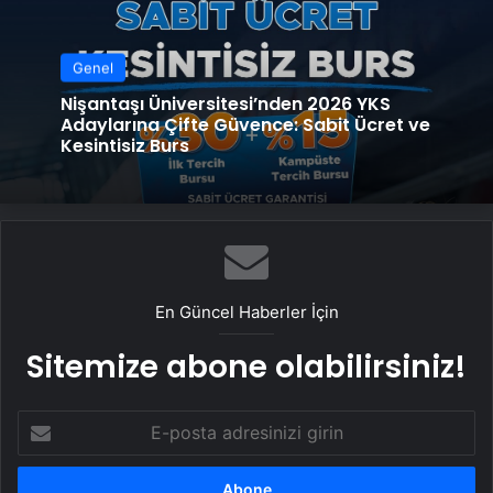
Genel
Nişantaşı Üniversitesi’nden 2026 YKS
Adaylarına Çifte Güvence: Sabit Ücret ve
Kesintisiz Burs
En Güncel Haberler İçin
Sitemize abone olabilirsiniz!
E-
posta
adresinizi
girin