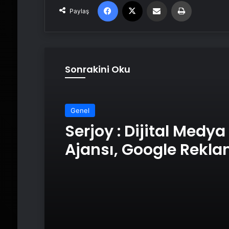
Facebook
X
Email'den paylaş
Yaz
Paylaş
Sonrakini Oku
Genel
Serjoy : Dijital Medya
Ajansı, Google Rekl
Ajansı, SEO Ajansı v
Tasarım Ajansı