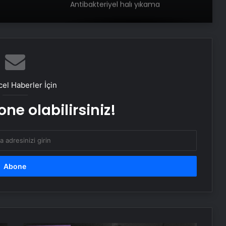
Antibakteriyel halı yıkama
Daisy köşe takımı
Savunma Sanayinde Güncel, Doğru
el Haberler İçin
ve Teknik Haberler
ne olabilirsiniz!
Bigo Elmas Bayi – Güvenli, Hızlı ve
Uygun Fiyatlı Elmas Satın Almanın
Yeni Adresi
Datahost İle Güvenilir Sunucu
Hizmetleri
Günlük burç yorumları: 15 Mayıs
2025 Perşembe