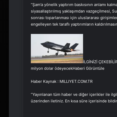
“Şam’a yönelik yaptırım baskısının anlamı kalm
siyasallaştırılmış yaklaşımdan vazgeçilmesi, Su
sonrası toparlanması için uluslararası girişiml
engelleyen tek taraflı yaptırımların kaldırılmas
İLGİNİZİ ÇEKEBİLİ
milyon dolar ödeyecek
Haberi Görüntüle
Haber Kaynak : MILLIYET.COM.TR
“Yayınlanan tüm haber ve diğer içerikler ile ilgil
üzerinden iletiniz. En kısa süre içerisinde bildi