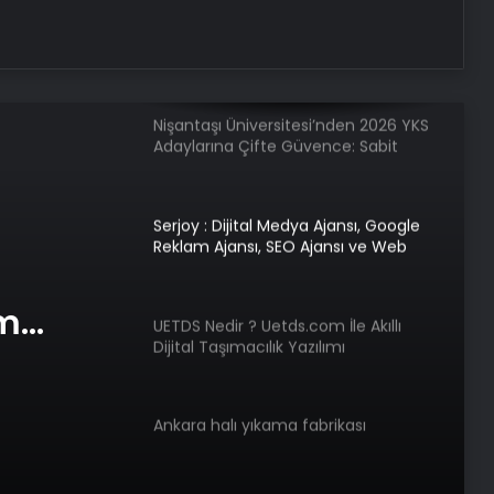
Günlük burç yorumları: 15 Mayıs
2025 Perşembe
Nişantaşı Üniversitesi’nden 2026 YKS
Adaylarına Çifte Güvence: Sabit
Ücret ve Kesintisiz Burs
Serjoy : Dijital Medya Ajansı, Google
Reklam Ajansı, SEO Ajansı ve Web
Tasarım Ajansı
am
UETDS Nedir ? Uetds.com İle Akıllı
Dijital Taşımacılık Yazılımı
e Web
Ankara halı yıkama fabrikası