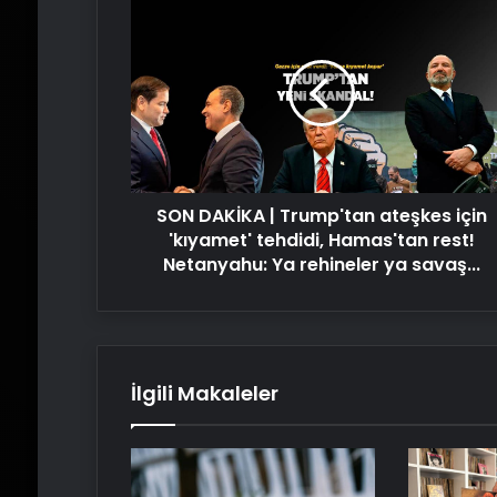
SON
DAKİKA
|
Trump'tan
ateşkes
için
'kıyamet'
tehdidi,
Hamas'tan
SON DAKİKA | Trump'tan ateşkes için
rest!
Netanyahu:
'kıyamet' tehdidi, Hamas'tan rest!
Ya
Netanyahu: Ya rehineler ya savaş...
rehineler
ya
savaş...
İlgili Makaleler