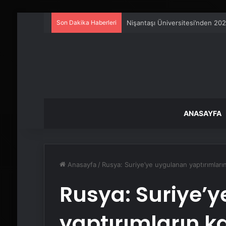
Son Dakika Haberleri
Serjoy : Dijital Medya Ajansı, 
ANASAYFA
Anasayfa
/
Rusya: Suriye’ye uygulanan yaptırımları
Rusya: Suriye’
yaptırımların k