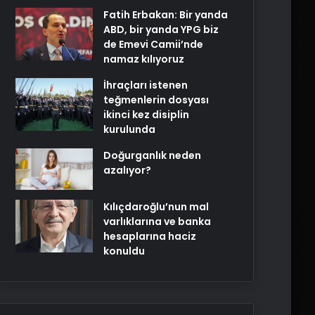
Fatih Erbakan: Bir yanda
ABD, bir yanda YPG biz
de Emevi Camii’nde
namaz kılıyoruz
İhraçları istenen
teğmenlerin dosyası
ikinci kez disiplin
kurulunda
Doğurganlık neden
azalıyor?
Kılıçdaroğlu’nun mal
varlıklarına ve banka
hesaplarına haciz
konuldu