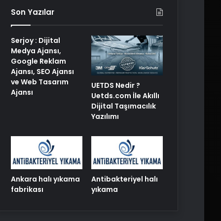
Son Yazılar
Serjoy : Dijital
Medya Ajansı,
Google Reklam
Ajansı, SEO Ajansı
ve Web Tasarım
UETDS Nedir ?
Ajansı
Uetds.com İle Akıllı
Dijital Taşımacılık
Yazılımı
Ankara halı yıkama
Antibakteriyel halı
fabrikası
yıkama