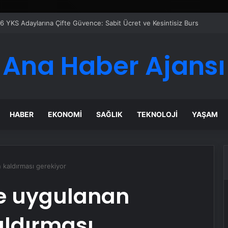
Google Reklam Ajansı, SEO Ajansı ve Web Tasarım Ajansı
Ana Haber Ajansı
HABER
EKONOMI
SAĞLIK
TEKNOLOJI
YAŞAM
n kaldırması gerekiyor
ye uygulanan
aldırması