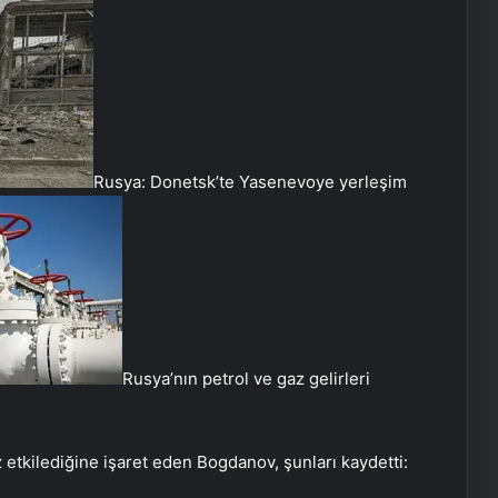
Rusya: Donetsk’te Yasenevoye yerleşim
Rusya’nın petrol ve gaz gelirleri
 etkilediğine işaret eden Bogdanov, şunları kaydetti: