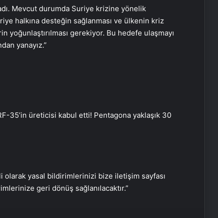
adı. Mevcut durumda Suriye krizine yönelik
riye halkına desteğin sağlanması ve ülkenin kriz
erin yoğunlaştırılması gerekiyor. Bu hedefe ulaşmayı
ından yanayız.”
Daisy köşe takımı
Savunma Sanayinde Güncel, Doğru
ve Teknik Haberler
R
F-35’in üreticisi kabul etti! Pentagona yaklaşık 30
Bigo Elmas Bayi – Güvenli, Hızlı ve
Uygun Fiyatlı Elmas Satın Almanın
Yeni Adresi
i olarak yasal bildirimlerinizi bize iletişim sayfası
Datahost İle Güvenilir Sunucu
rimlerinize geri dönüş sağlanılacaktır.”
Hizmetleri