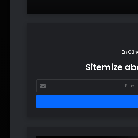
En Günc
Sitemize abo
E-
posta
adresinizi
girin