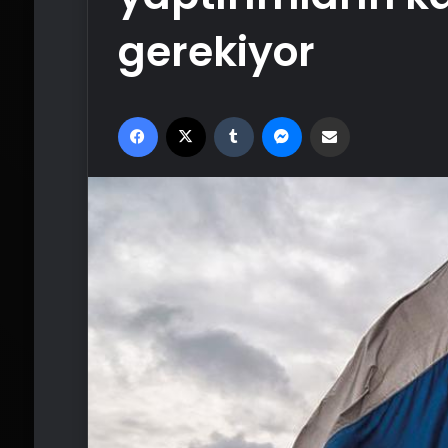
gerekiyor
Facebook
X
Tumblr
Messenger
Email'den paylaş