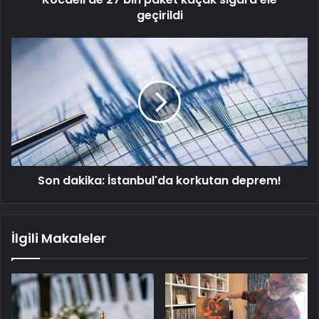
geçirildi
Son
dakika:
İstanbul'da
korkutan
deprem!
Son dakika: İstanbul'da korkutan deprem!
İlgili Makaleler