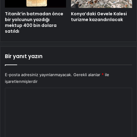
Titanik’in batmadan önce
Konya’daki Gevele Kalesi
bir yolcunun yazdığı
turizme kazandırılacak
mektup 400 bin dolara
satıldı
Bir yanıt yazın
E-posta adresiniz yayınlanmayacak.
Gerekli alanlar
*
ile
işaretlenmişlerdir
Y
o
r
u
m