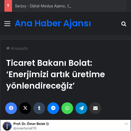
Serjoy : Dijital Medya Ajansı, Google Reklam Ajansı, SEO Ajansı ve Web Tasarım Ajansı
Ana Haber Ajansı
Menü
A
Anasayfa
Ticaret Bakanı Bolat:
‘Enerjimizi artık üretime
yönlendireceğiz’
Facebook
X
Tumblr
Messenger
WhatsApp
Telegram
Email'den paylaş